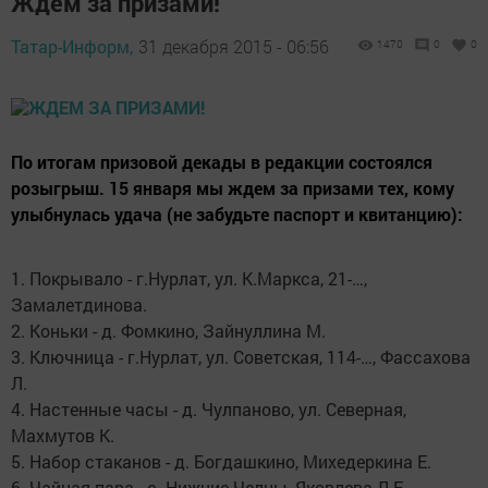
Ждем за призами!
Татар-Информ,
31 декабря 2015 - 06:56
1470
0
0
По итогам призовой декады в редакции состоялся
розыгрыш. 15 января мы ждем за призами тех, кому
улыбнулась удача (не забудьте паспорт и квитанцию):
1. Покрывало - г.Нурлат, ул. К.Маркса, 21-…,
Замалетдинова.
2. Коньки - д. Фомкино, Зайнуллина М.
3. Ключница - г.Нурлат, ул. Советская, 114-…, Фассахова
Л.
4. Настенные часы - д. Чулпаново, ул. Северная,
Махмутов К.
5. Набор стаканов - д. Богдашкино, Михедеркина Е.
6. Чайная пара - с. Нижние Челны, Яковлева Л.Е.