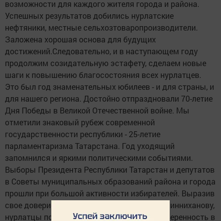
возможности для каждого жителя города и района.
Успешных результатов добились нурлатские
нефтяники, местные сельхозтоваропроизводители.
Заложена хорошая основа для будущих
достижений.Следовательно, и в наступающем году
продолжим созидательную эстафету, сделаем новые
шаги к повышению благосостояния всех нурлатцев.
Это был год знаменательных юбилеев - и для страны, и
для нашего региона. Достойно отпраздновали 70-летие
Дня Победы в Великой Отечественной войне. Мы
отметили знаковый рубеж современной
государственности республики - 25-летие
парламентаризма Татарстана. Год уходящий
запомнился и яркими политическими событиями.
Выборы Президента Республики Татарстан и депутатов
в Советы муниципальных образований района и города
прошли при большой активности избирателей. Выразив
свое доверие лидеру республики Рустаму Минниханову,
нурлатцы показали, насколько сильна их уверенность в