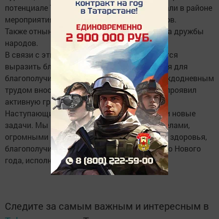
потенциале Татарстана. Успешно реализовали в районе
мероприятия в рамках Года парков и скверов.
Также отныне для всех открыты двери Дома дружбы
народов.
В связи с этим, уважаемые нурлатцы, хочется
выразить благодарность всем, кто трудился для
благополучия нашего района, кто своим каждодневным
трудом вносил вклад в успех общего дела, проявил
активную гражданскую позицию.
Наступающий 2016-й год ставит перед нами новые
задачи. Мы встречаем его с хорошими заделами,
огромными планами. Желаю всем крепкого здоровья,
благополучия, мира и согласия. Счастливого Нового
года, исполнения самых заветных желаний!
Следите за самым важным и интересным в