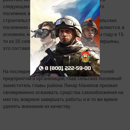
следующем году. По словам главы сельского
поселения, в основном предусматривается
строительство дорог. В последние годы в сельских
поселениях средства самообложения направляются, в
основном, на благоустройство дорог. В этом году в 15-
ти из 25 сельских поселений работы уже завершены,
это составляет 60 процентов.
На последней планерке с участием руководителей
предприятий и организаций, глав сельских поселений
заместитель главы района Линар Маняпов призвал
своевременно осваивать средства самообложения на
местах, вовремя завершать работы и в то же время
уделять внимание их качеству.