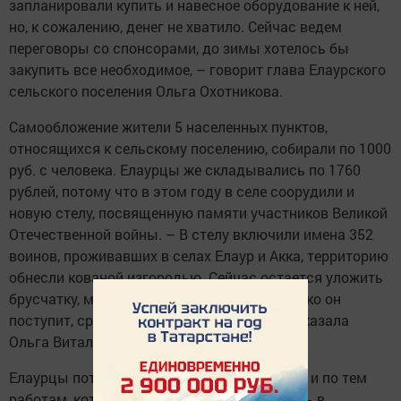
запланировали купить и навесное оборудование к ней,
но, к сожалению, денег не хватило. Сейчас ведем
переговоры со спонсорами, до зимы хотелось бы
закупить все необходимое, – говорит глава Елаурского
сельского поселения Ольга Охотникова.
Самообложение жители 5 населенных пунктов,
относящихся к сельскому поселению, собирали по 1000
руб. с человека. Елаурцы же складывались по 1760
рублей, потому что в этом году в селе соорудили и
новую стелу, посвященную памяти участников Великой
Отечественной войны. – В стелу включили имена 352
воинов, проживавших в селах Елаур и Акка, территорию
обнесли кованой изгородью. Сейчас остается уложить
брусчатку, материал уже заказали, как только он
поступит, сразу же приступим к работе, – сказала
Ольга Витальевна.
Елаурцы потихоньку начали строить планы и по тем
работам, которые намереваются выполнить в