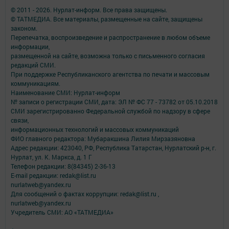
© 2011 - 2026. Нурлат-⁠информ. Все права защищены.
© ТАТМЕДИА. Все материалы, размещенные на сайте, защищены
законом.
Перепечатка, воспроизведение и распространение в любом объеме
информации,
размещенной на сайте, возможна только с письменного согласия
редакций СМИ.
При поддержке Республиканского агентства по печати и массовым
коммуникациям.
Наименование СМИ: Нурлат-⁠информ
№ записи о регистрации СМИ, дата: ЭЛ № ФС 77 -⁠ 73782 от 05.10.2018
СМИ зарегистрированно Федеральной службой по надзору в сфере
связи,
информационных технологий и массовых коммуникаций
ФИО главного редактора: Мубаракшина Лилия Мирзазяновна
Адрес редакции: 423040, РФ, Республика Татарстан, Нурлатский р-н, г.
Нурлат, ул. К. Маркса, д. 1 Г
Телефон редакции: 8(84345) 2-36-13
E-mail редакции: redak@list.ru
nurlatweb@yandex.ru
Для сообщений о фактах коррупции: redak@list.ru ,
nurlatweb@yandex.ru
Учредитель СМИ: АО «ТАТМЕДИА»