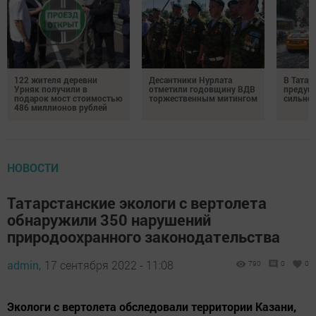
122 жителя деревни
Десантники Нурлата
В Татар
Урняк получили в
отметили годовщину ВДВ
предуп
подарок мост стоимостью
торжественным митингом
сильно
486 миллионов рублей
НОВОСТИ
Татарстанские экологи с вертолета
обнаружили 350 нарушений
природоохранного законодательства
admin,
17 сентября 2022 - 11:08
790
0
0
Экологи с вертолета обследовали территории Казани,