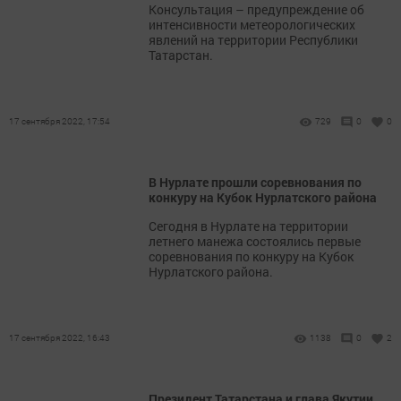
Консультация – предупреждение об
интенсивности метеорологических
явлений на территории Республики
Татарстан.
17 сентября 2022, 17:54
729
0
0
В Нурлате прошли соревнования по
конкуру на Кубок Нурлатского района
Сегодня в Нурлате на территории
летнего манежа состоялись первые
соревнования по конкуру на Кубок
Нурлатского района.
17 сентября 2022, 16:43
1138
0
2
Президент Татарстана и глава Якутии