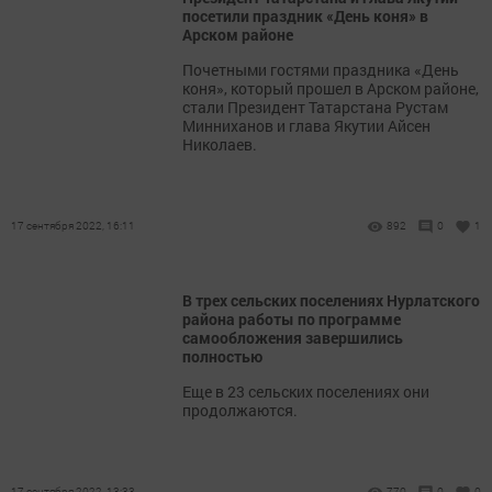
посетили праздник «День коня» в
Арском районе
Почетными гостями праздника «День
коня», который прошел в Арском районе,
стали Президент Татарстана Рустам
Минниханов и глава Якутии Айсен
Николаев.
17 сентября 2022, 16:11
892
0
1
В трех сельских поселениях Нурлатского
района работы по программе
самообложения завершились
полностью
Еще в 23 сельских поселениях они
продолжаются.
17 сентября 2022, 13:33
770
0
0