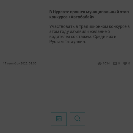
В Нурлате прошел муниципальный этап
конкурса «Автобабай»
Участвовать в традиционном конкурсе в
этом году изъявили желание 6
водителей со стажем. Среди них и
Рустам Гатауллин.
17 сентября 2022, 08:06
1034
0
0