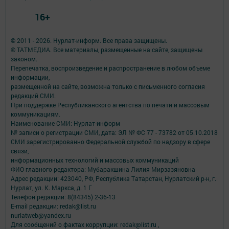
16+
© 2011 - 2026. Нурлат-⁠информ. Все права защищены.
© ТАТМЕДИА. Все материалы, размещенные на сайте, защищены
законом.
Перепечатка, воспроизведение и распространение в любом объеме
информации,
размещенной на сайте, возможна только с письменного согласия
редакций СМИ.
При поддержке Республиканского агентства по печати и массовым
коммуникациям.
Наименование СМИ: Нурлат-⁠информ
№ записи о регистрации СМИ, дата: ЭЛ № ФС 77 -⁠ 73782 от 05.10.2018
СМИ зарегистрированно Федеральной службой по надзору в сфере
связи,
информационных технологий и массовых коммуникаций
ФИО главного редактора: Мубаракшина Лилия Мирзазяновна
Адрес редакции: 423040, РФ, Республика Татарстан, Нурлатский р-н, г.
Нурлат, ул. К. Маркса, д. 1 Г
Телефон редакции: 8(84345) 2-36-13
E-mail редакции: redak@list.ru
nurlatweb@yandex.ru
Для сообщений о фактах коррупции: redak@list.ru ,