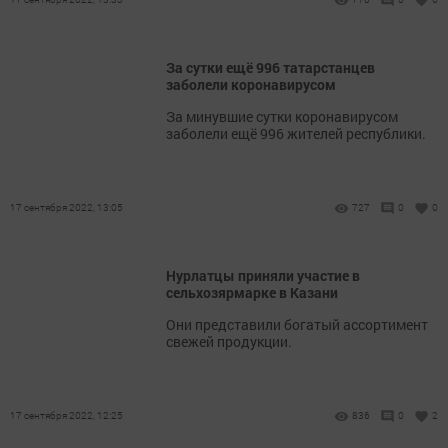
За сутки ещё 996 татарстанцев
заболели коронавирусом
За минувшие сутки коронавирусом
заболели ещё 996 жителей республики.
17 сентября 2022, 13:05
727
0
0
Нурлатцы приняли участие в
сельхозярмарке в Казани
Они представили богатый ассортимент
свежей продукции.
17 сентября 2022, 12:25
836
0
2