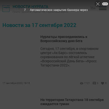
НОВОСТИ НУРЛАТА
16+
6
Автоматическое закрытие баннера через
Газета "Дружба", Нурлат ТВ - Нурлатский район
Новости за 17 сентября 2022
Нурлатцы присоединились к
Всероссийскому дню бега
Сегодня, 17 сентября, в спортивном
центре «Ак Барс» состоялись
соревнования по лёгкой атлетике
«Всероссийский День бега» «Кросс
Татарстана-2022».
17 сентября 2022, 18:15
1121
0
0
На территории Татарстана 18 сентября
ожидается туман