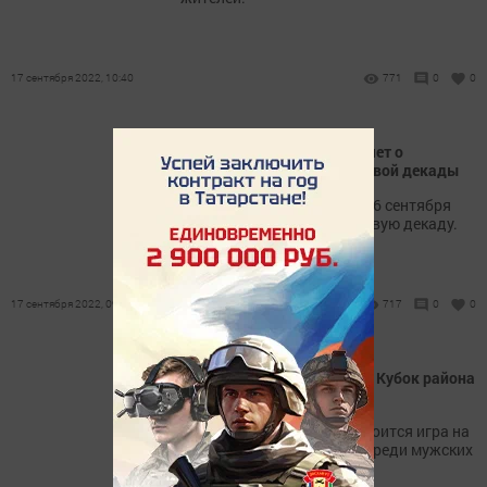
17 сентября 2022, 10:40
771
0
0
«Нурлат-информ» объявляет о
проведении осенней призовой декады
«Нурлат-информ» с 17 по 26 сентября
объявляет осеннюю призовую декаду.
17 сентября 2022, 09:41
717
0
0
В Нурлате пройдёт игра на Кубок района
по футболу
Сегодня, 17 сентября, состоится игра на
Кубок района по футболу среди мужских
команд.