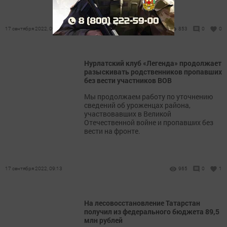
17 сентября 2022, 09:25
853
0
0
Нурлатский клуб «Легенда» продолжает
разыскивать родственников пропавших
без вести участников ВОВ
Мы продолжаем работу по уточнению
сведений об уроженцах района,
участвовавших в Великой
Отечественной войне и пропавших без
вести на фронте.
17 сентября 2022, 09:13
965
0
1
На лесовосстановление Татарстан
получил из федерального бюджета 89,5
млн рублей