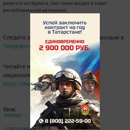
делегата из Нурлата. Они также входят в совет
республиканской автономии.
Следите за самым важным и интересным в
Telegram-канале
Татмедиа
Читайте новости Татарстана в
национальном мессенджере MАХ:
https://max.ru/tatmedia
Теги:
НУРЛАТ
СОВЕЩАНИЕ