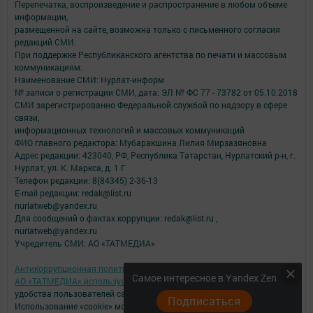
Перепечатка, воспроизведение и распространение в любом объеме
информации,
размещенной на сайте, возможна только с письменного согласия
редакций СМИ.
При поддержке Республиканского агентства по печати и массовым
коммуникациям.
Наименование СМИ: Нурлат-⁠информ
№ записи о регистрации СМИ, дата: ЭЛ № ФС 77 -⁠ 73782 от 05.10.2018
СМИ зарегистрированно Федеральной службой по надзору в сфере
связи,
информационных технологий и массовых коммуникаций
ФИО главного редактора: Мубаракшина Лилия Мирзазяновна
Адрес редакции: 423040, РФ, Республика Татарстан, Нурлатский р-н, г.
Нурлат, ул. К. Маркса, д. 1 Г
Телефон редакции: 8(84345) 2-36-13
E-mail редакции: redak@list.ru
nurlatweb@yandex.ru
Для сообщений о фактах коррупции: redak@list.ru ,
nurlatweb@yandex.ru
Учредитель СМИ: АО «ТАТМЕДИА»
Антикоррупционная политика
Самое интересное в Yandex Zen
АО «ТАТМЕДИА» использует «cookie»
для персонализации сервисов и
удобства пользователей сайтом.
Подписаться
Использование «cookie» можно отменить в настройках браузера.