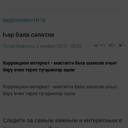
ВИДЕОНОВОСТИ ТВ
Һәр бала сәләтле
Татар-Информ,
3 ноября 2015 - 06:02
1072
0
0
Коррекцион интернат - мәктәптә бала шәхесен ачып
бирү өчен төрле түгәрәкләр эшли
Коррекцион интернат - мәктәптә бала шәхесен ачып
бирү өчен төрле түгәрәкләр эшли
Следите за самым важным и интересным в