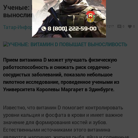
Ученые: Витамин D повышает
выносливость
Татар-Информ,
3 ноября 2015 - 06:27
1217
0
0
Прием витамина D может улучшать физическую
работоспособность и снижать риск сердечно-
сосудистых заболеваний, показало небольшое
пилотное исследование, проведенное учеными из
Университета Королевы Маргарет в Эдинбурге.
Известно, что витамин D помогает контролировать
уровни кальция и фосфата в крови и имеет важное
значение для формирования костей и зубов.
Естественными источниками этого витамина
являются, например, жирная рыба, яйца и солнечные