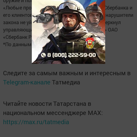
оружие и похищенные денежные средства.*
«Любые противоправные действия против Сбербанка и
его клиентов будут неизбежно пресекаться, нарушители
закона не уйдут от ответственности», - подчеркнул
управляющий отделением «Банк Татарстан» ОАО
«Сбербанк России» Рушан Сахбиев.
*По данным mvd.tatarstan.ru
Следите за самым важным и интересным в
Telegram-канале
Татмедиа
Читайте новости Татарстана в
национальном мессенджере MАХ:
https://max.ru/tatmedia