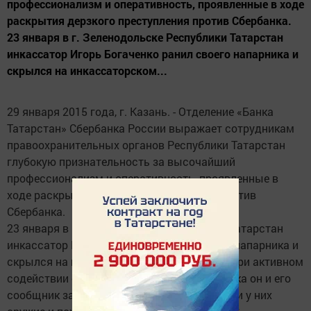
профессионализм и оперативность, проявленные в ходе
раскрытия дерзкого преступления против Сбербанка.
23 января в г. Зеленодольске Республики Татарстан
инкассатор Игорь Богаченко ранил своего напарника и
скрылся на инкассаторском...
29 января 2015 года, г. Казань. - Отделение «Банка
Татарстан» Сбербанка России выражает сотрудникам
правоохранительных органов Республики Татарстан
глубокую признательность за высочайший
профессионализм и оперативность, проявленные в
ходе раскрытия дерзкого преступления против
Сбербанка.
23 января в г. Зеленодольске Республики Татарстан
инкассатор Игорь Богаченко ранил своего напарника и
скрылся на инкассаторском автомобиле. При активном
содействии службы безопасности Сбербанка он и его
сообщник задержаны. Оперативники изъяли у них