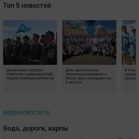
Топ 5 новостей
Десантники Нурлата
День десантников,
В Нурла
отметили годовщину ВДВ
железнодорожников и
праздни
торжественным митингом
Ильин день выпадают на
крылья
2 августа
ВИДЕОНОВОСТИ ТВ
Вода, дороги, карпы