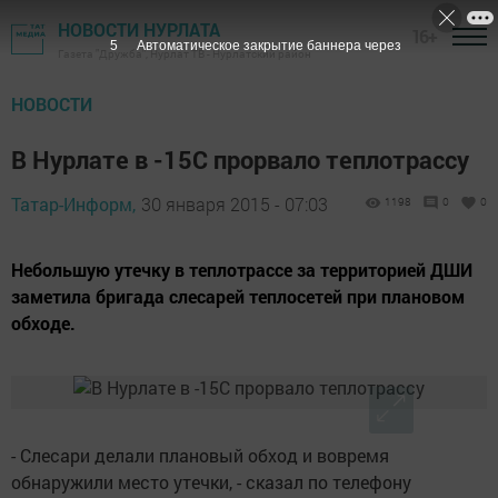
НОВОСТИ НУРЛАТА
16+
4
Автоматическое закрытие баннера через
Газета "Дружба", Нурлат ТВ - Нурлатский район
НОВОСТИ
В Нурлате в -15С прорвало теплотрассу
Татар-Информ,
30 января 2015 - 07:03
1198
0
0
Небольшую утечку в теплотрассе за территорией ДШИ
заметила бригада слесарей теплосетей при плановом
обходе.
- Слесари делали плановый обход и вовремя
обнаружили место утечки, - сказал по телефону