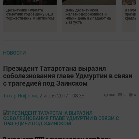
Десантники Нурлата
День десантников,
В Нурла
отметили годовщину ВДВ
железнодорожников и
праздни
торжественным митингом
Ильин день выпадают на
крылья
2 августа
НОВОСТИ
Президент Татарстана выразил
соболезнования главе Удмуртии в связи
с трагедией под Заинском
Татар-Информ,
2 июля 2017 - 08:38
656
0
0
В результате ДТП с пассажирским автобусом,