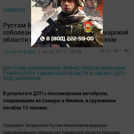
НОВОСТИ
Рустам Минниханов принес
соболезнования губернатору Самарской
области в связи с ДТП под Заинском
Татар-Информ,
2 июля 2017 - 09:49
729
0
0
В результате ДТП с пассажирским автобусом,
следовавшим из Самары в Ижевск, и грузовиком
погибли 13 человек.
Президент Татарстана Рустам Минниханов выразил
соболезнования губернатору Самарской области Николаю