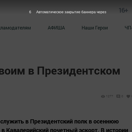
16+
5
Автоматическое закрытие баннера через
кламодателям
АФИША
Наши Герои
ЧП
своим в Президентском
1277
0
 служить в Президентский полк в осеннюю
в Кавалерийский почетный эскорт. В истории