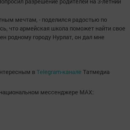
попросил разрешение родителей на 3-летний
етным мечтам, - поделился радостью по
юсь, что армейская школа поможет найти свое
ен родному городу Нурлат, он дал мне
интересным в
Telegram-канале
Татмедиа
в национальном мессенджере MАХ: