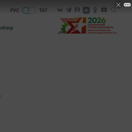
РУС
ТАТ
-обзор
0