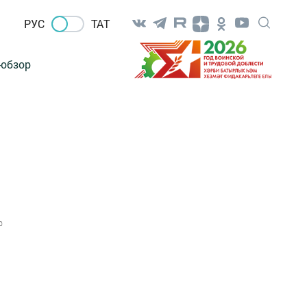
РУС
ТАТ
-обзор
0