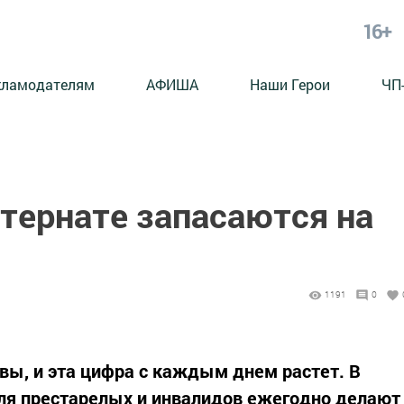
16+
кламодателям
АФИША
Наши Герои
ЧП
тернате запасаются на
1191
0
овы, и эта цифра с каждым днем растет. В
ля престарелых и инвалидов ежегодно делают