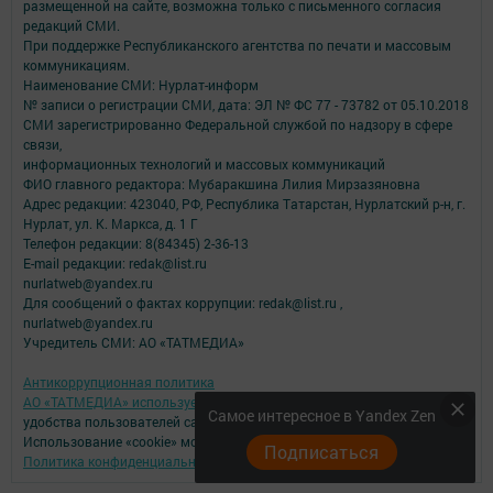
размещенной на сайте, возможна только с письменного согласия
редакций СМИ.
При поддержке Республиканского агентства по печати и массовым
коммуникациям.
Наименование СМИ: Нурлат-⁠информ
№ записи о регистрации СМИ, дата: ЭЛ № ФС 77 -⁠ 73782 от 05.10.2018
СМИ зарегистрированно Федеральной службой по надзору в сфере
связи,
информационных технологий и массовых коммуникаций
ФИО главного редактора: Мубаракшина Лилия Мирзазяновна
Адрес редакции: 423040, РФ, Республика Татарстан, Нурлатский р-н, г.
Нурлат, ул. К. Маркса, д. 1 Г
Телефон редакции: 8(84345) 2-36-13
E-mail редакции: redak@list.ru
nurlatweb@yandex.ru
Для сообщений о фактах коррупции: redak@list.ru ,
nurlatweb@yandex.ru
Учредитель СМИ: АО «ТАТМЕДИА»
Антикоррупционная политика
АО «ТАТМЕДИА» использует «cookie»
для персонализации сервисов и
Самое интересное в Yandex Zen
удобства пользователей сайтом.
Использование «cookie» можно отменить в настройках браузера.
Подписаться
Политика конфиденциальности