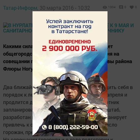
Татар-Информ,
30 марта 2016 - 10:32
1304
0
0
Какими силами его проведут, и когда пройдет
общегородской субботник - обсудили сегодня на
совещании под председательством и.о. главы района
Флюры Ногумановой.
Два ближайших месяца район будет приводить себя в
порядок к лету. Большая уборка стартует 1 апреля и
продлится до 31 мая. Общегородской субботник
запланирован на апрель. Создан районный штаб,
разработан план работ. Районная власть планирует
привлечь к очистке улиц и максимальное число
горожан, предприятий и организаций.
На совещании говорили и о ходе подготовки к