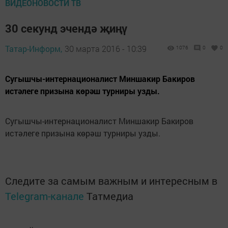
ВИДЕОНОВОСТИ ТВ
30 секунд эчендә җиңү
Татар-Информ,
30 марта 2016 - 10:39
1076
0
0
Сугышчы-интернационалист Миншакир Бакиров
истәлеге призына көрәш турниры узды.
Сугышчы-интернационалист Миншакир Бакиров
истәлеге призына көрәш турниры узды.
Следите за самым важным и интересным в
Telegram-канале
Татмедиа