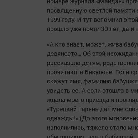
номере журнала «Майдан» про
посвященную светлой памяти е
1999 году. И тут вспомнил о то
прошло уже почти 30 лет, да и
«А кто знает, может, жива бабу
девяносто… Об этой неожиданно
рассказала детям, родственн
прочитают в Бикулове. Если ср
скажут имя, фамилию бабушки, 
увидеть ее. А если отошла в м
ждала моего приезда и прогляд
«Турецкий парень дал мне слов
однажды!» (До этого мгновени
наполнились, тяжело стало мне,
обманщиком перед бабушкой…