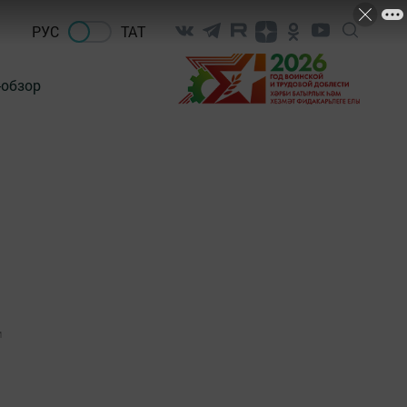
РУС
ТАТ
-обзор
1