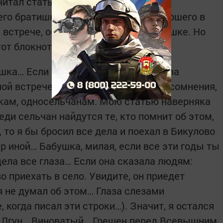
читал статью Ильдуса Диндарова,
го братишки Ирека Диндарова, умершего в
й встрече, об обещании, данном бабушке. Но
 тот блокнот затерялся…
шка… Если так, то ей, наверное, уже за
й встрече она, приехав в село, без сомнения,
икам, односельчанам. Мою статью наверняка
еди сельчан найдутся те, кто помнит об этом,
то я бы бросил все дела и поехал в Бикулово
ир иной… Бабушка, милая, если все эти годы ты
ела все глаза… Если она сказала людям:
о приехать в село. Увидите, он приедет
я не думал об этом… Глаза слезами
 когда писал эти строки…). Значит, я остался
 Лгун… Виноватый… Грешен перед Всевышним