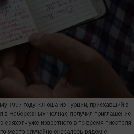
му 1997 году. Юноша из Турции, приехавший в
ил в Набережных Челнах, получил приглашение
э сэяхэт» уже известного в то время писателя
его место случайно оказалось рядом с