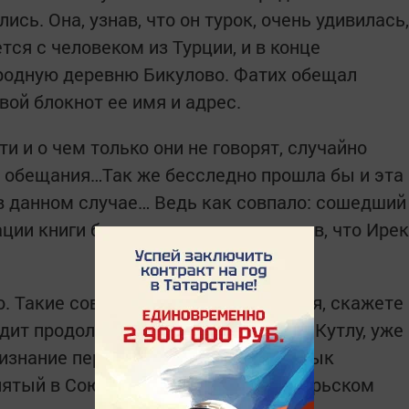
сь. Она, узнав, что он турок, очень удивилась,
тся с человеком из Турции, и в конце
ю родную деревню Бикулово. Фатих обещал
вой блокнот ее имя и адрес.
ти и о чем только они не говорят, случайно
 обещания…Так же бесследно прошла бы и эта
 в данном случае… Ведь как совпало: сошедший
ации книги был немало удивлен, узнав, что Ирек
о. Такие совпадения часто случаются, скажете
дит продолжение в 2023 году. Фатих Кутлу, уже
изнание переводами на турецкий язык
нятый в Союз писателей РТ, в сентябрьском