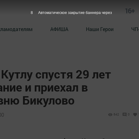
16+
6
Автоматическое закрытие баннера через
кламодателям
АФИША
Наши Герои
ЧП
Кутлу спустя 29 лет
ние и приехал в
вню Бикулово
00
642
0