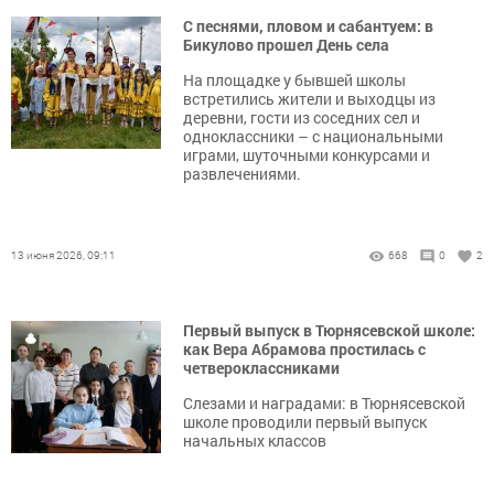
С песнями, пловом и сабантуем: в
Бикулово прошел День села
На площадке у бывшей школы
встретились жители и выходцы из
деревни, гости из соседних сел и
одноклассники – с национальными
играми, шуточными конкурсами и
развлечениями.
13 июня 2026, 09:11
668
0
2
Первый выпуск в Тюрнясевской школе:
как Вера Абрамова простилась с
четвероклассниками
Слезами и наградами: в Тюрнясевской
школе проводили первый выпуск
начальных классов