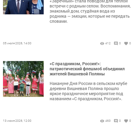
«Заречный» стала поводом для тёплой
встречи с родным селом. Воспоминания,
знакомый дом, студёная вода из
родника — эмоции, которые не передать
словами.
05 июля 2026, 14:00
412
0
0
«С праздником, Россия!»:
патриотический флешмоб объединил
жителей Вишневой Поляны
Накануне Дня России в сельском клубе
деревни Вишневая Поляна прошло
яркое праздничное мероприятие под
названием «С праздником, Россия!».
13 июня 2026, 12:00
463
0
0