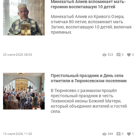
Минехатыб Алиев вспоминает мать-
героиню воспитавшую 10 детей
Минехатыб Алиев из Кривого Озера,
отмечая 80-летие, вспоминает мать
Затию, воспитавшую 10 детей, включая
приемных.
20 июля 2026, 09:00
523
0
0
Престольный праздник и День села
отметили в Тюрнясевском поселении
В Тюрнясево с размахом прошёл
престольный праздник в честь
Тихвинской иконы Божией Матери,
который объединил жителей и гостей
села.
10 июля 2026, 11:00
366
0
1