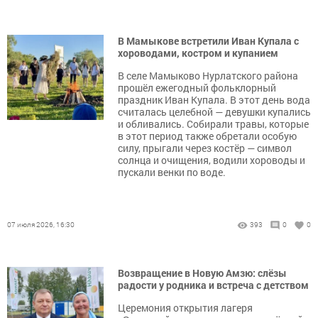
В Мамыкове встретили Иван Купала с
хороводами, костром и купанием
В селе Мамыково Нурлатского района
прошёл ежегодный фольклорный
праздник Иван Купала. В этот день вода
считалась целебной — девушки купались
и обливались. Собирали травы, которые
в этот период также обретали особую
силу, прыгали через костёр — символ
солнца и очищения, водили хороводы и
пускали венки по воде.
07 июля 2026, 16:30
393
0
0
Возвращение в Новую Амзю: слёзы
радости у родника и встреча с детством
Церемония открытия лагеря