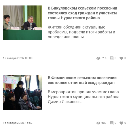
В Бикуловском сельском поселении
состоялся сход граждан с участием
главы Нурлатского района
Жители обсудили актуальные
проблемы, подвели итоги работы и
определили планы.
17 января 2026, 08:00
716
0
0
В Фомкинском сельском поселении
состоялся отчетный сход граждан
В мероприятии принял участие глава
Нурлатского муниципального района
Дамир Ишкинеев.
16 января 2026, 16:52
609
0
0