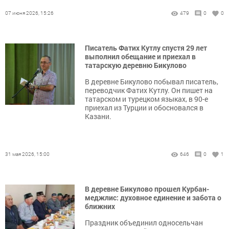
07 июня 2026, 15:26
479
0
0
Писатель Фатих Кутлу спустя 29 лет
выполнил обещание и приехал в
татарскую деревню Бикулово
В деревне Бикулово побывал писатель,
переводчик Фатих Кутлу. Он пишет на
татарском и турецком языках, в 90-е
приехал из Турции и обосновался в
Казани.
31 мая 2026, 15:00
646
0
1
В деревне Бикулово прошел Курбан-
меджлис: духовное единение и забота о
ближних
Праздник объединил односельчан