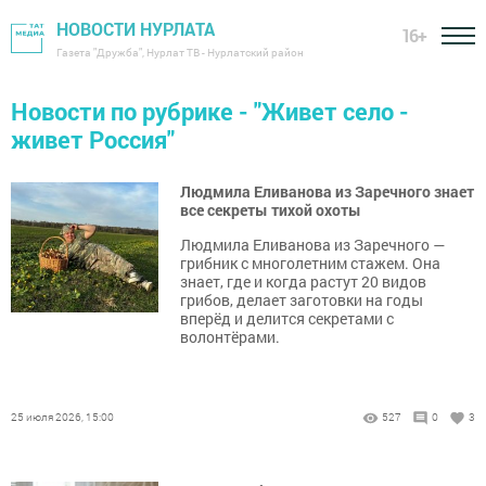
НОВОСТИ НУРЛАТА
16+
Газета "Дружба", Нурлат ТВ - Нурлатский район
Новости по рубрике - "Живет село -
живет Россия"
Людмила Еливанова из Заречного знает
все секреты тихой охоты
Людмила Еливанова из Заречного —
грибник с многолетним стажем. Она
знает, где и когда растут 20 видов
грибов, делает заготовки на годы
вперёд и делится секретами с
волонтёрами.
25 июля 2026, 15:00
527
0
3