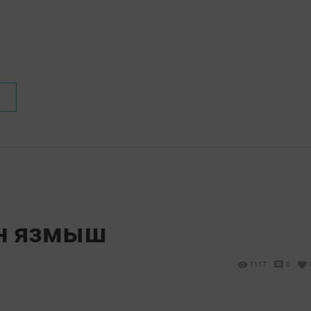
ән язмыш
1117
0