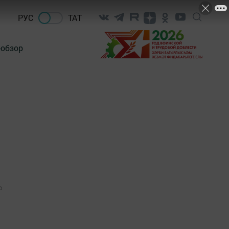
РУС
ТАТ
-обзор
0