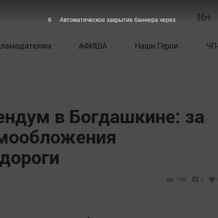
16+
5
Автоматическое закрытие баннера через
кламодателям
АФИША
Наши Герои
ЧП
ндум в Богдашкине: за
амообложения
дороги
1498
0