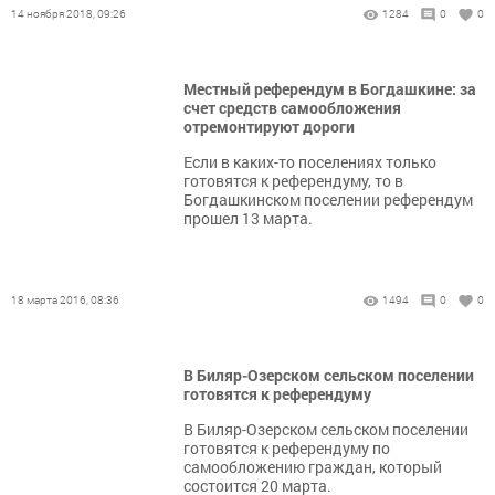
14 ноября 2018, 09:26
1284
0
0
Местный референдум в Богдашкине: за
счет средств самообложения
отремонтируют дороги
Если в каких-то поселениях только
готовятся к референдуму, то в
Богдашкинском поселении референдум
прошел 13 марта.
18 марта 2016, 08:36
1494
0
0
В Биляр-Озерском сельском поселении
готовятся к референдуму
В Биляр-Озерском сельском поселении
готовятся к референдуму по
самообложению граждан, который
состоится 20 марта.