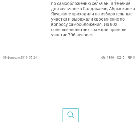
по самообложению сельчан. В течение
дня сельчане в Салдакаеве, Абрыскине и
Якушкине приходили на избирательные
участки и выражали свое мнение по
вопросу самообложения. Из 802
совершеннолетних граждан приняли
участие 706 человек.
09 февраля 2016, 05:24
1366
0
0