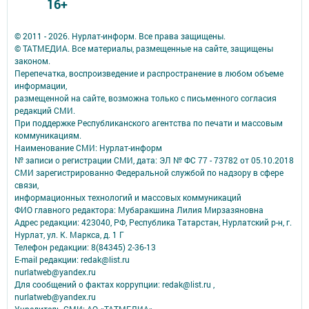
16+
© 2011 - 2026. Нурлат-⁠информ. Все права защищены.
© ТАТМЕДИА. Все материалы, размещенные на сайте, защищены
законом.
Перепечатка, воспроизведение и распространение в любом объеме
информации,
размещенной на сайте, возможна только с письменного согласия
редакций СМИ.
При поддержке Республиканского агентства по печати и массовым
коммуникациям.
Наименование СМИ: Нурлат-⁠информ
№ записи о регистрации СМИ, дата: ЭЛ № ФС 77 -⁠ 73782 от 05.10.2018
СМИ зарегистрированно Федеральной службой по надзору в сфере
связи,
информационных технологий и массовых коммуникаций
ФИО главного редактора: Мубаракшина Лилия Мирзазяновна
Адрес редакции: 423040, РФ, Республика Татарстан, Нурлатский р-н, г.
Нурлат, ул. К. Маркса, д. 1 Г
Телефон редакции: 8(84345) 2-36-13
E-mail редакции: redak@list.ru
nurlatweb@yandex.ru
Для сообщений о фактах коррупции: redak@list.ru ,
nurlatweb@yandex.ru
Учредитель СМИ: АО «ТАТМЕДИА»