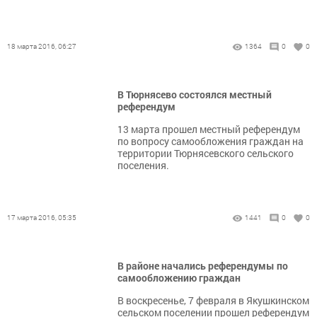
18 марта 2016, 06:27
1364
0
0
В Тюрнясево состоялся местный
референдум
13 марта прошел местный референдум
по вопросу самообложения граждан на
территории Тюрнясевского сельского
поселения.
17 марта 2016, 05:35
1441
0
0
В районе начались референдумы по
самообложению граждан
В воскресенье, 7 февраля в Якушкинском
сельском поселении прошел референдум