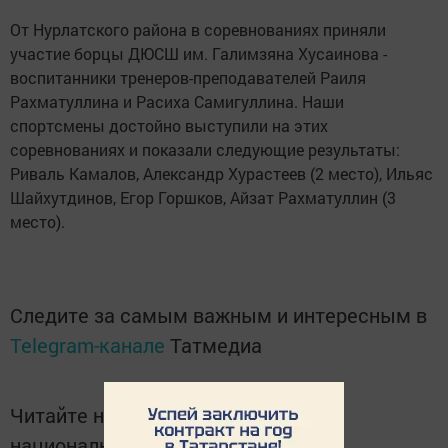
От Нурлатского района в соревнованиях приняли
участие борцы ДЮСШ им. Галимзяна Хусаинова -
воспитанники тренеров-преподавателей Раиля
Рахматуллина и Расиха Самигуллина. Наши
спортсмены достойно выступили на этих
соревнованиях и показали следующие результаты:
Риваль Камалов, Александр Хурастеев (2 место), Ильяс
Шайхутдинов, Егор Горшков, Айзат Рахматуллин (3
место).
Следите за самым важным и интересным в
Telegram-канале
Татмедиа
Читайте новости Татарстана в
национальном мессенджере MАХ: