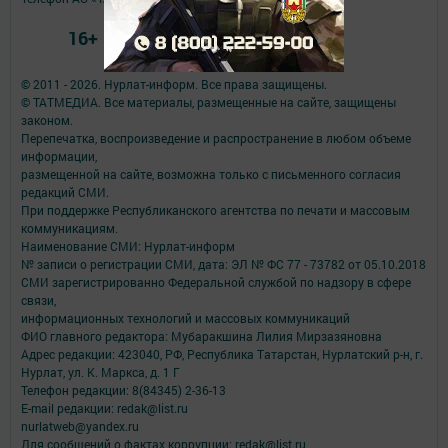
16+
© 2011 - 2026. Нурлат-⁠информ. Все права защищены.
© ТАТМЕДИА. Все материалы, размещенные на сайте, защищены
законом.
Перепечатка, воспроизведение и распространение в любом объеме
информации,
размещенной на сайте, возможна только с письменного согласия
редакций СМИ.
При поддержке Республиканского агентства по печати и массовым
коммуникациям.
Наименование СМИ: Нурлат-⁠информ
№ записи о регистрации СМИ, дата: ЭЛ № ФС 77 -⁠ 73782 от 05.10.2018
СМИ зарегистрированно Федеральной службой по надзору в сфере
связи,
информационных технологий и массовых коммуникаций
ФИО главного редактора: Мубаракшина Лилия Мирзазяновна
Адрес редакции: 423040, РФ, Республика Татарстан, Нурлатский р-н, г.
Нурлат, ул. К. Маркса, д. 1 Г
Телефон редакции: 8(84345) 2-36-13
E-mail редакции: redak@list.ru
nurlatweb@yandex.ru
Для сообщений о фактах коррупции: redak@list.ru ,