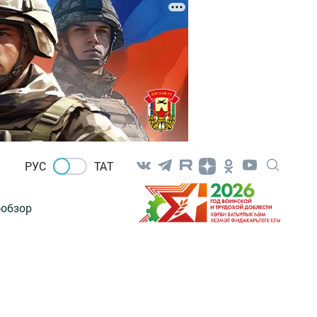
РУС
ТАТ
-обзор