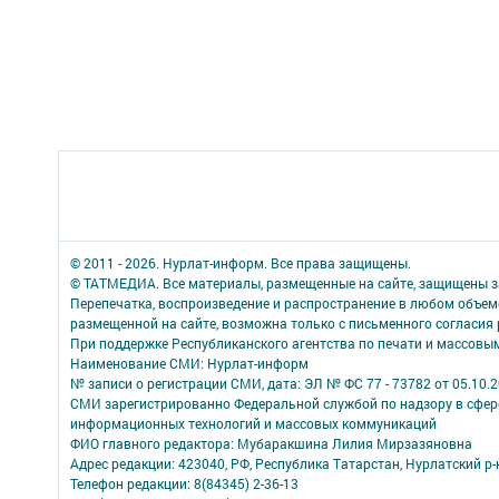
© 2011 - 2026. Нурлат-⁠информ. Все права защищены.
© ТАТМЕДИА. Все материалы, размещенные на сайте, защищены з
Перепечатка, воспроизведение и распространение в любом объе
размещенной на сайте, возможна только с письменного согласия
При поддержке Республиканского агентства по печати и массов
Наименование СМИ: Нурлат-⁠информ
№ записи о регистрации СМИ, дата: ЭЛ № ФС 77 -⁠ 73782 от 05.10.
СМИ зарегистрированно Федеральной службой по надзору в сфере
информационных технологий и массовых коммуникаций
ФИО главного редактора: Мубаракшина Лилия Мирзазяновна
Адрес редакции: 423040, РФ, Республика Татарстан, Нурлатский р-н, 
Телефон редакции: 8(84345) 2-36-13