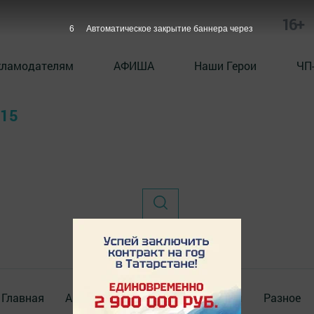
16+
6
Автоматическое закрытие баннера через
кламодателям
АФИША
Наши Герои
ЧП
015
Главная
Актуальное видео
Документы
Разное