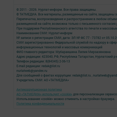
© 2011 - 2026. Нурлат-⁠информ. Все права защищены.
© ТАТМЕДИА. Все материалы, размещенные на сайте, защищены з
Перепечатка, воспроизведение и распространение в любом объе
размещенной на сайте, возможна только с письменного согласия
При поддержке Республиканского агентства по печати и массов
Наименование СМИ: Нурлат-⁠информ
№ записи о регистрации СМИ, дата: ЭЛ № ФС 77 -⁠ 73782 от 05.10.
СМИ зарегистрированно Федеральной службой по надзору в сфере
информационных технологий и массовых коммуникаций
ФИО главного редактора: Мубаракшина Лилия Мирзазяновна
Адрес редакции: 423040, РФ, Республика Татарстан, Нурлатский р-н, 
Телефон редакции: 8(84345) 2-36-13
E-mail редакции: redak@list.ru
nurlatweb@yandex.ru
Для сообщений о фактах коррупции: redak@list.ru , nurlatweb@yand
Учредитель СМИ: АО «ТАТМЕДИА»
Антикоррупционная политика
АО «ТАТМЕДИА» использует «cookie»
для персонализации сервисо
Использование «cookie» можно отменить в настройках браузера.
Политика конфиденциальности