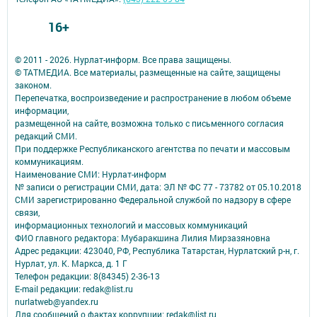
16+
© 2011 - 2026. Нурлат-⁠информ. Все права защищены.
© ТАТМЕДИА. Все материалы, размещенные на сайте, защищены
законом.
Перепечатка, воспроизведение и распространение в любом объеме
информации,
размещенной на сайте, возможна только с письменного согласия
редакций СМИ.
При поддержке Республиканского агентства по печати и массовым
коммуникациям.
Наименование СМИ: Нурлат-⁠информ
№ записи о регистрации СМИ, дата: ЭЛ № ФС 77 -⁠ 73782 от 05.10.2018
СМИ зарегистрированно Федеральной службой по надзору в сфере
связи,
информационных технологий и массовых коммуникаций
ФИО главного редактора: Мубаракшина Лилия Мирзазяновна
Адрес редакции: 423040, РФ, Республика Татарстан, Нурлатский р-н, г.
Нурлат, ул. К. Маркса, д. 1 Г
Телефон редакции: 8(84345) 2-36-13
E-mail редакции: redak@list.ru
nurlatweb@yandex.ru
Для сообщений о фактах коррупции: redak@list.ru ,