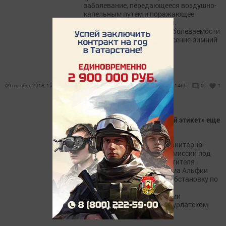
заболевание, передающееся воздушно-
капельным путем и поражающее
верхние дыхательные пути.
Эпидемический подъем заболеваемости
ежегодно приходится на осенне-зимний
период.
09 октября 2018, 15:07
1465
0
1
В Нурлате: «респираторный этикет» еще
никто не отменял
Сегодня рабочая группа санитарно-
противоэпидемической комиссии под
председательством заместителя
руководителя райисполкома Альфии
Галаутдиновой обсудила обстановку по
заболеваемости острыми
респираторными вирусными
инфекциями и гриппом в Нурлатском
районе.