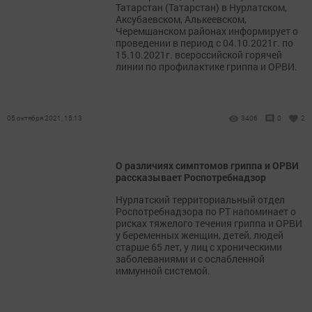
Татарстан (Татарстан) в Нурлатском,
Аксубаевском, Алькеевском,
Черемшанском районах информирует о
проведении в период с 04.10.2021г. по
15.10.2021г. всероссийской горячей
линии по профилактике гриппа и ОРВИ.
05 октября 2021, 15:13
3406
0
2
О различиях симптомов гриппа и ОРВИ
рассказывает Роспотребнадзор
Нурлатский территориальный отдел
Роспотребнадзора по РТ напоминает о
рисках тяжелого течения гриппа и ОРВИ
у беременных женщин, детей, людей
старше 65 лет, у лиц с хроническими
заболеваниями и с ослабленной
иммунной системой.