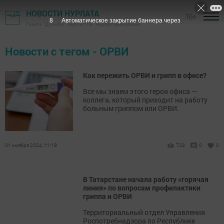
НОВОСТИ НУРЛАТА
16+
7
Автоматическое закрытие баннера через
Газета "Дружба", Нурлат ТВ - Нурлатский район
Новости с тегом - ОРВИ
Как пережить ОРВИ и грипп в офисе?
Все мы знаем этого героя офиса —
коллега, который приходит на работу
больным гриппом или ОРВИ.
01 ноября 2024, 11:19
723
0
0
В Татарстане начала работу «горячая
линия» по вопросам профилактики
гриппа и ОРВИ
Территориальный отдел Управления
Роспотребнадзора по Республике