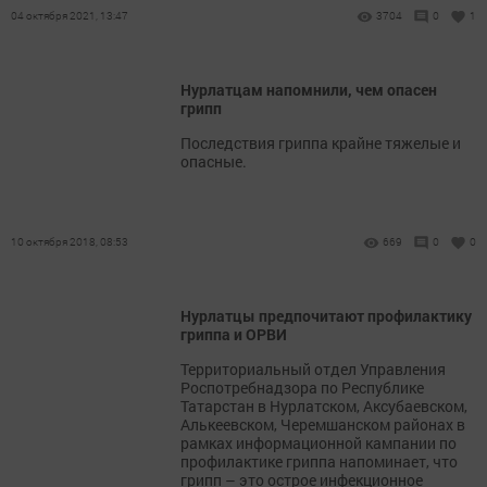
04 октября 2021, 13:47
3704
0
1
Нурлатцам напомнили, чем опасен
грипп
Последствия гриппа крайне тяжелые и
опасные.
10 октября 2018, 08:53
669
0
0
Нурлатцы предпочитают профилактику
гриппа и ОРВИ
Территориальный отдел Управления
Роспотребнадзора по Республике
Татарстан в Нурлатском, Аксубаевском,
Алькеевском, Черемшанском районах в
рамках информационной кампании по
профилактике гриппа напоминает, что
грипп – это острое инфекционное