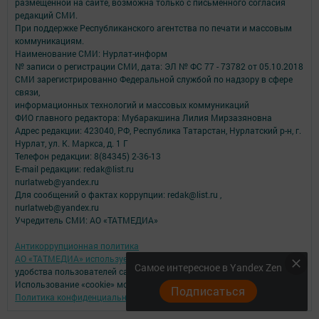
размещенной на сайте, возможна только с письменного согласия
редакций СМИ.
При поддержке Республиканского агентства по печати и массовым
коммуникациям.
Наименование СМИ: Нурлат-⁠информ
№ записи о регистрации СМИ, дата: ЭЛ № ФС 77 -⁠ 73782 от 05.10.2018
СМИ зарегистрированно Федеральной службой по надзору в сфере
связи,
информационных технологий и массовых коммуникаций
ФИО главного редактора: Мубаракшина Лилия Мирзазяновна
Адрес редакции: 423040, РФ, Республика Татарстан, Нурлатский р-н, г.
Нурлат, ул. К. Маркса, д. 1 Г
Телефон редакции: 8(84345) 2-36-13
E-mail редакции: redak@list.ru
nurlatweb@yandex.ru
Для сообщений о фактах коррупции: redak@list.ru ,
nurlatweb@yandex.ru
Учредитель СМИ: АО «ТАТМЕДИА»
Антикоррупционная политика
АО «ТАТМЕДИА» использует «cookie»
для персонализации сервисов и
Самое интересное в Yandex Zen
удобства пользователей сайтом.
Использование «cookie» можно отменить в настройках браузера.
Подписаться
Политика конфиденциальности