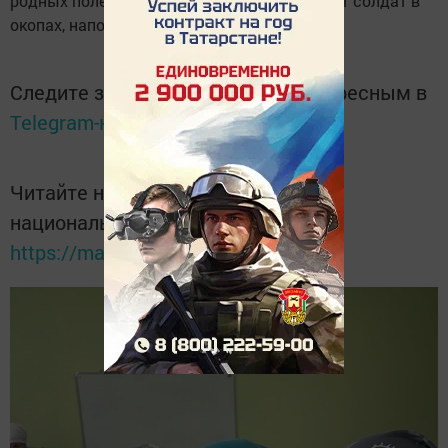
родных полей и сердечным теплом, согреют солдат в
окопах, напоминая им о доме.
Следите за самым важным и интересным в
Telegram-канале
Татмедиа
Читайте новости Татарстана в
национальном мессенджере MАХ:
https://max.ru/tatmedia