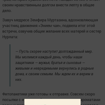
своим нравственным долгом внести лепту в общее
дело.
Завуч медресе Земфира Муртазина, вдохновляющая
участниц движения «Энием чае», подвела итог этой
встречи, озвучив общее желание всех матерей и сестер
Нурлата:
— Пусть скорее наступит долгожданный мир.
Мы молимся каждый день, чтобы наши
защитники — мужья, братья и сыновья —
живыми и невредимыми вернулись в родные
дома, к своим семьям. Мы ждем их и верим в
них.
Фитопакетики уже готовы к отправке. Совсем скоро
посылки с нурлатской земли, пропитанные ароматами