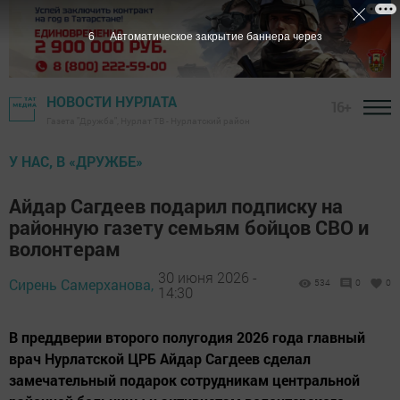
5
Автоматическое закрытие баннера через
НОВОСТИ НУРЛАТА
16+
Газета "Дружба", Нурлат ТВ - Нурлатский район
У НАС, В «ДРУЖБЕ»
Айдар Сагдеев подарил подписку на
районную газету семьям бойцов СВО и
волонтерам
30 июня 2026 -
Сирень Самерханова,
534
0
0
14:30
В преддверии второго полугодия 2026 года главный
врач Нурлатской ЦРБ Айдар Сагдеев сделал
замечательный подарок сотрудникам центральной