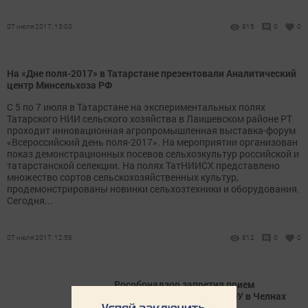
07 июля 2017, 13:03
915
0
0
На «Дне поля-2017» в Татарстане презентовали Аналитический
центр Минсельхоза РФ
С 5 по 7 июля в Татарстане на экспериментальных полях
Татарского НИИ сельского хозяйства в Лаишевском районе РТ
проходит инновационная агропромышленная выставка-форум
«Всероссийский день поля-2017». На мероприятии организован
показ демонстрационных посевов сельхозкультур российской и
татарстанской селекции. На полях ТатНИИСХ представлено
множество сортов сельскохозяйственных культур,
продемонстрированы новинки сельхозтехники и оборудования.
Сегодня...
07 июля 2017, 12:58
812
0
0
Рособрнадзор запретил прием
абитуриентов в филиал КФУ в Челнах