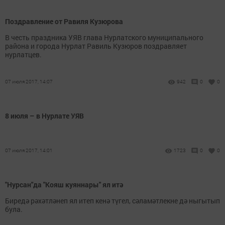
Поздравление от Равиля Кузюрова
В честь праздника УЯВ глава Нурлатского муниципального
района и города Нурлат Равиль Кузюров поздравляет
нурлатцев.
07 июля 2017, 14:07
942
0
0
8 июля – в Нурлате УЯВ
07 июля 2017, 14:01
1723
0
0
"Нурсан"да "Кояш куяннары" ял итә
Биредә рәхәтләнеп ял итеп кенә түгел, сәламәтлекне дә ныгытып
була.