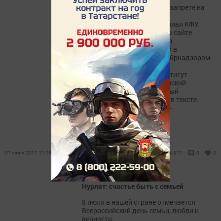
Рособрнадзор сообщает о запрете на
прием абитуриентов в
Набережночелнинский филиал КФУ.
Информация размещена на сайте
надзорного ведомства. «За
неисполнение предписаний в
установленные сроки Рособрнадзором
запрещен прием в
Набережночелнинский институт
(филиал) ФГАОУ ВО «Казанский
(Приволжский) федеральный
университет»», - говорится в тексте.
Источник:http://new.chelny-
biz.ru/news/195788/
07 июля 2017, 11:18
911
0
0
Нурлат: счастье быть с семьей
8 июля в нашей стране отмечается
Всероссийский день семьи, любви и
верности.