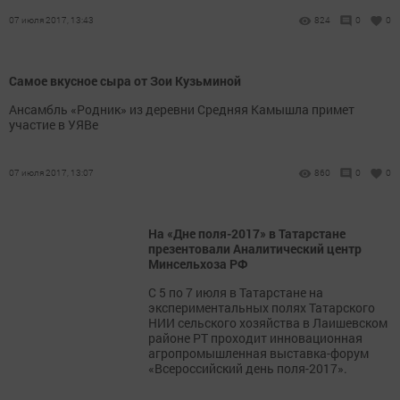
07 июля 2017, 13:43
824
0
0
Самое вкусное сыра от Зои Кузьминой
Ансамбль «Родник» из деревни Средняя Камышла примет
участие в УЯВе
07 июля 2017, 13:07
860
0
0
На «Дне поля-2017» в Татарстане
презентовали Аналитический центр
Минсельхоза РФ
С 5 по 7 июля в Татарстане на
экспериментальных полях Татарского
НИИ сельского хозяйства в Лаишевском
районе РТ проходит инновационная
агропромышленная выставка-форум
«Всероссийский день поля-2017».