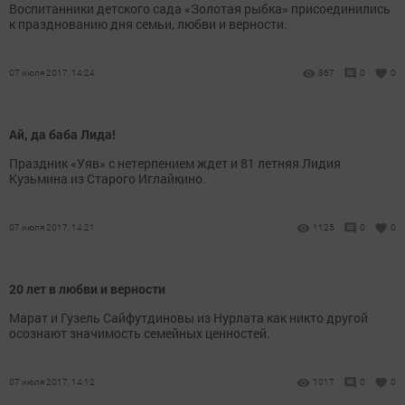
Воспитанники детского сада «Золотая рыбка» присоединились
к празднованию дня семьи, любви и верности.
07 июля 2017, 14:24
867
0
0
Ай, да баба Лида!
Праздник «Уяв» с нетерпением ждет и 81 летняя Лидия
Кузьмина из Старого Иглайкино.
07 июля 2017, 14:21
1125
0
0
20 лет в любви и верности
Марат и Гузель Сайфутдиновы из Нурлата как никто другой
осознают значимость семейных ценностей.
07 июля 2017, 14:12
1017
0
0