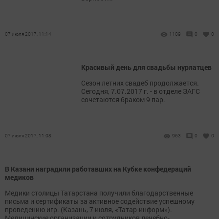
07 июля 2017, 11:14
1109
0
0
Красивый день для свадьбы нурлатцев
Сезон летних свадеб продолжается.
Сегодня, 7.07.2017 г. - в отделе ЗАГС
сочетаются браком 9 пар.
07 июля 2017, 11:08
963
0
0
В Казани наградили работавших на Кубке конфедераций
медиков
Медики столицы Татарстана получили благодарственные
письма и сертификаты за активное содействие успешному
проведению игр. (Казань, 7 июля, «Татар-информ»).
Медицинские организации и сотрудников лечебно-