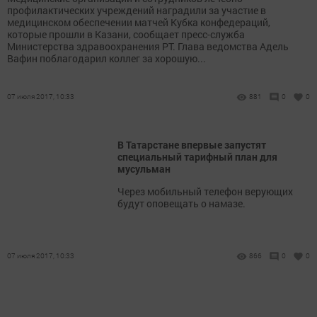
профилактических учреждений наградили за участие в
медицинском обеспечении матчей Кубка конфедераций,
которые прошли в Казани, сообщает пресс-служба
Министерства здравоохранения РТ. Глава ведомства Адель
Вафин поблагодарил коллег за хорошую...
07 июля 2017, 10:33
881
0
0
В Татарстане впервые запустят
специальный тарифный план для
мусульман
Через мобильный телефон верующих
будут оповещать о намазе.
07 июля 2017, 10:33
866
0
0