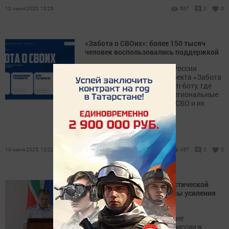
10 июня 2025, 13:26
567
0
0
«Забота о СВОих»: более 150 тысяч
человек воспользовались поддержкой
Более 150 тысяч жителей России
обратились к ресурсам проекта «Забота
о СВОих» — сайту и Telegram-боту, где
собраны федеральные и региональные
меры помощи участникам СВО и их
семьям.
10 июня 2025, 13:22
457
0
0
В Нурлате на антитеррористической
комиссии обсудили вопросы усиления
безопасности
В Нурлате прошло заседание
антитеррористической комиссии в