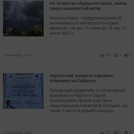
На Татарстан обрушатся грозы, ливни,
град и шквалистый ветер
Консультация – предупреждение об
интенсивности метеорологических
явлений с 18 час. 10 июня до 18 час. 11
июня 2025 г.
10 июня 2025, 15:40
377
0
0
Нурлатский тренер по аэробике
отличился на Сабантуе
Тренер-преподаватель по спортивной
аэробике из Нурлата Сергей
Шайхутдинов принял участие в
национальном Сабантуе в Тетюшах, где
занял 3 место в борьбе «Корэш».
10 июня 2025, 15:30
741
0
0