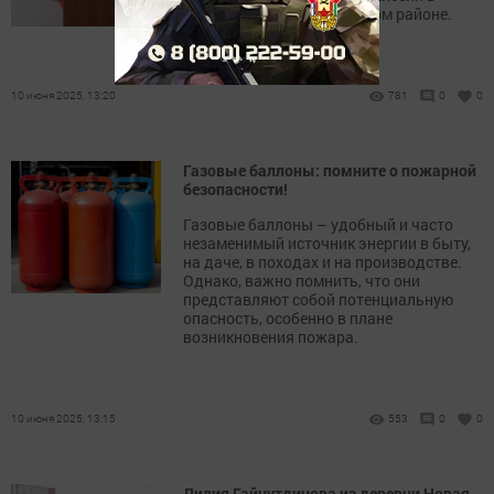
Нурлатском муниципальном районе.
10 июня 2025, 13:20
781
0
0
Газовые баллоны: помните о пожарной
безопасности!
Газовые баллоны – удобный и часто
незаменимый источник энергии в быту,
на даче, в походах и на производстве.
Однако, важно помнить, что они
представляют собой потенциальную
опасность, особенно в плане
возникновения пожара.
10 июня 2025, 13:15
553
0
0
Лилия Гайнутдинова из деревни Новая