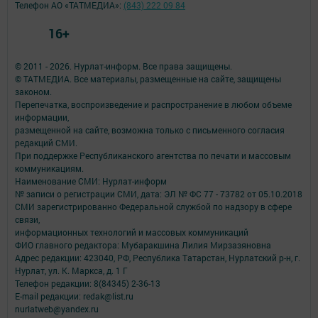
Телефон АО «ТАТМЕДИА»:
(843) 222 09 84
16+
© 2011 - 2026. Нурлат-⁠информ. Все права защищены.
© ТАТМЕДИА. Все материалы, размещенные на сайте, защищены
законом.
Перепечатка, воспроизведение и распространение в любом объеме
информации,
размещенной на сайте, возможна только с письменного согласия
редакций СМИ.
При поддержке Республиканского агентства по печати и массовым
коммуникациям.
Наименование СМИ: Нурлат-⁠информ
№ записи о регистрации СМИ, дата: ЭЛ № ФС 77 -⁠ 73782 от 05.10.2018
СМИ зарегистрированно Федеральной службой по надзору в сфере
связи,
информационных технологий и массовых коммуникаций
ФИО главного редактора: Мубаракшина Лилия Мирзазяновна
Адрес редакции: 423040, РФ, Республика Татарстан, Нурлатский р-н, г.
Нурлат, ул. К. Маркса, д. 1 Г
Телефон редакции: 8(84345) 2-36-13
E-mail редакции: redak@list.ru
nurlatweb@yandex.ru