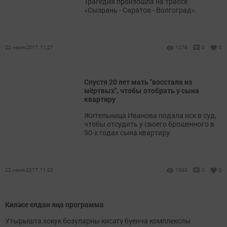
Трагедия произошла на трассе
«Сызрань - Саратов - Волгоград».
22 июня 2017, 11:27
1278
0
0
Спустя 20 лет мать "восстала из
мёртвых", чтобы отобрать у сына
квартиру
Жительница Иванова подала иск в суд,
чтобы отсудить у своего брошенного в
90-х годах сына квартиру.
22 июня 2017, 11:23
1043
0
0
Киләсе елдан яңа программа
Утырышта хокук бозуларны кисәтү буенча комплекслы