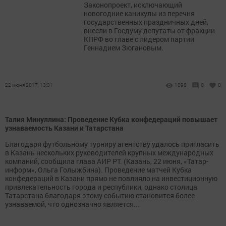
Законопроект, исключающий
новогодние каникулы из перечня
государственных праздничных дней,
внесли в Госдуму депутаты от фракции
КПРФ во главе с лидером партии
Геннадием Зюгановым.
22 июня 2017, 13:31
1098
0
0
Талия Минуллина: Проведение Кубка конфедераций повышает
узнаваемость Казани и Татарстана
Благодаря футбольному турниру агентству удалось пригласить
в Казань нескольких руководителей крупных международных
компаний, сообщила глава АИР РТ. (Казань, 22 июня, «Татар-
информ», Ольга Голыжбина). Проведение матчей Кубка
конфедераций в Казани прямо не повлияло на инвестиционную
привлекательность города и республики, однако столица
Татарстана благодаря этому событию становится более
узнаваемой, что однозначно является...