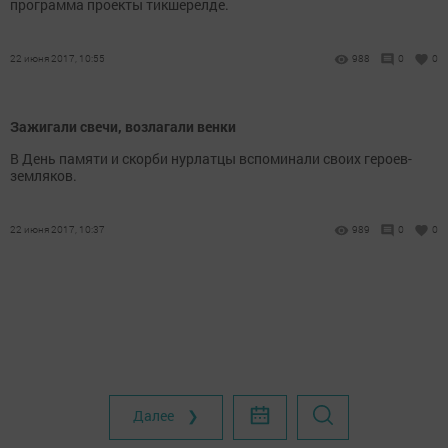
программа проекты тикшерелде.
22 июня 2017, 10:55
988
0
0
Зажигали свечи, возлагали венки
В День памяти и скорби нурлатцы вспоминали своих героев-
земляков.
22 июня 2017, 10:37
989
0
0
Далее ❯