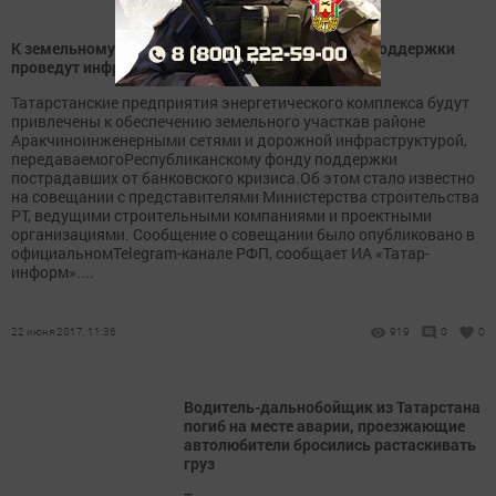
К земельному участку Республиканского фонда поддержки
проведут инфраструктуру
Татарстанские предприятия энергетического комплекса будут
привлечены к обеспечению земельного участкав районе
Аракчиноинженерными сетями и дорожной инфраструктурой,
передаваемогоРеспубликанскому фонду поддержки
пострадавших от банковского кризиса.Об этом стало известно
на совещании с представителями Министерства строительства
РТ, ведущими строительными компаниями и проектными
организациями. Сообщение о совещании было опубликовано в
официальномTelegram-канале РФП, сообщает ИА «Татар-
информ»....
22 июня 2017, 11:36
919
0
0
Водитель-дальнобойщик из Татарстана
погиб на месте аварии, проезжающие
автолюбители бросились растаскивать
груз