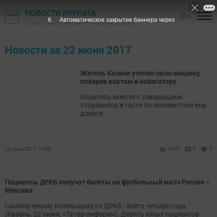
НОВОСТИ НУРЛАТА
16+
5
Автоматическое закрытие баннера через
Газета "Дружба", Нурлат ТВ - Нурлатский район
Новости за 22 июня 2017
Житель Казани утопил свою машину,
поверив картам и навигатору
Водитель вместе с товарищами
отправился в гости по неизвестной ему
дороге.
22 июня 2017, 13:58
1345
0
0
Пациенты ДРКБ получат билеты на футбольный матч Россия –
Мексика
Самому юному болельщику из ДРКБ - всего четыре года.
(Казань, 22 июня, «Татар-информ»). Девять юных пациентов