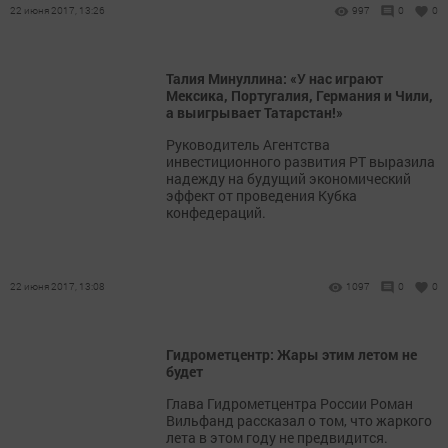
22 июня 2017, 13:26
997
0
0
Талия Минуллина: «У нас играют
Мексика, Португалия, Германия и Чили,
а выигрывает Татарстан!»
Руководитель Агентства
инвестиционного развития РТ выразила
надежду на будущий экономический
эффект от проведения Кубка
конфедераций.
22 июня 2017, 13:08
1097
0
0
Гидрометцентр: Жары этим летом не
будет
Глава Гидрометцентра России Роман
Вильфанд рассказал о том, что жаркого
лета в этом году не предвидится.