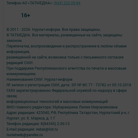
Телефон АО «ТАТМЕДИА»:
(843) 222 09 84
16+
© 2011 - 2026. Нурлат-⁠информ. Все права защищены.
© ТАТМЕДИА. Все материалы, размещенные на сайте, защищены
законом.
Перепечатка, воспроизведение и распространение в любом объеме
информации,
размещенной на сайте, возможна только с письменного согласия
редакций СМИ.
При поддержке Республиканского агентства по печати и массовым
коммуникациям.
Наименование СМИ: Нурлат-⁠информ
№ записи о регистрации СМИ, дата: ЭЛ № ФС 77 -⁠ 73782 от 05.10.2018
СМИ зарегистрированно Федеральной службой по надзору в сфере
связи,
информационных технологий и массовых коммуникаций
ФИО главного редактора: Мубаракшина Лилия Мирзазяновна
Адрес редакции: 423040, РФ, Республика Татарстан, Нурлатский р-н, г.
Нурлат, ул. К. Маркса, д. 1 Г
Телефон редакции: 8(84345) 2-36-13
E-mail редакции: redak@list.ru
nurlatweb@yandex.ru