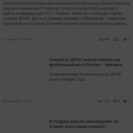
Детской республиканской клинической больницы Министерства
здравоохранения РТ получат билеты на футбольный матч
Кубка конфедераций-2017 Россия - Мексика, сообщает пресс-
служба ДРКБ. Дети со своими мамами, бабушками, старшими
братьями и сестрами 23 июня получат паспорта болельщиков...
22 июня 2017, 13:49
889
0
0
Пациенты ДРКБ получат билеты на
футбольный матч Россия – Мексика
Самому юному болельщику из ДРКБ -
всего четыре года.
22 июня 2017, 13:46
1020
0
0
В Госдуму внесли законопроект об
отмене новогодних каникул