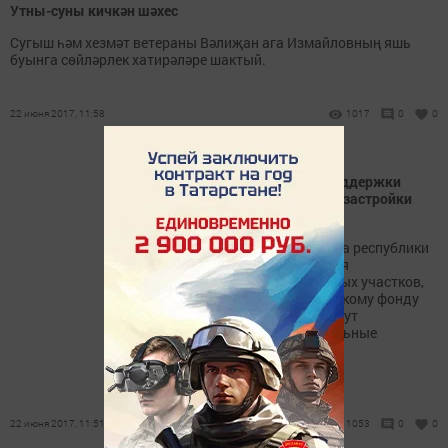
Утны-суны кичкән шәхес
Сугыш һәм хезмәт ветераны Вәлиҗан ага Измайловның яшь
буынга сөйләрлек хатирәләре шактый.
22 июня 2017, 11:58
1017
0
0
Республиканский фонд поддержки
начал разработку модели застройки
участка в Аракчино
По решению правительства республики
Татарстан для обеспечения
инфраструктурой земельных участков,
переданных Республиканскому фонду
поддержки (РФП), привлекут
энергетические и строительные
предприятия.
22 июня 2017, 11:51
1053
0
0