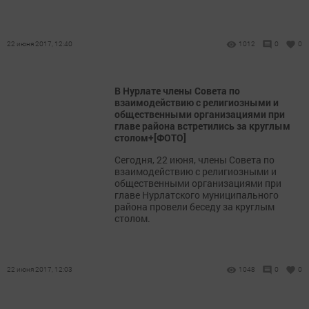
22 июня 2017, 12:40
1012
0
0
В Нурлате члены Совета по
взаимодействию с религиозными и
общественными организациями при
главе района встретились за круглым
столом+[ФОТО]
Сегодня, 22 июня, члены Совета по
взаимодействию с религиозными и
общественными организациями при
главе Нурлатского муниципального
района провели беседу за круглым
столом.
22 июня 2017, 12:03
1048
0
0