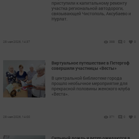
приступили к капитальному ремонту
участка региональной автодороги,
связывающей Чистополь, Аксубаево и
Нурлат.
28 мая 2026, 14:37
388
0
0
Виртуальное путешествие в Петергоф
совершили участницы «Весты»
В центральной библиотеке города
прошло необычное мероприятие для
прекрасной половины женского клуба
«Веста».
28 мая 2026, 14:00
371
0
0
Сильный дождь и ветер ожидаются в