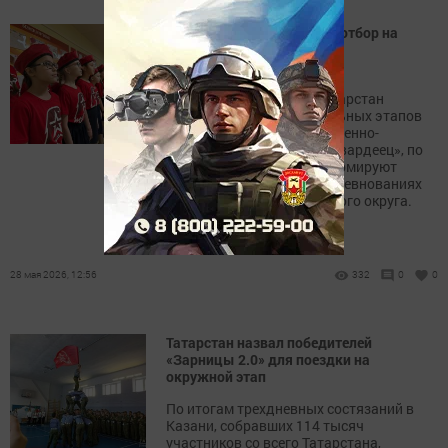
В Татарстане завершился отбор на
сборы «Гвардеец» для
старшеклассников
В районах Республики Татарстан
подвели итоги муниципальных этапов
окружных юнармейских военно-
патриотических сборов «Гвардеец», по
результатам которых сформируют
команду для участия в соревнованиях
Приволжского федерального округа.
28 мая 2026, 12:56
332
0
0
Татарстан назвал победителей
«Зарницы 2.0» для поездки на
окружной этап
По итогам трехдневных состязаний в
Казани, собравших 114 тысяч
участников со всего Татарстана,