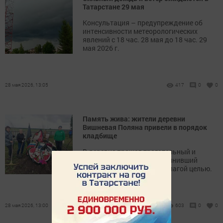
Татарстане 29 мая
Консультация – предупреждение об
интенсивности метеорологических
явлений с 18 час. 28 мая до 18 час. 29
мая 2026 г.
28 мая 2026, 13:05
417
0
0
Память жива: жители деревни
Вишневая Поляна привели в порядок
кладбище
В деревне прошел трогательный и
важный субботник, объединивший
местных жителей общей благой целью.
28 мая 2026, 13:00
603
0
0