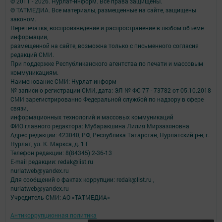
© 2011 - 2026. Нурлат-⁠информ. Все права защищены.
© ТАТМЕДИА. Все материалы, размещенные на сайте, защищены
законом.
Перепечатка, воспроизведение и распространение в любом объеме
информации,
размещенной на сайте, возможна только с письменного согласия
редакций СМИ.
При поддержке Республиканского агентства по печати и массовым
коммуникациям.
Наименование СМИ: Нурлат-⁠информ
№ записи о регистрации СМИ, дата: ЭЛ № ФС 77 -⁠ 73782 от 05.10.2018
СМИ зарегистрированно Федеральной службой по надзору в сфере
связи,
информационных технологий и массовых коммуникаций
ФИО главного редактора: Мубаракшина Лилия Мирзазяновна
Адрес редакции: 423040, РФ, Республика Татарстан, Нурлатский р-н, г.
Нурлат, ул. К. Маркса, д. 1 Г
Телефон редакции: 8(84345) 2-36-13
E-mail редакции: redak@list.ru
nurlatweb@yandex.ru
Для сообщений о фактах коррупции: redak@list.ru ,
nurlatweb@yandex.ru
Учредитель СМИ: АО «ТАТМЕДИА»
Антикоррупционная политика