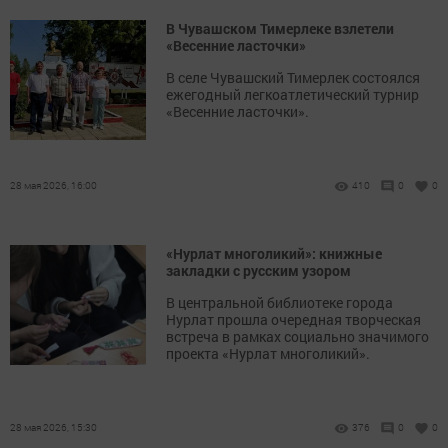
В Чувашском Тимерлеке взлетели
«Весенние ласточки»
В селе Чувашский Тимерлек состоялся
ежегодный легкоатлетический турнир
«Весенние ласточки».
28 мая 2026, 16:00
410
0
0
«Нурлат многоликий»: книжные
закладки с русским узором
В центральной библиотеке города
Нурлат прошла очередная творческая
встреча в рамках социально значимого
проекта «Нурлат многоликий».
28 мая 2026, 15:30
376
0
0