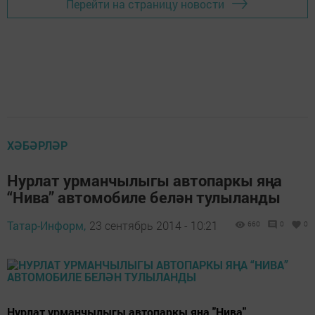
Перейти на страницу новости
ХӘБӘРЛӘР
Нурлат урманчылыгы автопаркы яңа
“Нива” автомобиле белән тулыланды
Татар-Информ,
23 сентябрь 2014 - 10:21
660
0
0
Нурлат урманчылыгы автопаркы яңа "Нива"