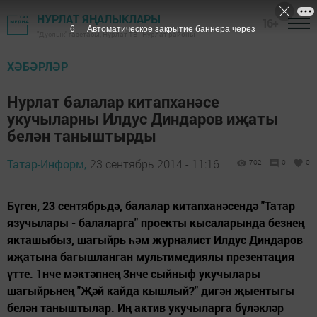
НУРЛАТ ЯҢАЛЫКЛАРЫ
16+
5
Автоматическое закрытие баннера через
"Дуслык" газетасы, Нурлат ТВ - Нурлат районы
ХӘБӘРЛӘР
Нурлат балалар китапханәсе
укучыларны Илдус Диндаров иҗаты
белән таныштырды
Татар-Информ,
23 сентябрь 2014 - 11:16
702
0
0
Бүген, 23 сентябрьдә, балалар китапханәсендә "Татар
язучылары - балаларга" проекты кысаларында безнең
якташыбыз, шагыйрь һәм журналист Илдус Диндаров
иҗатына багышланган мультимедиялы презентация
үтте. 1нче мәктәпнең 3нче сыйныф укучылары
шагыйрьнең "Җәй кайда кышлый?" дигән җыентыгы
белән таныштылар. Иң актив укучыларга бүләкләр