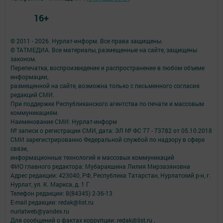
16+
© 2011 - 2026. Нурлат-⁠информ. Все права защищены.
© ТАТМЕДИА. Все материалы, размещенные на сайте, защищены
законом.
Перепечатка, воспроизведение и распространение в любом объеме
информации,
размещенной на сайте, возможна только с письменного согласия
редакций СМИ.
При поддержке Республиканского агентства по печати и массовым
коммуникациям.
Наименование СМИ: Нурлат-⁠информ
№ записи о регистрации СМИ, дата: ЭЛ № ФС 77 -⁠ 73782 от 05.10.2018
СМИ зарегистрированно Федеральной службой по надзору в сфере
связи,
информационных технологий и массовых коммуникаций
ФИО главного редактора: Мубаракшина Лилия Мирзазяновна
Адрес редакции: 423040, РФ, Республика Татарстан, Нурлатский р-н, г.
Нурлат, ул. К. Маркса, д. 1 Г
Телефон редакции: 8(84345) 2-36-13
E-mail редакции: redak@list.ru
nurlatweb@yandex.ru
Для сообщений о фактах коррупции: redak@list.ru ,