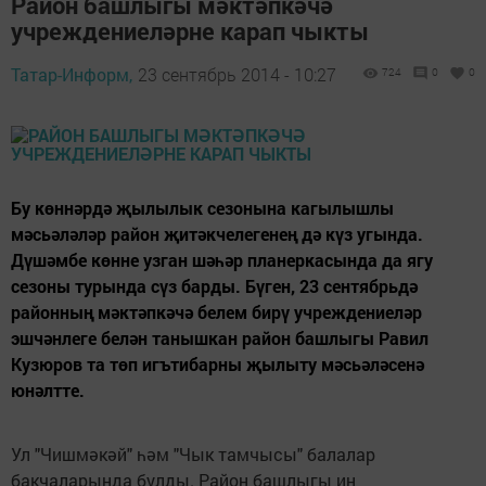
Район башлыгы мәктәпкәчә
учреждениеләрне карап чыкты
Татар-Информ,
23 сентябрь 2014 - 10:27
724
0
0
Бу көннәрдә җылылык сезонына кагылышлы
мәсьәләләр район җитәкчелегенең дә күз угында.
Дүшәмбе көнне узган шәһәр планеркасында да ягу
сезоны турында сүз барды. Бүген, 23 сентябрьдә
районның мәктәпкәчә белем бирү учреждениеләр
эшчәнлеге белән танышкан район башлыгы Равил
Кузюров та төп игътибарны җылыту мәсьәләсенә
юнәлтте.
Ул "Чишмәкәй" һәм "Чык тамчысы" балалар
бакчаларында булды. Район башлыгы иң