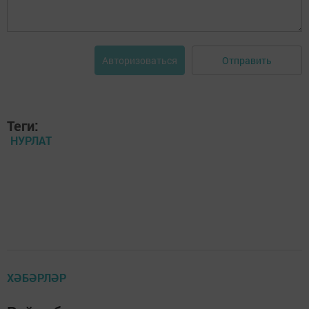
Отправить
Авторизоваться
Теги:
НУРЛАТ
ХӘБӘРЛӘР