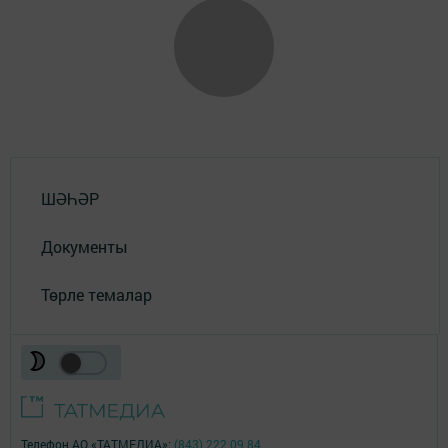
ШӘҺӘР
Документы
Төрле темалар
Телефон АО «ТАТМЕДИА»:
(843) 222 09 84