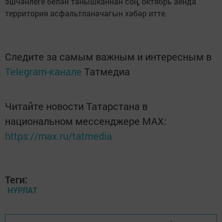
эшчәнлеге белән танышканнан соң, октябрь аенда
территория асфальтланачагын хәбәр итте.
Следите за самым важным и интересным в
Telegram-канале
Татмедиа
Читайте новости Татарстана в
национальном мессенджере MАХ:
https://max.ru/tatmedia
Теги:
НУРЛАТ