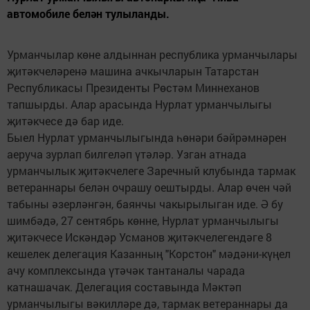
автомобиле белән тулыланды.
Урманчылар көне алдыннан республика урманчылары
җитәкчеләренә машина ачкычларын Татарстан
Республикасы Президенты Рөстәм Миннеханов
тапшырды. Алар арасында Нурлат урманчылыгы
җитәкчесе дә бар иде.
Быел Нурлат урманчылыгында һөнәри бәйрәмнәрен
аеруча зурлап билгеләп үтәләр. Узган атнада
урманчылык җитәкчелеге Заречный клубында тармак
ветераннары белән очрашу оештырды. Алар өчен чәй
табыны әзерләнгән, баянчы чакырылыган иде. Ә бу
шимбәдә, 27 сентябрь көнне, Нурлат урманчылыгы
җитәкчесе Искәндәр Усманов җитәкчелегендәге 8
кешелек делегация Казанның "Корстон" мәдәни-күңел
ачу комплексында үтәчәк тантаналы чарада
катнашачак. Делегация составында Мәктәп
урманчылыгы вәкилләре дә, тармак ветераннары да