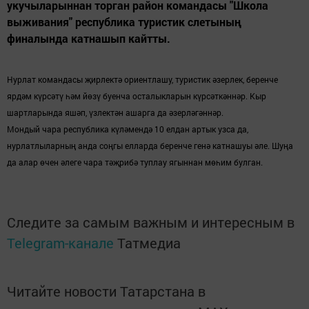
укучыларыннан торган район командасы "Школа
выживания" республика туристик слетының
финалында катнашып кайтты.
Нурлат командасы җирлектә ориентлашу, туристик әзерлек, беренче
ярдәм күрсәтү һәм йөзү буенча осталыкларын күрсәткәннәр. Кыр
шартларында яшәп, үзлектән ашарга да әзерләгәннәр.
Мондый чара республика күләмендә 10 елдан артык узса да,
нурлатлыларның анда соңгы елларда беренче генә катнашуы әле. Шуңа
да алар өчен әлеге чара тәҗрибә туплау ягыннан мөһим булган.
Следите за самым важным и интересным в
Telegram-канале
Татмедиа
Читайте новости Татарстана в