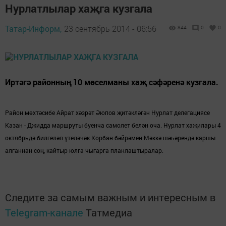
Нурлатлылар хаҗга кузгала
Татар-Информ,
23 сентябрь 2014 - 06:56
844
0
0
Иртәгә районның 10 мөселманы хаҗ сәфәренә кузгала.
Район мөхтәсибе Айрат хәзрәт Әюпов җитәкләгән Нурлат делегациясе
Казан - Джидда маршруты буенча самолет белән оча. Нурлат хаҗилары 4
октябрьдә билгеләп үтеләчәк Корбан бәйрәмен Мәккә шәһәрендә каршы
алганнан соң, кайтыр юлга чыгарга планлаштыралар.
Следите за самым важным и интересным в
Telegram-канале
Татмедиа