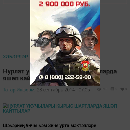
ХӘБӘРЛӘР
Нурлат укучылары кырыс шартларда
яшәп кайттылар
Татар-Информ,
23 сентябрь 2014 - 07:05
783
0
0
Шәһәрнең 9нчы һәм 3нче урта мәктәпләре