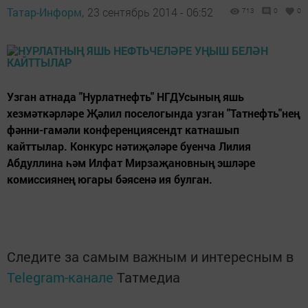
Татар-Информ,
23 сентябрь 2014 - 06:52
713
0
0
Узган атнада "Нурлатнефть" НГДУсының яшь
хезмәткәрләре Җәлил поселогында узган "Татнефть"нең
фәнни-гамәли конференциясендт катнашып
кайттылар. Конкурс нәтиҗәләре буенча Лилия
Абдуллина һәм Илфат Мирзаҗановның эшләре
комиссиянең югары бәясенә ия булган.
Следите за самым важным и интересным в
Telegram-канале
Татмедиа