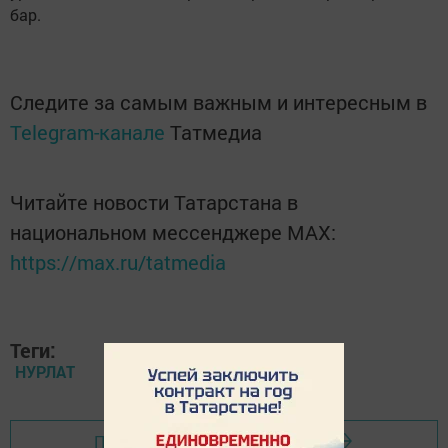
бар.
Следите за самым важным и интересным в
Telegram-канале
Татмедиа
Читайте новости Татарстана в
национальном мессенджере MАХ:
https://max.ru/tatmedia
Теги:
НУРЛАТ
Перейти на страницу новости