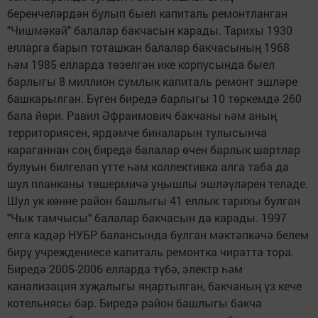
беренчеләрдән булып быел капиталь ремонтланган
"Чишмәкәй" балалар бакчасын карады. Тарихы 1930
елларга барып тоташкан балалар бакчасының 1968
һәм 1985 елларда төзелгән ике корпусында быел
барлыгы 8 миллион сумлык капиталь ремонт эшләре
башкарылган. Бүген биредә барлыгы 10 төркемдә 260
бала йөри. Равил Әфраимович бакчаны һәм аның
территориясен, ярдәмче биналарын тулысынча
караганнан соң биредә балалар өчен барлык шартлар
булуын билгеләп үтте һәм коллективка алга таба да
шул планканы төшермичә уңышлы эшләүләрен теләде.
Шул ук көнне район башлыгы 41 еллык тарихы булган
"Чык тамчысы" балалар бакчасын да карады. 1997
елга кадәр НУБР балансында булган мәктәпкәчә белем
бирү учреждениесе капиталь ремонтка чиратта тора.
Биредә 2005-2006 елларда түбә, электр һәм
канализация хуҗалыгы яңартылган, бакчаның үз кече
котельнясы бар. Биредә район башлыгы бакча