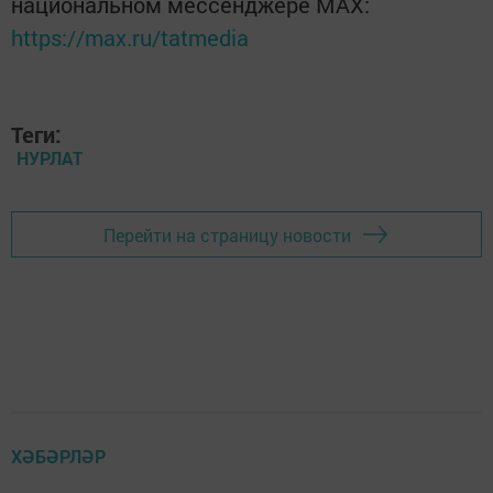
национальном мессенджере MАХ:
https://max.ru/tatmedia
Теги:
НУРЛАТ
Перейти на страницу новости
ХӘБӘРЛӘР