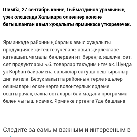
Шимбә, 27 сентябрь көнне, Гыйматдинов урамының
үзәк өлешендә Халыкара өлкәннәр көненә
багышланган авыл хуҗалыгы ярминкәсе үткәреләчәк.
Ярминкәдә районның барлык авыл хуҗалыгы
продукциясе җитештерүчеләре, авыл җирлекләре
катнашып, чамалы бәяләрдән ит, бәрәңге, яшелчә, сөт,
сөт продуктлары һ.б. товарлар тәкъдим итәчәк. Шунда
ук Корбан бәйрәменә сарыклар сату да оештырылыр
дип көтелә. Берүк вакытта районның төрле яшьләр
оешмалары өлкәннәргә волонтерлык ярдәме
оештырачак, сәхнә осталары бай мәдәни программа
белән чыгыш ясачак. Ярминкә иртәнге 7дә башлана.
Следите за самым важным и интересным в