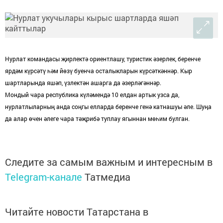
Нурлат командасы җирлектә ориентлашу, туристик әзерлек, беренче
ярдәм күрсәтү һәм йөзү буенча осталыкларын күрсәткәннәр. Кыр
шартларында яшәп, үзлектән ашарга да әзерләгәннәр.
Мондый чара республика күләмендә 10 елдан артык узса да,
нурлатлыларның анда соңгы елларда беренче генә катнашуы әле. Шуңа
да алар өчен әлеге чара тәҗрибә туплау ягыннан мөһим булган.
Следите за самым важным и интересным в
Telegram-канале
Татмедиа
Читайте новости Татарстана в