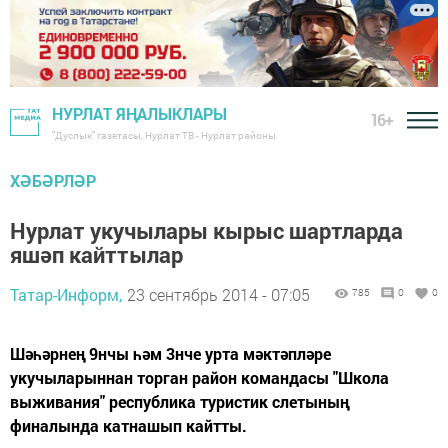
НУРЛАТ ЯҢАЛЫКЛАРЫ
16+
"Дуслык" газетасы, Нурлат ТВ - Нурлат районы
ХӘБӘРЛӘР
Нурлат укучылары кырыс шартларда
яшәп кайттылар
Татар-Информ,
23 сентябрь 2014 - 07:05
785
0
0
Шәһәрнең 9нчы һәм 3нче урта мәктәпләре
укучыларыннан торган район командасы "Школа
выживания" республика туристик слетының
финалында катнашып кайтты.