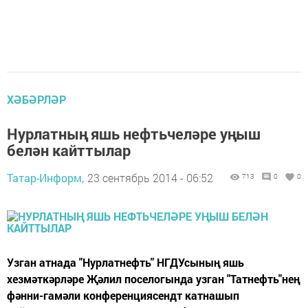
ХӘБӘРЛӘР
Нурлатның яшь нефтьчеләре уңыш
белән кайттылар
Татар-Информ,
23 сентябрь 2014 - 06:52
713
0
0
Узган атнада "Нурлатнефть" НГДУсының яшь
хезмәткәрләре Җәлил поселогында узган "Татнефть"нең
фәнни-гамәли конференциясендт катнашып