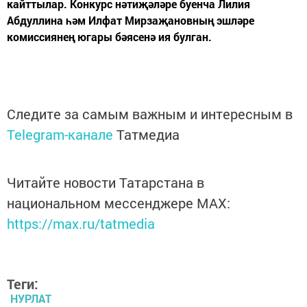
кайттылар. Конкурс нәтиҗәләре буенча Лилия
Абдуллина һәм Илфат Мирзаҗановның эшләре
комиссиянең югары бәясенә ия булган.
Следите за самым важным и интересным в
Telegram-канале
Татмедиа
Читайте новости Татарстана в
национальном мессенджере MАХ:
https://max.ru/tatmedia
Теги:
НУРЛАТ