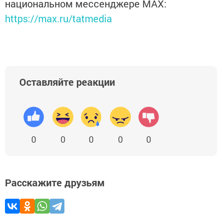
национальном мессенджере MАХ:
https://max.ru/tatmedia
Оставляйте реакции
0
0
0
0
0
Расскажите друзьям