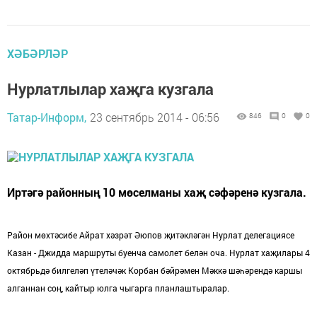
ХӘБӘРЛӘР
Нурлатлылар хаҗга кузгала
Татар-Информ,
23 сентябрь 2014 - 06:56
846
0
0
Иртәгә районның 10 мөселманы хаҗ сәфәренә кузгала.
Район мөхтәсибе Айрат хәзрәт Әюпов җитәкләгән Нурлат делегациясе
Казан - Джидда маршруты буенча самолет белән оча. Нурлат хаҗилары 4
октябрьдә билгеләп үтеләчәк Корбан бәйрәмен Мәккә шәһәрендә каршы
алганнан соң, кайтыр юлга чыгарга планлаштыралар.