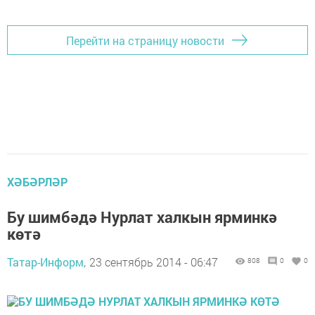
Перейти на страницу новости
ХӘБӘРЛӘР
Бу шимбәдә Нурлат халкын ярминкә
көтә
Татар-Информ,
23 сентябрь 2014 - 06:47
808
0
0