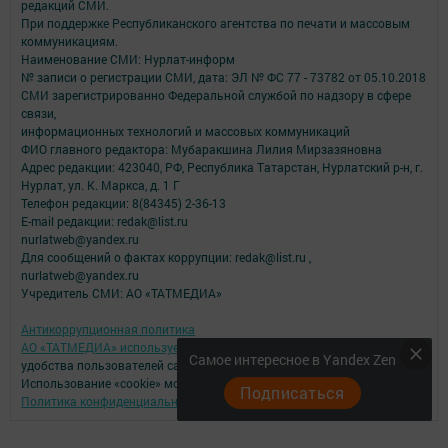
редакций СМИ.
При поддержке Республиканского агентства по печати и массовым
коммуникациям.
Наименование СМИ: Нурлат-⁠информ
№ записи о регистрации СМИ, дата: ЭЛ № ФС 77 -⁠ 73782 от 05.10.2018
СМИ зарегистрированно Федеральной службой по надзору в сфере
связи,
информационных технологий и массовых коммуникаций
ФИО главного редактора: Мубаракшина Лилия Мирзазяновна
Адрес редакции: 423040, РФ, Республика Татарстан, Нурлатский р-н, г.
Нурлат, ул. К. Маркса, д. 1 Г
Телефон редакции: 8(84345) 2-36-13
E-mail редакции: redak@list.ru
nurlatweb@yandex.ru
Для сообщений о фактах коррупции: redak@list.ru ,
nurlatweb@yandex.ru
Учредитель СМИ: АО «ТАТМЕДИА»
Антикоррупционная политика
АО «ТАТМЕДИА» использует «cookie»
для персонализации сервисов и
Самое интересное в Yandex Zen
удобства пользователей сайтом.
Использование «cookie» можно отменить в настройках браузера.
Подписаться
Политика конфиденциальности