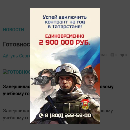
НОВОСТИ
Готовность школы №3 – 100%
Айгуль Сергеева,
9 августа 2019 - 16:52
1583
0
0
Завершилась приемка Нурлатских школ к новому
учебному году.
Завершилась приемка Нурлатских школ к новому
учебному году.