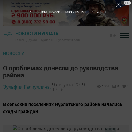
6
Автоматическое закрытие баннера через
НОВОСТИ НУРЛАТА
16+
Газета "Дружба", Нурлат ТВ - Нурлатский район
НОВОСТИ
О проблемах донесли до руководства
района
9 августа 2019 -
Зульфия Галиуллина,
1004
0
1
17:15
В сельских поселениях Нурлатского района начались
сходы граждан.