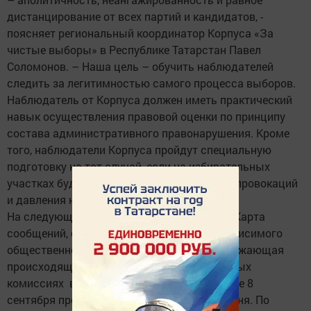
дистанцирование от всех партий и кандидатов, -
поясняет региональный координатор Корпуса «За
чистые выборы» в Республике Татарстан Павел
Соломонов. – Наша цель – обучить наблюдателей
следить за легитимностью самого процесса выборов.
Наблюдатель от Корпуса должен иметь практический
навык осуществления правовой оценки по принципу
состава административного правонарушения. Кроме
того, наблюдатели Корпуса пройдут специальную
подготовку на тот случай, если на избирательных
участках будут предприниматься попытки провокаций
и давления на них.
На следующей неделе будет презентована Карта
сообщений, созданная на платформе Независимого
общественного мониторинга НОМ24, и отражающая
происходящее на участках и в избирательных
комиссиях во всех российских регионах, где 8
сентября пройдут выборы различного уровня. По