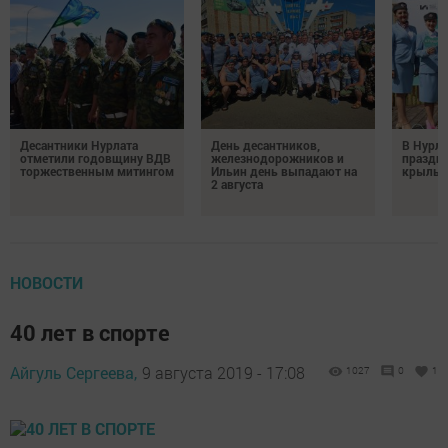
Десантники Нурлата
День десантников,
В Нурла
отметили годовщину ВДВ
железнодорожников и
праздни
торжественным митингом
Ильин день выпадают на
крылья
2 августа
НОВОСТИ
40 лет в спорте
Айгуль Сергеева,
9 августа 2019 - 17:08
1027
0
1