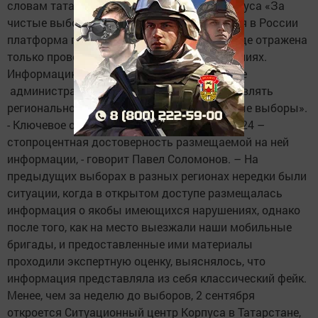
словам татарстанского координатора Корпуса «За
чистые выборы», сегодня это единственная в России
платформа по наблюдению за выборами, где отражена
только проверенная информация о нарушениях.
Информацию о происходящем в Татарстане
администраторам ресурса будет предоставлять
региональное отделение Корпуса «За чистые выборы».
- Ключевое отличие Карты сообщений НОМ24 –
стопроцентная достоверность размещаемой на ней
информации, - говорит Павел Соломонов. – На
предыдущих выборах в разных регионах нередки были
ситуации, когда в открытом доступе размещалась
информация о якобы имеющихся нарушениях, однако
после того, как на место выезжали наши мобильные
бригады, и предоставленные ими материалы
проходили экспертную оценку, выяснялось, что
информация представляла из себя классический фейк.
Менее, чем за неделю до выборов, 2 сентября
откроется Ситуационный центр Корпуса в Татарстане,