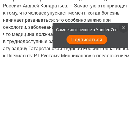
России» Андрей Кондратьев. – Зачастую это приводит
к тому, что человек упускает момент, когда болезнь
начинает развиваться: это особенно важно при
онкологии, заболеваниях кровообращения. Мы решили,
Самое интересное в Yandex Zen
что медицина должна сама выйти к населению – даже
Подписаться
в труднодоступные районы республики. Чтобы решить
эту задачу Татарстанская «Единая Россия» обратилась
к Президенту РТ Рустаму Минниханову с предложением
реализовать в республике проект «Мобильная
поликлиника». Я рад, что глава нашей республики с
готовностью откликнулся на предложение Фарида
Мухаметшина, и уже в начале года в рамках
национальных проектов «Здравоохранение» и
«Демография» было закуплено четыре мобильных
поликлинических комплекса.
Принцип работы «Мобильных поликлиник» прост.
Каждый из четырех комплексов приписан к одной из
крупнейших медицинских клиник – РКБ, Городской