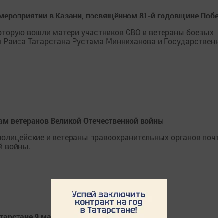
мероприятии в Казани, посвящённом 81-й годовщине Поб
 которую вошли матери участников СВО и ветераны боевых
м Раиса Татарстана Рустама Минниханова и Государствен
ам ветеранов Великой Отечественной войны
полицейские и ветераны правоохранительных органов поч
й войны.
тарстане 9 мая