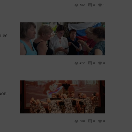
582
0
1
шее
422
0
0
ков-
680
0
0