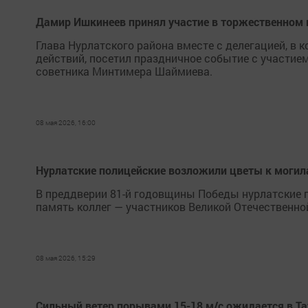
Дамир Ишкинеев принял участие в торжественном 
Глава Нурлатского района вместе с делегацией, в
действий, посетил праздничное событие с участие
советника Минтимера Шаймиева.
08 мая 2026, 16:00
Нурлатские полицейские возложили цветы к могил
В преддверии 81-й годовщины Победы нурлатские 
память коллег — участников Великой Отечественно
08 мая 2026, 15:29
Сильный ветер порывами 15-18 м/с ожидается в Та