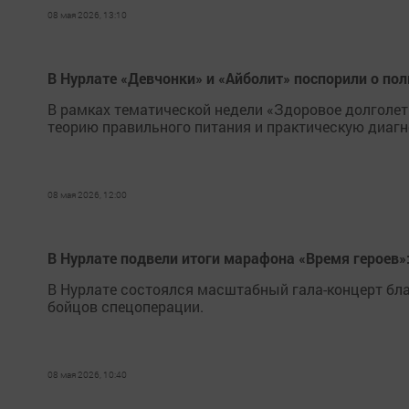
08 мая 2026, 13:10
В Нурлате «Девчонки» и «Айболит» поспорили о по
В рамках тематической недели «Здоровое долголе
теорию правильного питания и практическую диагн
08 мая 2026, 12:00
В Нурлате подвели итоги марафона «Время героев
В Нурлате состоялся масштабный гала-концерт бла
бойцов спецоперации.
08 мая 2026, 10:40