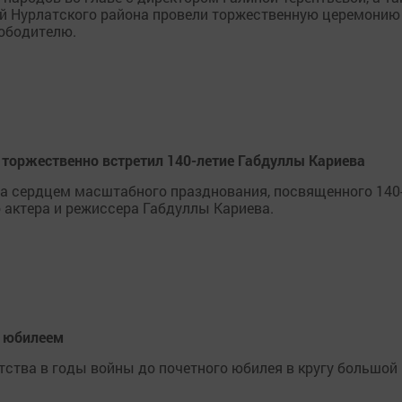
й Нурлатского района провели торжественную церемонию
вободителю.
т торжественно встретил 140-летие Габдуллы Кариева
ала сердцем масштабного празднования, посвященного 140
 актера и режиссера Габдуллы Кариева.
с юбилеем
етства в годы войны до почетного юбилея в кругу большой