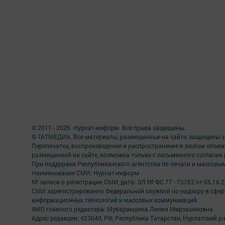
© 2011 - 2026. Нурлат-⁠информ. Все права защищены.
© ТАТМЕДИА. Все материалы, размещенные на сайте, защищены з
Перепечатка, воспроизведение и распространение в любом объе
размещенной на сайте, возможна только с письменного согласия
При поддержке Республиканского агентства по печати и массов
Наименование СМИ: Нурлат-⁠информ
№ записи о регистрации СМИ, дата: ЭЛ № ФС 77 -⁠ 73782 от 05.10.
СМИ зарегистрированно Федеральной службой по надзору в сфере
информационных технологий и массовых коммуникаций
ФИО главного редактора: Мубаракшина Лилия Мирзазяновна
Адрес редакции: 423040, РФ, Республика Татарстан, Нурлатский р-н, 