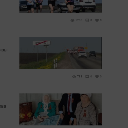
1203
0
0
ризы
783
0
0
ова