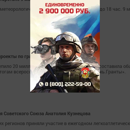
етеорологического явления с 18 час. 8 мая до 18 час. 9 
проекты по грантам Росмолодёжи
упило 20 миллионов рублей. Именно столько составила о
итогам всероссийских конкурсов «Росмолодежь.Гранты».
оя Советского Союза Анатолия Кузнецова
их регионов приняли участие в ежегодном легкоатлетичес