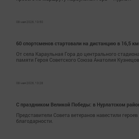
08 мая 2026, 13:50
60 спортсменов стартовали на дистанцию в 16,5 км
От села Караульная Гора до центрального стадиона
памяти Героя Советского Союза Анатолия Кузнецов
08 мая 2026, 13:28
С праздником Великой Победы: в Нурлатском райо
Представители Совета ветеранов навестили героев
благодарности.