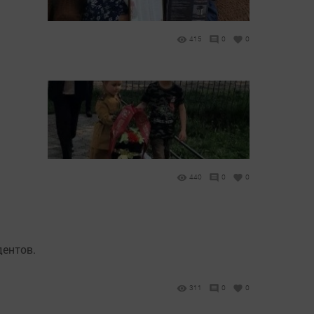
415
0
0
440
0
0
дентов.
311
0
0