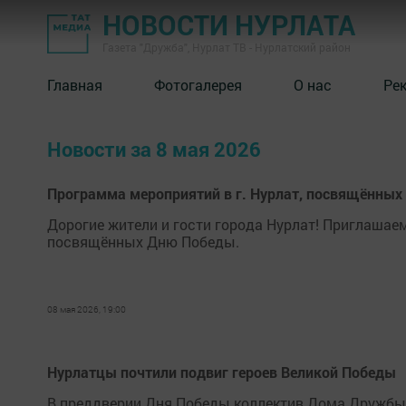
НОВОСТИ НУРЛАТА
Газета "Дружба", Нурлат ТВ - Нурлатский район
Главная
Фотогалерея
О нас
Ре
Новости за 8 мая 2026
Программа мероприятий в г. Нурлат, посвящённых
Дорогие жители и гости города Нурлат! Приглашае
посвящённых Дню Победы.
08 мая 2026, 19:00
Нурлатцы почтили подвиг героев Великой Победы
В преддверии Дня Победы коллектив Дома Дружбы н