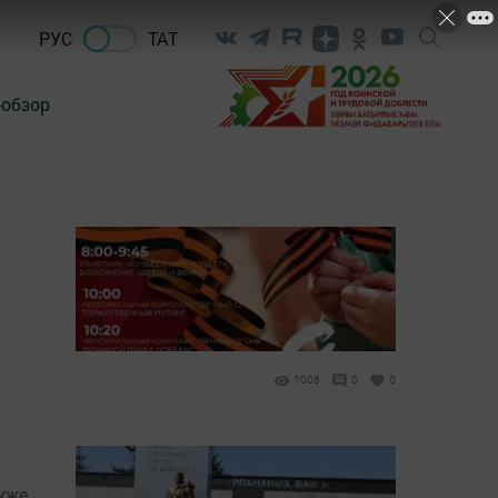
РУС
ТАТ
-обзор
1006
0
0
кже