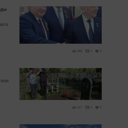
еды
ного
398
0
0
тили
431
0
0