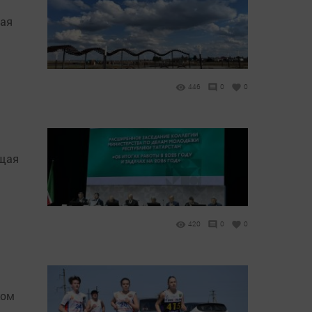
мая
446
0
0
бщая
420
0
0
ком