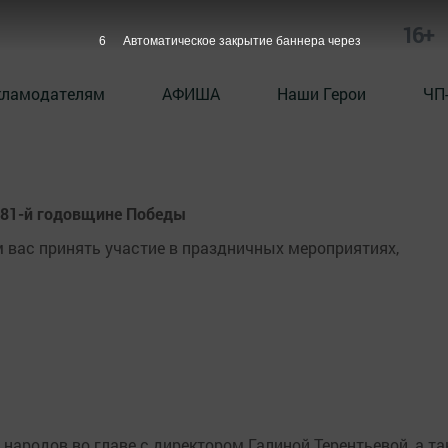
16+
5
Автоматическое закрытие баннера через
кламодателям
АФИША
Наши Герои
ЧП
 81-й годовщине Победы
м вас принять участие в праздничных мероприятиях,
ародов во главе с директором Галиной Терентьевой, а та