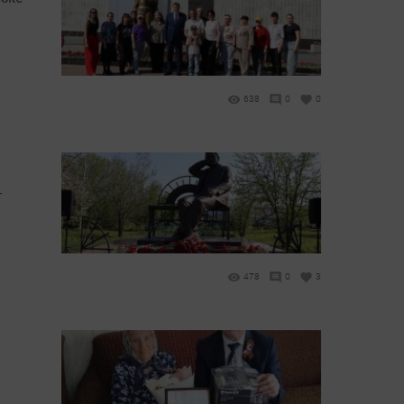
638
0
0
-
478
0
3