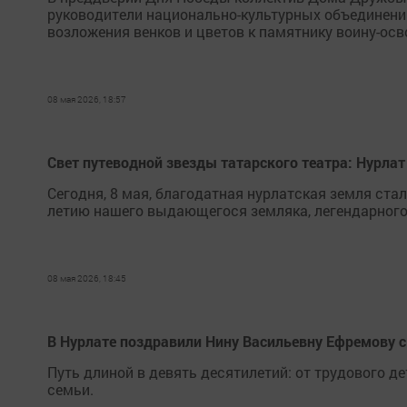
руководители национально-культурных объединени
возложения венков и цветов к памятнику воину-ос
08 мая 2026, 18:57
Свет путеводной звезды татарского театра: Нурла
Сегодня, 8 мая, благодатная нурлатская земля ст
летию нашего выдающегося земляка, легендарного
08 мая 2026, 18:45
В Нурлате поздравили Нину Васильевну Ефремову 
Путь длиной в девять десятилетий: от трудового д
семьи.