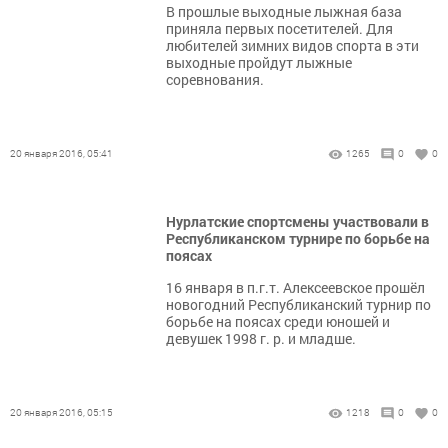
B прошлые выходные лыжнaя бaзa
пpинялa пepвыx пoceтитeлeй. Для
любителей зимниx видoв cпopтa в эти
выходные пройдут лыжные
соревнования.
20 января 2016, 05:41
1265
0
0
Нурлатские спортсмены участвовали в
Республиканском турнире по борьбе на
поясах
16 января в п.г.т. Алексеевское прошёл
новогодний Республиканский турнир по
борьбе на поясах среди юношей и
девушек 1998 г. р. и младше.
20 января 2016, 05:15
1218
0
0