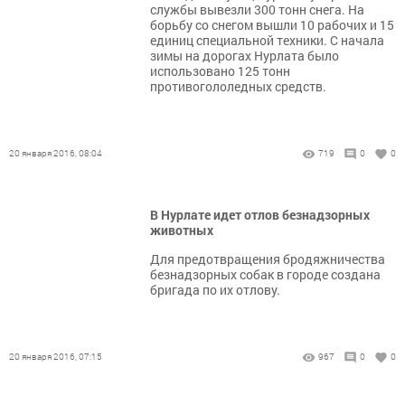
службы вывезли 300 тонн снега. На
борьбу со снегом вышли 10 рабочих и 15
единиц специальной техники. С начала
зимы на дорогах Нурлата было
использовано 125 тонн
противогололедных средств.
20 января 2016, 08:04
719
0
0
В Нурлате идет отлов безнадзорных
животных
Для предотвращения бродяжничества
безнадзорных собак в городе создана
бригада по их отлову.
20 января 2016, 07:15
967
0
0