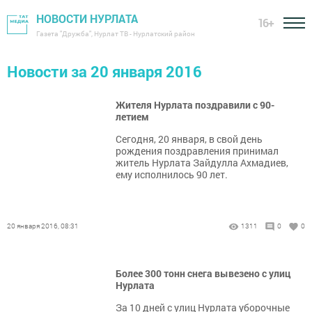
НОВОСТИ НУРЛАТА
16+
Газета "Дружба", Нурлат ТВ - Нурлатский район
Новости за 20 января 2016
Жителя Нурлата поздравили с 90-
летием
Сегодня, 20 января, в свой день
рождения поздравления принимал
житель Нурлата Зайдулла Ахмадиев,
ему исполнилось 90 лет.
20 января 2016, 08:31
1311
0
0
Более 300 тонн снега вывезено с улиц
Нурлата
За 10 дней с улиц Нурлата уборочные