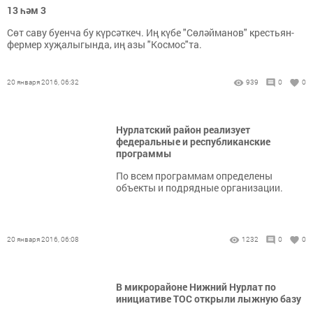
13 һәм 3
Сөт саву буенча бу күрсәткеч. Иң күбе "Сөләйманов" крестьян-
фермер хуҗалыгында, иң азы "Космос"та.
20 января 2016, 06:32
939
0
0
Нурлатский район реализует
федеральные и республиканские
программы
По всем программам определены
объекты и подрядные организации.
20 января 2016, 06:08
1232
0
0
В микрорайоне Нижний Нурлат по
инициативе ТОС открыли лыжную базу