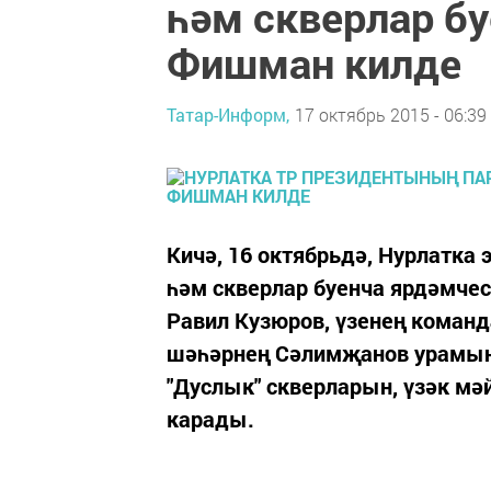
һәм скверлар б
Фишман килде
Татар-Информ,
17 октябрь 2015 - 06:39
Кичә, 16 октябрьдә, Нурлатка
һәм скверлар буенча ярдәмче
Равил Кузюров, үзенең коман
шәһәрнең Сәлимҗанов урамын
"Дуслык" скверларын, үзәк мә
карады.