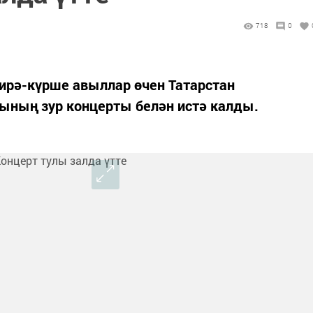
718
0
ирә-күрше авыллар өчен Татарстан
ының зур концерты белән истә калды.