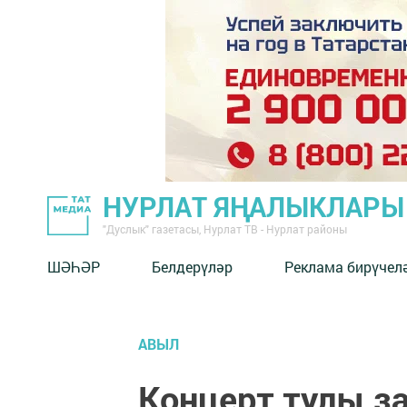
НУРЛАТ ЯҢАЛЫКЛАРЫ
"Дуслык" газетасы, Нурлат ТВ - Нурлат районы
ШӘҺӘР
Белдерүләр
Реклама бирүчел
АВЫЛ
Концерт тулы за