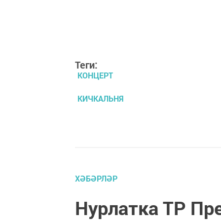
Теги:
КОНЦЕРТ
КИЧКАЛЬНЯ
ХӘБӘРЛӘР
Нурлатка ТР Пр