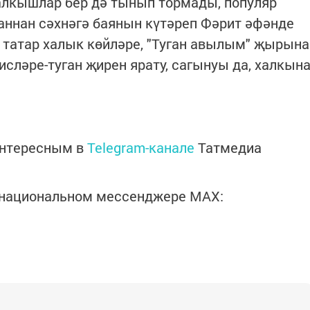
алкышлар бер дә тынып тормады, популяр
аннан сәхнәгә баянын күтәреп Фәрит әфәнде
 татар халык көйләре, "Туган авылым" җырына
сләре-туган җирен ярату, сагынуы да, халкын
интересным в
Telegram-канале
Татмедиа
в национальном мессенджере MАХ: