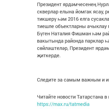
Президент ярдәмчесенең Нурл
скверлар елына йомгак ясау,
тикшерү һәм 2016 елга сусакл
тиешле объектларны ачыклау 
Бүген Наталия Фишман һәм ра
вакытында районда парклар һә
сөйләштеләр, Президент ярдә
җиткерде.
Следите за самым важным и 
Читайте новости Татарстана 
https://max.ru/tatmedia