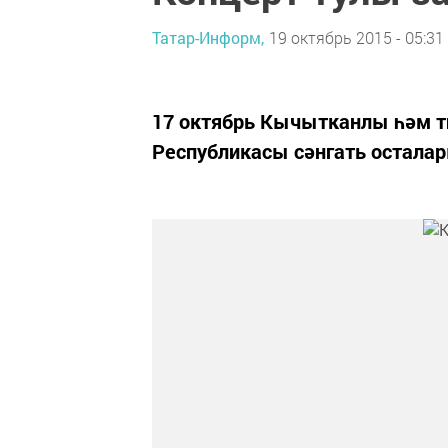
Татар-Информ,
19 октябрь 2015 - 05:31
17 октябрь Кычытканлы һәм т
Республикасы сәнгать осталар