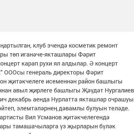
ңартылган, клуб эчендә косметик ремонт
ары төп иганәче-якташлары Фәрит
онцерт карап рухи ял алдылар. Ә концерт
к" ОООсы генераль директоры Фәрит
йон җитәкчелеге исеменнән район башлыгы
нан авыл җирлеге башлыгы Җәүдәт Нургалиев
ич декабрь аенда Нурлатта якташлар очрашуы
йтеп, элемтәләрнең дәвамлы булуын теләде.
 артисты Вил Усманов җитәкчелегендә
лары тамашачыларга үз җырларын бүләк