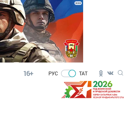
16+
РУС
ТАТ