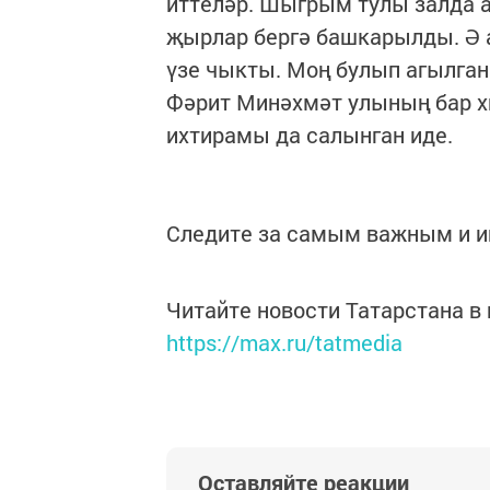
иттеләр. Шыгрым тулы залда 
җырлар бергә башкарылды. Ә 
үзе чыкты. Моң булып агылган
Фәрит Минәхмәт улының бар хи
ихтирамы да салынган иде.
Следите за самым важным и 
Читайте новости Татарстана 
https://max.ru/tatmedia
Оставляйте реакции