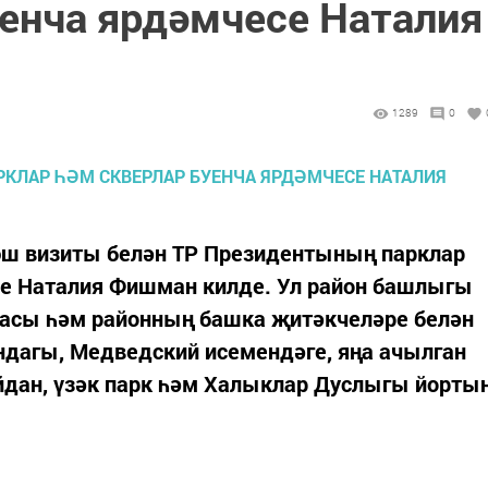
уенча ярдәмчесе Наталия
1289
0
 эш визиты белән ТР Президентының парклар
се Наталия Фишман килде. Ул район башлыгы
дасы һәм районның башка җитәкчеләре белән
дагы, Медведский исемендәге, яңа ачылган
йдан, үзәк парк һәм Халыклар Дуслыгы йорты