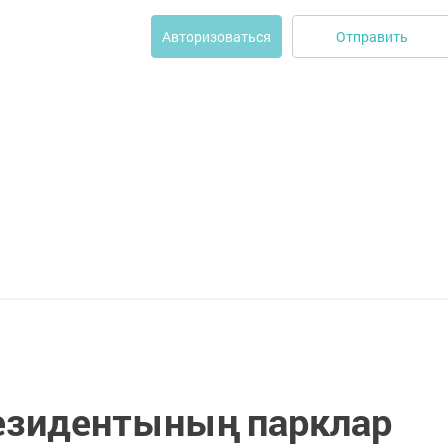
Отправить
Авторизоваться
езидентының парклар