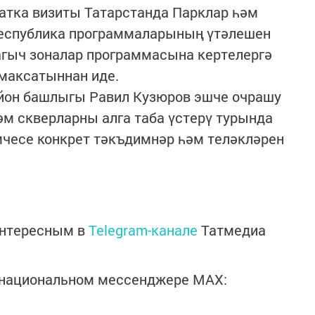
атка визиты Татарстанда Парклар һәм
 республика программаларының үтәлешен
агыч зоналар программасына кертелергә
максатыннан иде.
йон башлыгы Равил Кузюров эшче очрашу
м скверларны алга таба үстерү турында
мчесе конкрет тәкъдимнәр һәм теләкләрен
интересным в
Telegram-канале
Татмедиа
в национальном мессенджере MАХ: