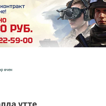
әр өчен
лда үтте