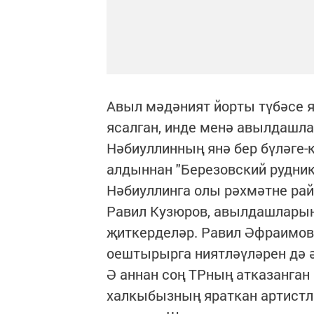
Авыл мәдәният йорты түбәсе я
ясалган, инде менә авылдашл
Нәбиуллинның янә бер бүләге-к
алдыннан "Березовский рудни
Нәбиуллинга олы рәхмәтне ра
Равил Кузюров, авылдашларын
җиткерделәр. Равил Әфраимов
оештырырга ниятләүләрен дә ә
Ә аннан соң ТРның атказанган
халкыбызның яраткан артист