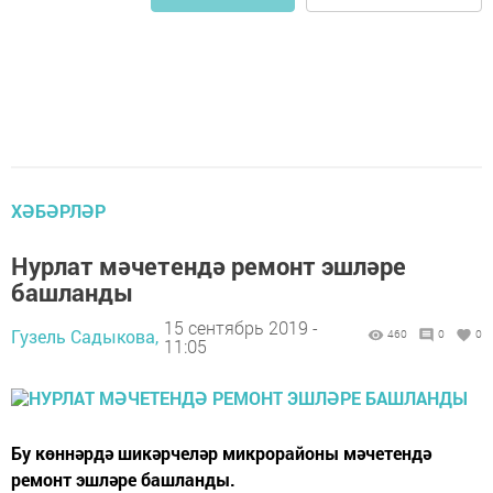
ХӘБӘРЛӘР
Нурлат мәчетендә ремонт эшләре
башланды
15 сентябрь 2019 -
Гузель Садыкова,
460
0
0
11:05
Бу көннәрдә шикәрчеләр микрорайоны мәчетендә
ремонт эшләре башланды.