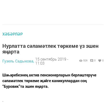
ХӘБӘРЛӘР
Нурлатта сәламәтлек төркеме үз эшен
яңарта
15 сентябрь 2019 -
Гузель Садыкова,
526
0
0
11:03
Шәһәребезнең актив пенсионерларын берләштерүче
сәламәтлек төркеме җәйге каникуллардан соң
“Буровик”та эшен яңарта.
.