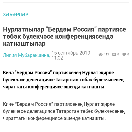
ХӘБӘРЛӘР
Нурлатлылар “Бердәм Россия” партиясе
төбәк бүлекчәсе конференциясендә
катнаштылар
15 сентябрь 2019 -
Лилия Мубаракшина,
433
0
0
11:02
Кичә “Бердәм Россия” партиясенең Нурлат җирле
бүлекчәсе делегациясе Татарстан төбәк бүлекчәсенең
чираттагы конференциясе эшендә катнашты.
Кичә “Бердәм Россия” партиясенең Нурлат җирле
бүлекчәсе делегациясе Татарстан төбәк бүлекчәсенең
чираттагы конференциясе эшендә катнашты.