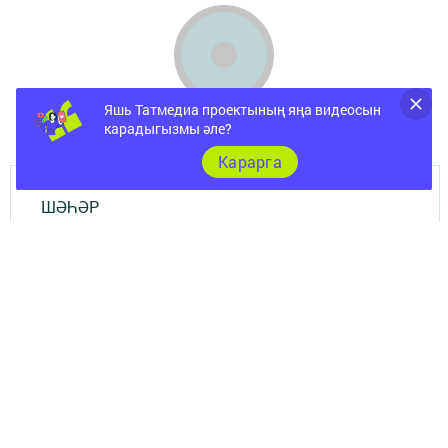
Яшь Татмедиа проектының яңа видеосын
карадыгызмы әле?
Карарга
ШӘҺӘР
Документы
Төрле темалар