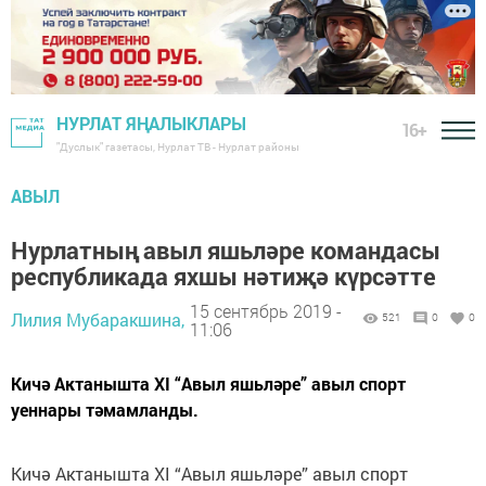
НУРЛАТ ЯҢАЛЫКЛАРЫ
16+
"Дуслык" газетасы, Нурлат ТВ - Нурлат районы
АВЫЛ
Нурлатның авыл яшьләре командасы
республикада яхшы нәтиҗә күрсәтте
15 сентябрь 2019 -
Лилия Мубаракшина,
521
0
0
11:06
Кичә Актанышта XI “Авыл яшьләре” авыл спорт
уеннары тәмамланды.
Кичә Актанышта XI “Авыл яшьләре” авыл спорт