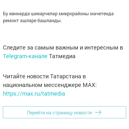
Бу көннәрдә шикәрчеләр микрорайоны мәчетендә
ремонт эшләре башланды.
Следите за самым важным и интересным в
Telegram-канале
Татмедиа
Читайте новости Татарстана в
национальном мессенджере MАХ:
https://max.ru/tatmedia
Перейти на страницу новости