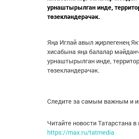
урнаштырылган инде, террито
төзекләндерәчәк.
Яңа Иглай авыл җирлегенең Я
хисабына яңа балалар мәйданч
урнаштырылган инде, террито
төзекләндерәчәк.
Следите за самым важным и 
Читайте новости Татарстана 
https://max.ru/tatmedia