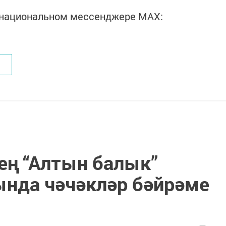
в национальном мессенджере MАХ:
ең “Алтын балык”
ында чәчәкләр бәйрәме