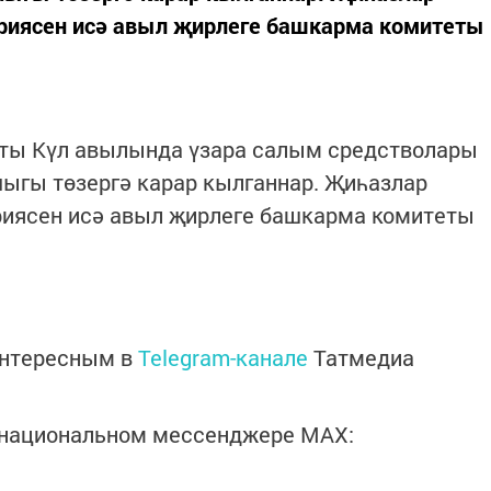
риясен исә авыл җирлеге башкарма комитеты
кты Күл авылында үзара салым средстволары
ыгы төзергә карар кылганнар. Җиһазлар
риясен исә авыл җирлеге башкарма комитеты
интересным в
Telegram-канале
Татмедиа
в национальном мессенджере MАХ: