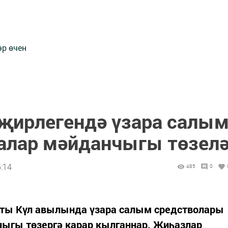
әр өчен
 җирлегендә үзара салы
алар мәйданчыгы төзел
:14
485
0
кты Күл авылында үзара салым средстволары
чыгы төзергә карар кылганнар. Җиһазлар