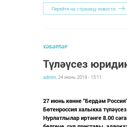
Перейти на страницу новости
ХӘБӘРЛӘР
Түләүсез юриди
admin,
24 июнь 2019 - 15:11
27 июнь көнне “Бердәм Россия
Бөтенроссия халыкка түләүсез
Нурлатлылар иртәнге 8.00 сәга
белгече, суд приставы, адвок