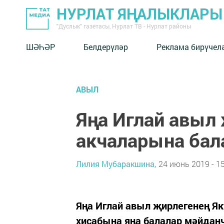
НУРЛАТ ЯҢАЛЫКЛАРЫ
"Дуслык" газетасы, Нурлат ТВ - Нурлат районы
ШӘҺӘР
Белдерүләр
Реклама бирүчел
АВЫЛ
Яңа Иглай авыл
акчаларына бал
Лилия Мубаракшина,
24 июнь 2019 - 15
Яңа Иглай авыл җирлегенең Я
хисабына яңа балалар мәйдан