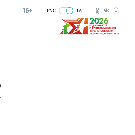
16+
РУС
ТАТ
м
ә
0