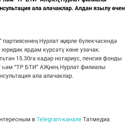
сультация ала алачаклар. Алдан язылу өчен
” партиясенең Нурлат җирле бүлекчәсендә
 юридик ярдәм күрсәтү көне узачак.
тьтән 15.30га кадәр нотариус, пенсия фонды
ат һәм “ТР БТИ” АҖнең Нурлат филиалы
сультация ала алачаклар.
интересным в
Telegram-канале
Татмедиа