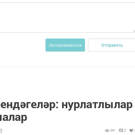
Отправить
Авторизоваться
ендәгеләр: нурлатлылар
малар
13
361
0