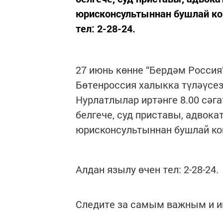
юрисконсультыннан бушлай кон
тел: 2-28-24.
27 июнь көнне “Бердәм Россия
Бөтенроссия халыкка түләүсез
Нурлатлылар иртәнге 8.00 сәга
белгече, суд приставы, адвок
юрисконсультыннан бушлай кон
Алдан язылу өчен тел: 2-28-24.
Следите за самым важным и 