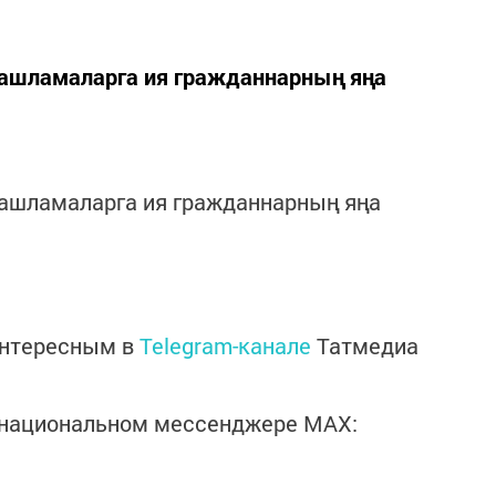
 ташламаларга ия гражданнарның яңа
ташламаларга ия гражданнарның яңа
интересным в
Telegram-канале
Татмедиа
в национальном мессенджере MАХ: