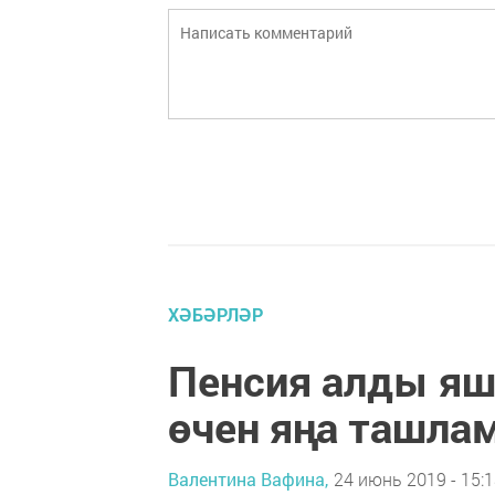
ХӘБӘРЛӘР
Пенсия алды яш
өчен яңа ташла
Валентина Вафина,
24 июнь 2019 - 15: