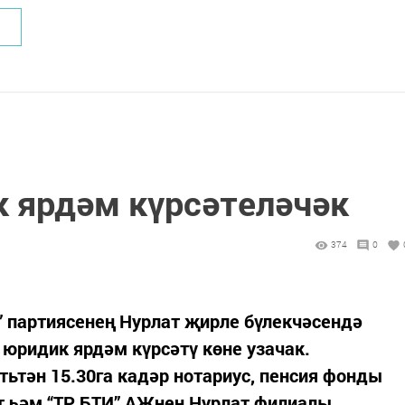
к ярдәм күрсәтеләчәк
374
0
” партиясенең Нурлат җирле бүлекчәсендә
 юридик ярдәм күрсәтү көне узачак.
тьтән 15.30га кадәр нотариус, пенсия фонды
ат һәм “ТР БТИ” АҖнең Нурлат филиалы