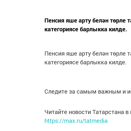
Пенсия яше арту белән төрле
категориясе барлыкка килде.
Пенсия яше арту белән төрле 
категориясе барлыкка килде.
Следите за самым важным и 
Читайте новости Татарстана 
https://max.ru/tatmedia