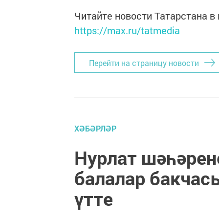
Читайте новости Татарстана 
https://max.ru/tatmedia
Перейти на страницу новости
ХӘБӘРЛӘР
Нурлат шәһәрен
балалар бакчас
үтте