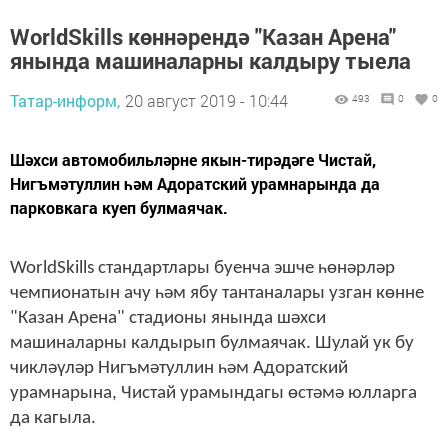
WorldSkills көннәрендә "Казан Арена"
янында машиналарны калдыру тыела
Татар-информ,
20 август 2019 - 10:44
493
0
0
Шәхси автомобильләрне якын-тирәдәге Чистай,
Нигъмәтуллин һәм Адоратский урамнарында да
парковкага куеп булмаячак.
WorldSkills стандартлары буенча эшче һөнәрләр
чемпионатын ачу һәм ябу тантаналары узган көнне
"Казан Арена" стадионы янында шәхси
машиналарны калдырып булмаячак. Шулай ук бу
чикләүләр Нигъмәтуллин һәм Адоратский
урамнарына, Чистай урамындагы өстәмә юлларга
да кагыла.