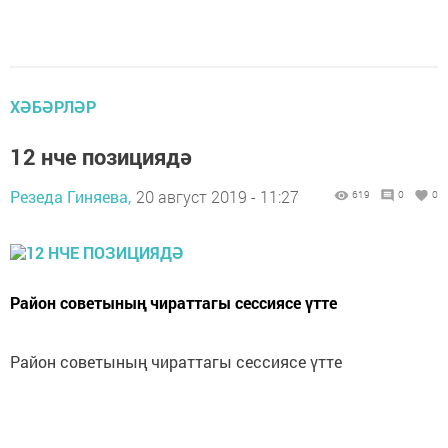
ХӘБӘРЛӘР
12 нче позициядә
Резеда Гиняева,
20 август 2019 - 11:27
619
0
0
Район советының чираттагы сессиясе үтте
Район советының чираттагы сессиясе үтте