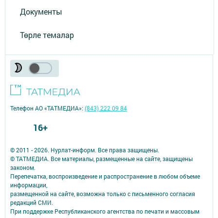
Документы
Төрле темалар
Телефон АО «ТАТМЕДИА»:
(843) 222 09 84
16+
© 2011 - 2026. Нурлат-⁠информ. Все права защищены.
© ТАТМЕДИА. Все материалы, размещенные на сайте, защищены
законом.
Перепечатка, воспроизведение и распространение в любом объеме
информации,
размещенной на сайте, возможна только с письменного согласия
редакций СМИ.
При поддержке Республиканского агентства по печати и массовым