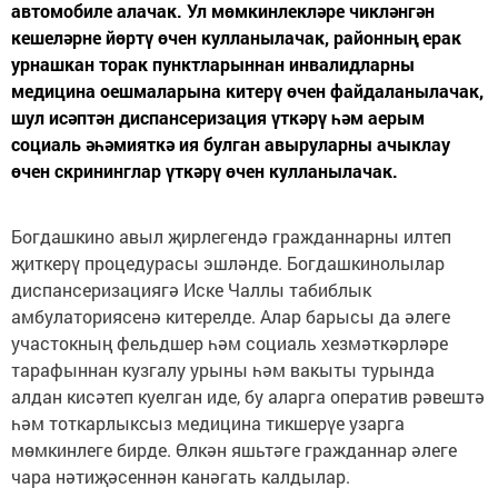
автомобиле алачак. Ул мөмкинлекләре чикләнгән
кешеләрне йөртү өчен кулланылачак, районның ерак
урнашкан торак пунктларыннан инвалидларны
медицина оешмаларына китерү өчен файдаланылачак,
шул исәптән диспансеризация үткәрү һәм аерым
социаль әһәмияткә ия булган авыруларны ачыклау
өчен скрининглар үткәрү өчен кулланылачак.
Богдашкино авыл җирлегендә гражданнарны илтеп
җиткерү процедурасы эшләнде. Богдашкинолылар
диспансеризациягә Иске Чаллы табиблык
амбулаториясенә китерелде. Алар барысы да әлеге
участокның фельдшер һәм социаль хезмәткәрләре
тарафыннан кузгалу урыны һәм вакыты турында
алдан кисәтеп куелган иде, бу аларга оператив рәвештә
һәм тоткарлыксыз медицина тикшерүе узарга
мөмкинлеге бирде. Өлкән яшьтәге гражданнар әлеге
чара нәтиҗәсеннән канәгать калдылар.