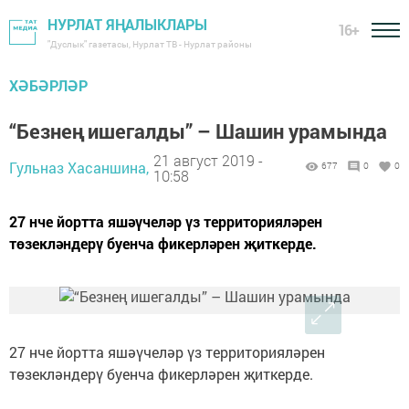
НУРЛАТ ЯҢАЛЫКЛАРЫ
16+
"Дуслык" газетасы, Нурлат ТВ - Нурлат районы
ХӘБӘРЛӘР
“Безнең ишегалды” – Шашин урамында
21 август 2019 -
Гульназ Хасаншина,
677
0
0
10:58
27 нче йортта яшәүчеләр үз территорияләрен
төзекләндерү буенча фикерләрен җиткерде.
27 нче йортта яшәүчеләр үз территорияләрен
төзекләндерү буенча фикерләрен җиткерде.