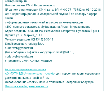
коммуникациям.
Наименование СМИ: Нурлат-⁠информ
№ записи о регистрации СМИ, дата: ЭЛ № ФС 77 -⁠ 73782 от 05.10.2018
СМИ зарегистрированно Федеральной службой по надзору в сфере
связи,
информационных технологий и массовых коммуникаций
ФИО главного редактора: Мубаракшина Лилия Мирзазяновна
Адрес редакции: 423040, РФ, Республика Татарстан, Нурлатский р-н, г.
Нурлат, ул. К. Маркса, д. 1 Г
Телефон редакции: 8(84345) 2-36-13
E-mail редакции: redak@list.ru
nurlatweb@yandex.ru
Для сообщений о фактах коррупции: redak@list.ru ,
nurlatweb@yandex.ru
Учредитель СМИ: АО «ТАТМЕДИА»
Антикоррупционная политика
АО «ТАТМЕДИА» использует «cookie»
для персонализации сервисов и
удобства пользователей сайтом.
Использование «cookie» можно отменить в настройках браузера.
Политика конфиденциальности