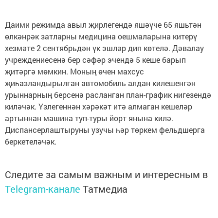
Даими режимда авыл җирлегендә яшәүче 65 яшьтән
өлкәнрәк затларны медицина оешмаларына китерү
хезмәте 2 сентябрьдән үк эшләр дип көтелә. Дәвалау
учреждениесенә бер сәфәр эчендә 5 кеше барып
җитәргә мөмкин. Моның өчен махсус
җиһазландырылган автомобиль алдан килешенгән
урыннарның берсенә расланган план-график нигезендә
киләчәк. Үзлегеннән хәрәкәт итә алмаган кешеләр
артыннан машина туп-туры йорт янына килә.
Диспансерлаштыруны узучы һәр төркем фельдшерга
беркетеләчәк.
Следите за самым важным и интересным в
Telegram-канале
Татмедиа