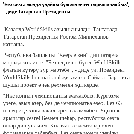
"Без сезгә монда уңайлы булсын өчен тырышачакбыз",
- диде Татарстан Президенты.
Казанда WorldSkills авылы ачылды. Тантанада
Татарстан Президенты Рөстәм Миңнеханов
катнаша.
Республика башлыгы "Хәерле көн" дип татарча
мөрәҗәгать итте. "Безнең өчен бүген WorldSkills
флагын күтәрү зур мәртәбә", - диде ул. Президент
WorldSkills International җитәкчесе Саймон Бартлига
шушы проект өчен рәхмәтен җиткерде.
"Ике көннән чемпионатны ачачакбыз. Күргәзмә
үзәге, авыл әзер, без дә чемпионатка әзер. Без 63
илнең иң яхшы вәкилләрен сәламлибез. Уңышлы
ярышлар сезгә! Безнең шәһәр, республика сезгә
ошар дип уйлыйм. Киләчәктә элемтәләр өчен
формаларын табарбыз. Без сезгә монда уңайлы