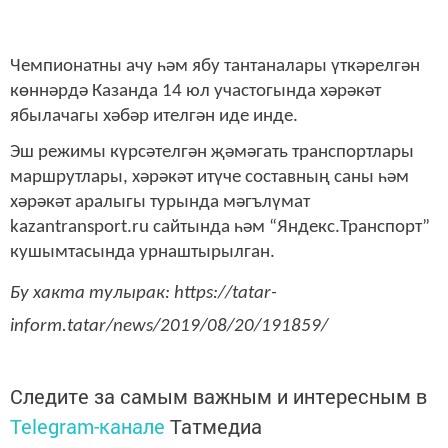
Чемпионатны ачу һәм ябу тантаналары үткәрелгән
көннәрдә Казанда 14 юл участогында хәрәкәт
ябылачагы хәбәр ителгән иде инде.
Эш режимы күрсәтелгән җәмәгать транспортлары
маршрутлары, хәрәкәт итүче составның саны һәм
хәрәкәт аралыгы турында мәгълүмат
kazantransport.ru сайтында һәм “Яндекс.Транспорт”
кушымтасында урнаштырылган.
Бу хакта тулырак: https://tatar-
inform.tatar/news/2019/08/20/191859/
Следите за самым важным и интересным в
Telegram-канале
Татмедиа