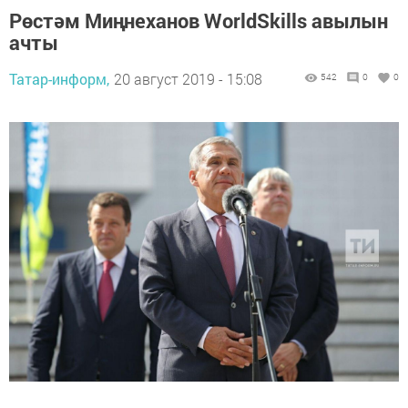
Рөстәм Миңнеханов WorldSkills авылын
ачты
Татар-информ,
20 август 2019 - 15:08
542
0
0