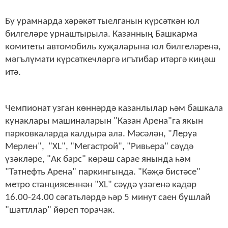
Бу урамнарда хәрәкәт тыелганын күрсәткән юл
билгеләре урнаштырыла. Казанның Башкарма
комитеты автомобиль хуҗаларына юл билгеләренә,
мәгълүмати күрсәткечләргә игътибар итәргә киңәш
итә.
Чемпионат узган көннәрдә казанлылар һәм башкала
кунаклары машиналарын "Казан Арена"га якын
парковкаларда калдыра ала. Мәсәлән, "Леруа
Мерлен", "XL", "Мегастрой", "Ривьера" сәүдә
үзәкләре, "Ак барс" көрәш сарае янында һәм
"Татнефть Арена" паркингында. "Кәҗә бистәсе"
метро станциясеннән "XL" сәүдә үзәгенә кадәр
16.00-24.00 сәгатьләрдә һәр 5 минут саен бушлай
"шаттллар" йөреп торачак.