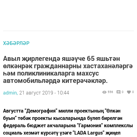
ХӘБӘРЛӘР
Авыл җирлегендә яшәүче 65 яшьтән
өлкәнрәк гражданнарны хастаханәләргә
һәм поликлиникаларга махсус
автомобильләрдә китерәчәкләр.
admin,
21 август 2019 - 10:44
556
0
0
Августта "Демография" милли проектының "Өлкән
буын" төбәк проекты кысаларында бүлеп бирелгән
федераль бюджет акчаларына "Гармония" комплекслы
социаль хезмәт күрсәтү үзәге "LADA Largus" җиңел