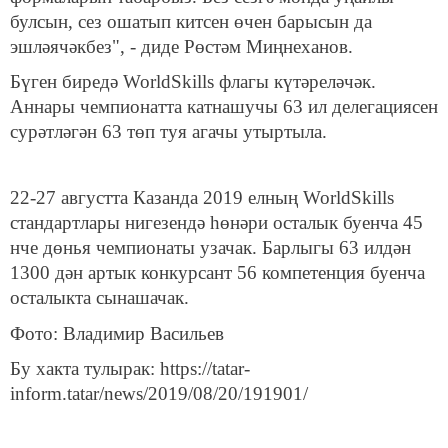
булсын, сез ошатып китсен өчен барысын да
эшләячәкбез", - диде Рөстәм Миңнеханов.
Бүген биредә WorldSkills флагы күтәреләчәк.
Аннары чемпионатта катнашучы 63 ил делегациясен
сурәтләгән 63 төп туя агачы утыртыла.
22-27 августта Казанда 2019 елның WorldSkills
стандартлары нигезендә һөнәри осталык буенча 45
нче дөнья чемпионаты узачак. Барлыгы 63 илдән
1300 дән артык конкурсант 56 компетенция буенча
осталыкта сынашачак.
Фото: Владимир Васильев
Бу хакта тулырак: https://tatar-
inform.tatar/news/2019/08/20/191901/