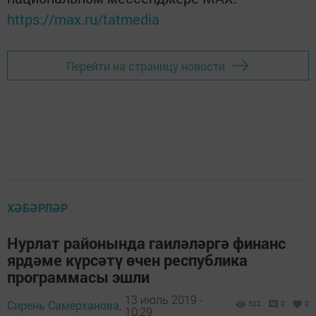
https://max.ru/tatmedia
Перейти на страницу новости
ХӘБӘРЛӘР
Нурлат районында гаиләләргә финанс
ярдәме күрсәтү өчен республика
программасы эшли
13 июль 2019 -
Сирень Самерханова,
522
0
0
10:29