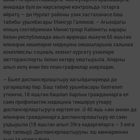
янәшәдә булган нәрсәләрне контрольдә тотарга
өйрәтү, – ди Нурлат районы үзәк хастаханәсе баш
табибы урынбасары Мансур Галимов. – Агымдагы
елның сентябреннән Министрлар Кабинеты карары
белән республикада авыл җирендә яшәүче 65 яшьтән
өлкәнрәк кешеләрне медицина оешмаларына халыкка
комплекслы социаль хезмәт күрсәтү үзәкләре
автторанспорты белән китерү оештырыла. Аларны
алып килү өчен без план-графиклар әзерләдек.
– Быел диспансерлаштыру кагыйдәләрендә дә
үзгәрешләр бар. Баш табиб урынбасары билгеләп
үткәнчә, 18 яшьтән башлап барлык гражданнарга ел
саен профилактик медицина тикшерүе үткәрү
диспансерлаштыруга кертелгән. Ә 40 яшь һәм аннан да
өлкәнрәк гражданнарга диспансерлаштыру ел саен
уздырыла (18 яшьтән алып 39га кадәргеләргә – 3 елга
бер тапкыр). Диспансерлаштыруны эш көннәреннән
тыш та үтәргә була.