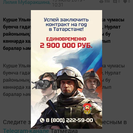
Лилия Мубаракшина,
558
0
0
10:31
Күрше Ульян өлкәсендә дуңгызларда Африка чумасы
буенча гадәттә тыш режим кертелү сәбәпле, Нурлат
районының участок ветеринария табиблары бу
көннәрдә халык арасында аңлату эшләре алып
баралар һәм белешмәлекләр тараталар.
Күрше Ульян өлкәсендә дуңгызларда Африка чумасы
буенча гадәттә тыш режим кертелү сәбәпле, Нурлат
районының участок ветеринария табиблары бу
көннәрдә халык арасында аңлату эшләре алып
баралар һәм белешмәлекләр тараталар.
Следите за самым важным и интересным в
Telegram-канале
Татмедиа