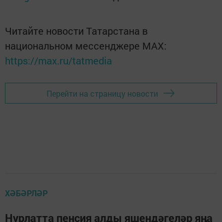
Читайте новости Татарстана в
национальном мессенджере MАХ:
https://max.ru/tatmedia
Перейти на страницу новости
ХӘБӘРЛӘР
Нурлатта пенсия алды яшендәгеләр яңа