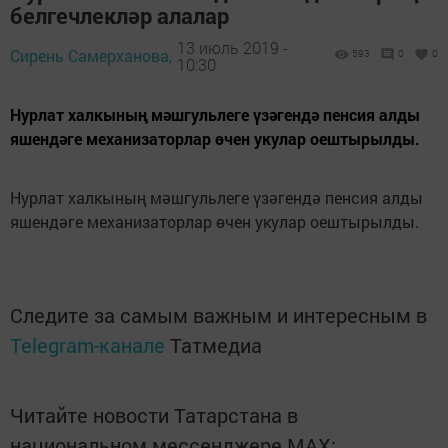
белгечлекләр алалар
13 июль 2019 -
Сирень Самерханова,
593
0
0
10:30
Нурлат халкының мәшгульлеге үзәгендә пенсия алды
яшендәге механизаторлар өчен укулар оештырылды.
Нурлат халкының мәшгульлеге үзәгендә пенсия алды
яшендәге механизаторлар өчен укулар оештырылды.
Следите за самым важным и интересным в
Telegram-канале
Татмедиа
Читайте новости Татарстана в
национальном мессенджере MАХ: