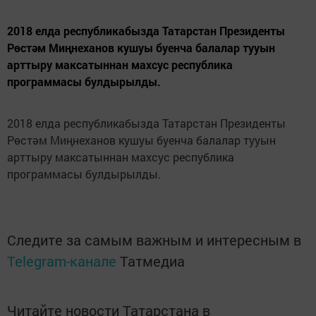
2018 елда республикабызда Татарстан Президенты
Рөстәм Миңнеханов кушуы буенча балалар тууын
арттыру максатыннан махсус республика
программасы булдырылды.
2018 елда республикабызда Татарстан Президенты
Рөстәм Миңнеханов кушуы буенча балалар тууын
арттыру максатыннан махсус республика
программасы булдырылды.
Следите за самым важным и интересным в
Telegram-канале
Татмедиа
Читайте новости Татарстана в