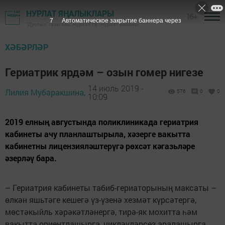
НУРЛАТ ЯҢАЛЫКЛАРЫ
16+
7
Автоматическое закрытие баннера через
"Дуслык" газетасы, Нурлат ТВ - Нурлат районы
ХӘБӘРЛӘР
Гериатрик ярдәм – озын гомер нигезе
14 июль 2019 -
Лилия Мубаракшина,
576
0
0
10:09
2019 елның августында поликлиникада гериатрия
кабинеты ачу планлаштырыла, хәзерге вакытта
кабинетны лицензияләштерүгә рөхсәт кәгазьләре
әзерләү бара.
– Гериатрия кабинеты табиб-гериаторының максаты –
өлкән яшьтәге кешегә үз-үзенә хезмәт күрсәтергә,
мөстәкыйль хәрәкәтләнергә, тирә-як мохитта һәм
вакытта ориентлашырга, чикләүләрсез аралашырга,