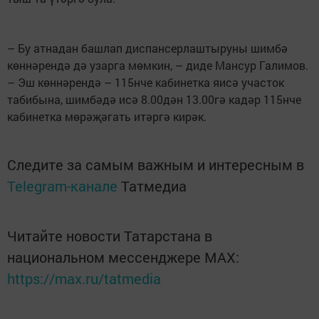
– Бу атнадан башлап диспансерлаштыруны шимбә
көннәрендә дә узарга мөмкин, – диде Мансур Галимов.
– Эш көннәрендә – 115нче кабинетка яисә участок
табибына, шимбәдә исә 8.00дән 13.00гә кадәр 115нче
кабинетка мөрәҗәгать итәргә кирәк.
Следите за самым важным и интересным в
Telegram-канале
Татмедиа
Читайте новости Татарстана в
национальном мессенджере MАХ:
https://max.ru/tatmedia