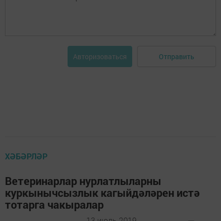
Отправить
Авторизоваться
ХӘБӘРЛӘР
Ветеринарлар нурлатлыларны
куркынычсызлык кагыйдәләрен истә
тотарга чакыралар
13 июль 2019 -