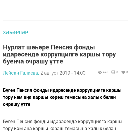
ХӘБӘРЛӘР
Нурлат шәһәре Пенсия фонды
идарәсендә коррупциягә каршы тору
буенча очрашу үтте
Лейсан Галиева,
2 август 2019 - 14:00
496
0
0
Бүген Пенсия фонды идарәсендә коррупциягә каршы
тору һәм аңа каршы көрәш темасына халык белән
очрашу үтте
Бүген Пенсия фонды идарәсендә коррупциягә каршы
тору һәм аңа каршы көрәш темасына халык белән