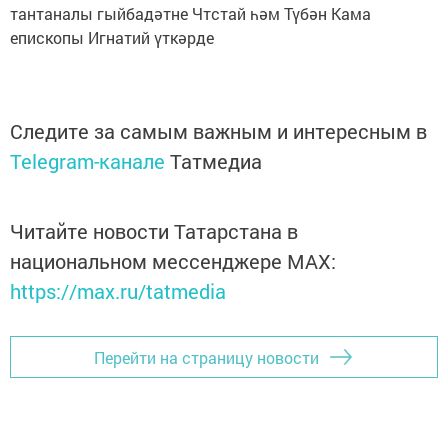
тантаналы гыйбадәтне Чтстай һәм Түбән Кама
епископы Игнатий үткәрде
Следите за самым важным и интересным в
Telegram-канале
Татмедиа
Читайте новости Татарстана в
национальном мессенджере MАХ:
https://max.ru/tatmedia
Перейти на страницу новости