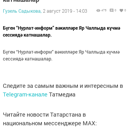
Гузель Садыкова,
2 август 2019 - 14:03
475
0
0
Бүген “Нурлат-информ” вәкилләре Яр Чаллыда күчмә
сессиядә катнашалар.
Бүген “Нурлат-информ” вәкилләре Яр Чаллыда күчмә
сессиядә катнашалар.
Следите за самым важным и интересным в
Telegram-канале
Татмедиа
Читайте новости Татарстана в
национальном мессенджере MАХ: