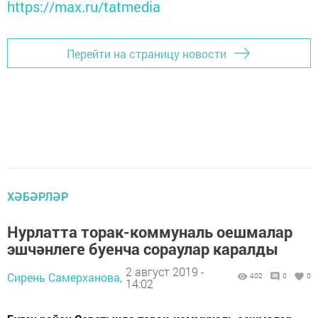
https://max.ru/tatmedia
Перейти на страницу новости
ХӘБӘРЛӘР
Нурлатта торак-коммуналь оешмалар
эшчәнлеге буенча сораулар каралды
2 август 2019 -
Сирень Самерханова,
402
0
0
14:02