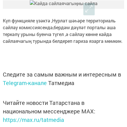
Күп функцияле үзәктә ,Нурлат шәһәре территориаль
сайлау комиссиясендә,бердәм дәүләт порталы аша
теркәлү урыны буенча түгел ,ә сайлау көнне кайда
сайлаячагың турында белдереп гариза язарга мөмкин.
Следите за самым важным и интересным в
Telegram-канале
Татмедиа
Читайте новости Татарстана в
национальном мессенджере MАХ:
https://max.ru/tatmedia