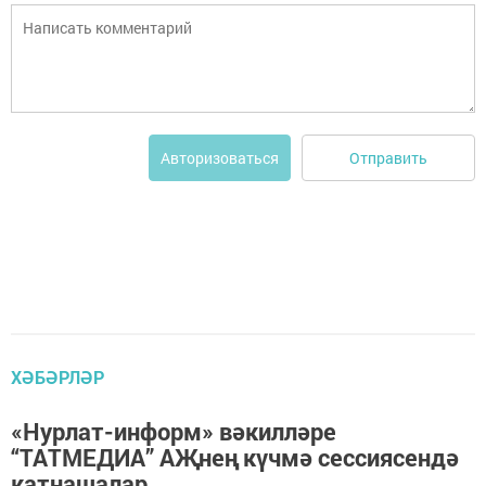
Отправить
Авторизоваться
ХӘБӘРЛӘР
«Нурлат-информ» вәкилләре
“ТАТМЕДИА” АҖнең күчмә сессиясендә
катнашалар