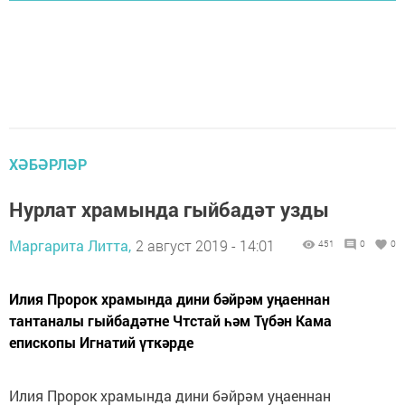
ХӘБӘРЛӘР
Нурлат храмында гыйбадәт узды
Маргарита Литта,
2 август 2019 - 14:01
451
0
0
Илия Пророк храмында дини бәйрәм уңаеннан
тантаналы гыйбадәтне Чтстай һәм Түбән Кама
епископы Игнатий үткәрде
Илия Пророк храмында дини бәйрәм уңаеннан