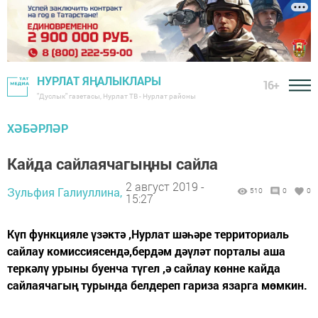
НУРЛАТ ЯҢАЛЫКЛАРЫ
16+
"Дуслык" газетасы, Нурлат ТВ - Нурлат районы
ХӘБӘРЛӘР
Кайда сайлаячагыңны сайла
2 август 2019 -
Зульфия Галиуллина,
510
0
0
15:27
Күп функцияле үзәктә ,Нурлат шәһәре территориаль
сайлау комиссиясендә,бердәм дәүләт порталы аша
теркәлү урыны буенча түгел ,ә сайлау көнне кайда
сайлаячагың турында белдереп гариза язарга мөмкин.