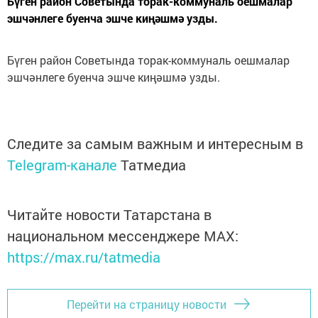
Бүген район Советында торак-коммуналь оешмалар
эшчәнлеге буенча эшче киңәшмә узды.
Бүген район Советында торак-коммуналь оешмалар
эшчәнлеге буенча эшче киңәшмә узды.
Следите за самым важным и интересным в
Telegram-канале
Татмедиа
Читайте новости Татарстана в
национальном мессенджере MАХ:
https://max.ru/tatmedia
Перейти на страницу новости