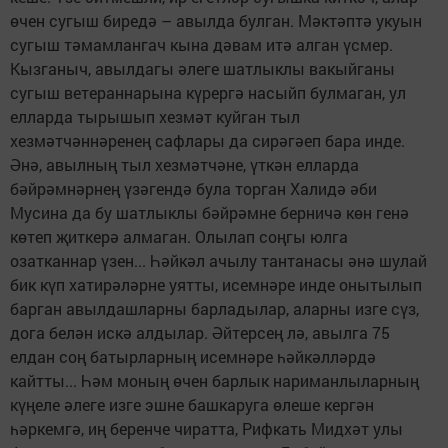
өчен сугыш биредә – авылда булган. Мәктәптә укуын
сугыш тәмамлангач кына дәвам итә алган үсмер.
Кызганыч, авылдагы әлеге шатлыклы вакыйганы
сугыш ветераннарына күрергә насыйп булмаган, ул
елларда тырышып хезмәт куйган тыл
хезмәтчәннәренең сафлары да сирәгәеп бара инде.
Әнә, авылның тыл хезмәтчәне, үткән елларда
бәйрәмнәрнең үзәгендә була торган Халидә әби
Мусина да бу шатлыклы бәйрәмне берничә көн генә
көтеп җиткерә алмаган. Олылап соңгы юлга
озатканнар үзен... Һәйкәл ачылу тантанасы әнә шулай
бик күп хатирәләрне уятты, исемнәре инде онытылып
барган авылдашларны барладылар, аларны изге сүз,
дога белән искә алдылар. Әйтерсең лә, авылга 75
елдан соң батырларның исемнәре һәйкәлләрдә
кайтты... Һәм моның өчен барлык нариманлыларның
күңеле әлеге изге эшне башкаруга өлеше кергән
һәркемгә, иң беренче чиратта, Рифкать Мидхәт улы