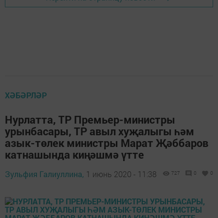
ХӘБӘРЛӘР
Нурлатта, ТР Премьер-министры
урынбасары, ТР авыл хуҗалыгы һәм
азык-төлек министры Марат Җәббаров
катнашында киңәшмә үтте
Зульфия Галиуллина,
1 июнь 2020 - 11:38
727
0
0