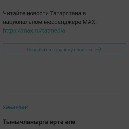
Читайте новости Татарстана в
национальном мессенджере MАХ:
https://max.ru/tatmedia
Перейти на страницу новости
ХӘБӘРЛӘР
Тынычланырга иртә әле