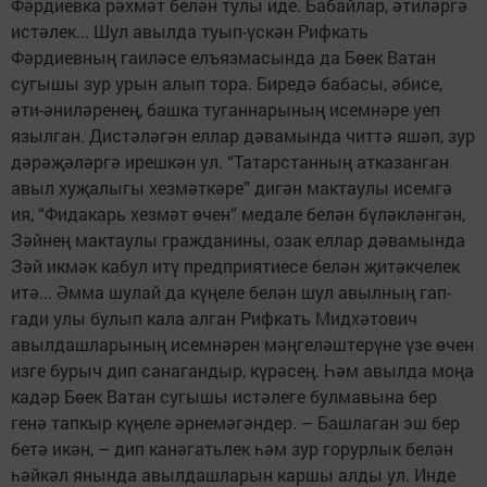
Фәрдиевка рәхмәт белән тулы иде. Бабайлар, әтиләргә
истәлек... Шул авылда туып-үскән Рифкать
Фәрдиевның гаиләсе елъязмасында да Бөек Ватан
сугышы зур урын алып тора. Биредә бабасы, әбисе,
әти-әниләренең, башка туганнарының исемнәре уеп
язылган. Дистәләгән еллар дәвамында читтә яшәп, зур
дәрәҗәләргә ирешкән ул. “Татарстанның атказанган
авыл хуҗалыгы хезмәткәре” дигән мактаулы исемгә
ия, “Фидакарь хезмәт өчен” медале белән бүләкләнгән,
Зәйнең мактаулы гражданины, озак еллар дәвамында
Зәй икмәк кабул итү предприятиесе белән җитәкчелек
итә... Әмма шулай да күңеле белән шул авылның гап-
гади улы булып кала алган Рифкать Мидхәтович
авылдашларының исемнәрен мәңгеләштерүне үзе өчен
изге бурыч дип санагандыр, күрәсең. Һәм авылда моңа
кадәр Бөек Ватан сугышы истәлеге булмавына бер
генә тапкыр күңеле әрнемәгәндер. – Башлаган эш бер
бетә икән, – дип канәгатьлек һәм зур горурлык белән
һәйкәл янында авылдашларын каршы алды ул. Инде