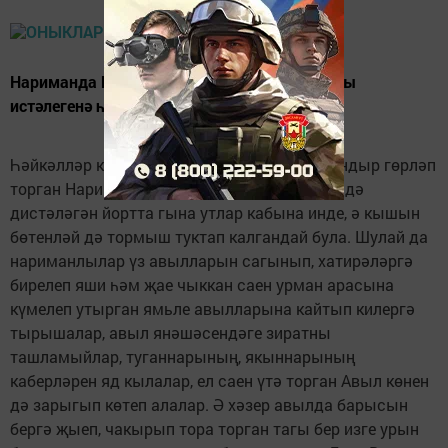
Нариманда Бөек Ватан сугышы ветераннары
истәлегенә һәйкәл ачылды.
Һәйкәлләр күп нәрсә турында сөйли Кайчандыр гөрләп
торган Нариман авылында бүген җәйләрен дә
дистәләгән йортта гына утлар кабына инде, ә кышын
бөтенләй дә тормыш туктап калгандай була. Шулай да
нариманлылар үз авылларын сагынып, хатирәләргә
бирелеп яши һәм җае чыккан саен урман арасына
күмелеп утырган ямьле авылларына кайтып килергә
тырышалар, авыл янәшәсендәге зиратны
ташламыйлар, туганнарының, якыннарының
каберләрен яд кылалар, ел саен үтә торган Авыл көнен
дә зарыгып көтеп алалар. Ә хәзер авылда барысын
бергә җыеп, чакырып тора торган тагы бер изге урын