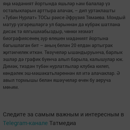
яңа мәдәният йортында яшьләр һәм балалар үз
осталыкларын арттыра алачак, – дип уртаклашты
«Түбән Нурлат» ТОСы рәисе Әфрүзия Тямаева. Мондый
матур үзгәрешләргә ул барыннан да күбрәк шатлана
дисәк тә ялгышмабыздыр, чөнки хезмәт
биографиясенең зур өлешен мәдәният йортына
багышлаган бит – аның белән 20 елдан артыграк
җитәкчелек иткән. Төзүчеләр ышандыруынча, барлык
эшләр дә график буенча алып барыла, калышулар юк.
Димәк, тиздән түбән нурлатлылар клубка килеп,
көндәлек эш-мәшәкатьләреннән ял итә алачаклар. Ә
авыл тормышы белән яшәүчеләр өчен бу аеруча
мөһим.
Следите за самым важным и интересным в
Telegram-канале
Татмедиа