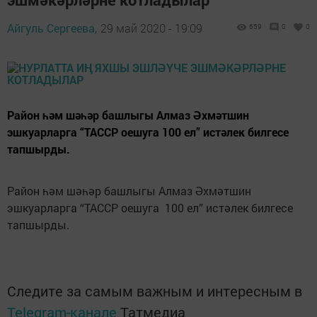
Айгуль Сергеева,
29 май 2020 - 19:09
659
0
0
Район һәм шәһәр башлыгы Алмаз Әхмәтшин
эшкуарларга “ТАССР оешуга 100 ел” истәлек билгесе
тапшырды.
Район һәм шәһәр башлыгы Алмаз Әхмәтшин
эшкуарларга “ТАССР оешуга 100 ел” истәлек билгесе
тапшырды.
Следите за самым важным и интересным в
Telegram-канале
Татмедиа