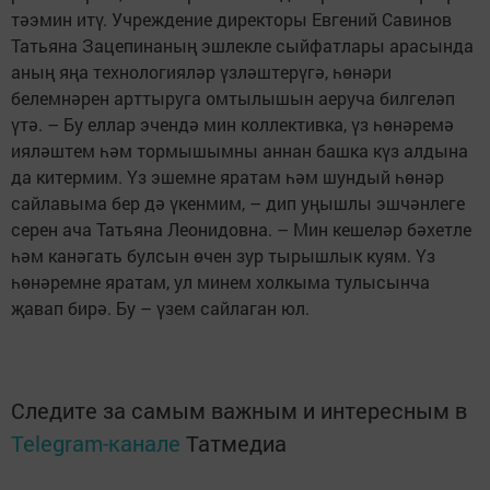
тәэмин итү. Учреждение директоры Евгений Савинов
Татьяна Зацепинаның эшлекле сыйфатлары арасында
аның яңа технологияләр үзләштерүгә, һөнәри
белемнәрен арттыруга омтылышын аеруча билгеләп
үтә. – Бу еллар эчендә мин коллективка, үз һөнәремә
ияләштем һәм тормышымны аннан башка күз алдына
да китермим. Үз эшемне яратам һәм шундый һөнәр
сайлавыма бер дә үкенмим, – дип уңышлы эшчәнлеге
серен ача Татьяна Леонидовна. – Мин кешеләр бәхетле
һәм канәгать булсын өчен зур тырышлык куям. Үз
һөнәремне яратам, ул минем холкыма тулысынча
җавап бирә. Бу – үзем сайлаган юл.
Следите за самым важным и интересным в
Telegram-канале
Татмедиа