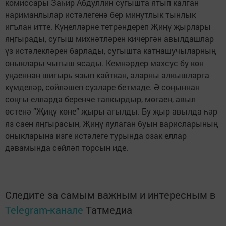
комиссары Заһир Абдуллин сугышта ятып калган
нариманлылар истәлегенә бер минутлык тынлык
игълан итте. Күңелләрне тетрәндереп Җиңү җырлары
яңгырады, сугыш михнәтләрен кичергән авылдашлар
үз истәлекләрен барлады, сугышта катнашучыларның
оныклары чыгыш ясады. Кемнәрдер махсус бу көн
уңаеннан шигырь язып кайткан, аларны алкышларга
күмделәр, сөйләшеп сүзләре бетмәде. Ә соңыннан
соңгы елларда беренче тапкырдыр, мөгаен, авыл
өстенә ”Җиңү көне” җыры агылды. Бу җыр авылда һәр
яз саен яңгырасын, Җиңү яулаган буын варисларының
оныкларына изге истәлеге турында озак еллар
дәвамында сөйләп торсын иде.
Следите за самым важным и интересным в
Telegram-канале
Татмедиа