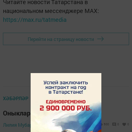
Читайте новости Татарстана в
национальном мессенджере MАХ:
https://max.ru/tatmedia
Перейти на страницу новости
ХӘБӘРЛӘР
Оныкларга изге ядкәр
Лилия Мубаракшина,
2 июнь 2020 - 11:32
500
0
0