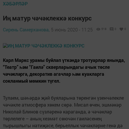
ХӘБӘРЛӘР
Иң матур чәчәклеккә конкурс
Сирень Самерханова,
5 июнь 2020 - 11:25
518
0
0
Карл Маркс урамы буйлап үткәндә тротуарлар янында,
“Театр” һәм “Гаилә” скверларындагы ачык төсле
чәчәкләргә, декоратив агачлар һәм куакларга
сокланмый мөмкин түгел.
Тулаем, шәһәрдә җәй буяларына төренгән үзенчәлекле
чәчәкле атмосфера хөкем сөрә. Мисал өчен, эшмәкәр
Николай Блинов сүзләренә караганда, ә чәчәкләр
төрлелеге – аның хезмәт сөючән гаиләсенең
тырышлыгы нәтиҗәсе, берьеллык чәчәкләрне генә дә