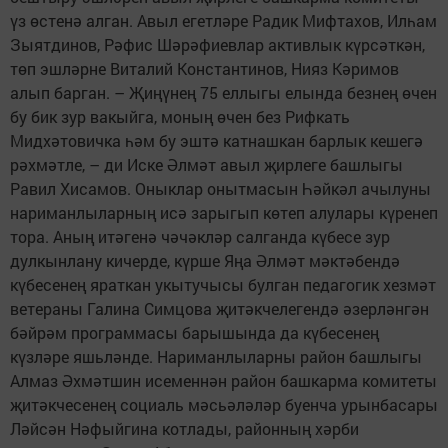
үз өстенә алган. Авыл егетләре Радик Мифтахов, Илһам
Зыятдинов, Рәфис Шәрәфиевлар активлык күрсәткән,
төп эшләрне Виталий Константинов, Нияз Кәримов
алып барган. – Җиңүнең 75 еллыгы елында безнең өчен
бу бик зур вакыйга, моның өчен без Рифкать
Мидхәтовичка һәм бу эштә катнашкан барлык кешегә
рәхмәтле, – ди Иске Әлмәт авыл җирлеге башлыгы
Равил Хисамов. Оныклар онытмасын Һәйкәл ачылуны
нариманлыларның исә зарыгып көтеп алулары күренеп
тора. Аның итәгенә чәчәкләр салганда күбесе зур
дулкынлану кичерде, күрше Яңа Әлмәт мәктәбендә
күбесенең яраткан укытучысы булган педагогик хезмәт
ветераны Галина Симцова җитәкчелегендә әзерләнгән
бәйрәм программасы барышында да күбесенең
күзләре яшьләнде. Нариманлыларны район башлыгы
Алмаз Әхмәтшин исеменнән район башкарма комитеты
җитәкчесенең социаль мәсьәләләр буенча урынбасары
Ләйсән Нәфыйгина котлады, районның хәрби