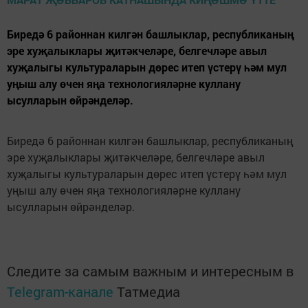
Биредә 6 районнан килгән башлыклар, республиканың
эре хуҗалыклары җитәкчеләре, белгечләре авыл
хуҗалыгы культураларын дөрес итеп үстерү һәм мул
уңыш алу өчен яңа технологияләрне куллану
ысулларын өйрәнделәр.
Биредә 6 районнан килгән башлыклар, республиканың
эре хуҗалыклары җитәкчеләре, белгечләре авыл
хуҗалыгы культураларын дөрес итеп үстерү һәм мул
уңыш алу өчен яңа технологияләрне куллану
ысулларын өйрәнделәр.
Следите за самым важным и интересным в
Telegram-канале
Татмедиа