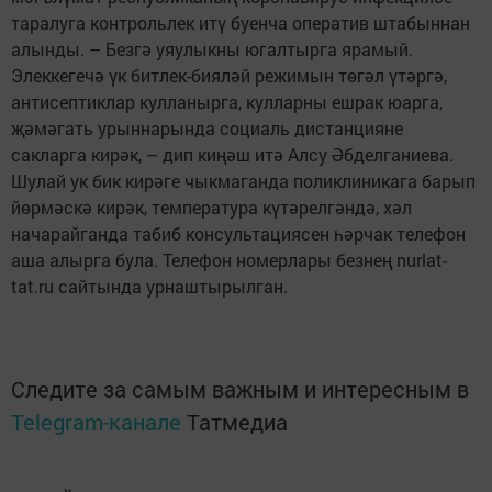
таралуга контрольлек итү буенча оператив штабыннан
алынды. – Безгә уяулыкны югалтырга ярамый.
Элеккегечә үк битлек-бияләй режимын төгәл үтәргә,
антисептиклар кулланырга, кулларны ешрак юарга,
җәмәгать урыннарында социаль дистанцияне
сакларга кирәк, – дип киңәш итә Алсу Әбделганиева.
Шулай ук бик кирәге чыкмаганда поликлиникага барып
йөрмәскә кирәк, температура күтәрелгәндә, хәл
начарайганда табиб консультациясен һәрчак телефон
аша алырга була. Телефон номерлары безнең nurlat-
tat.ru сайтында урнаштырылган.
Следите за самым важным и интересным в
Telegram-канале
Татмедиа