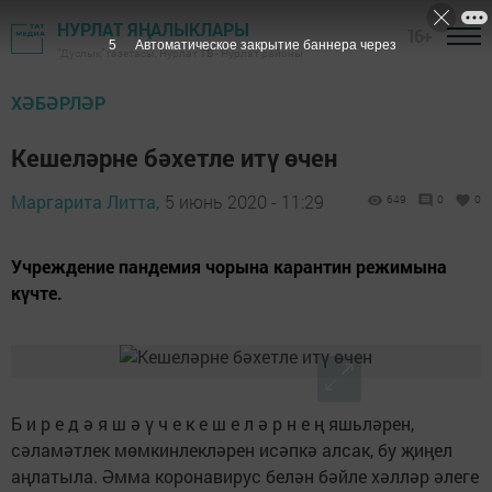
НУРЛАТ ЯҢАЛЫКЛАРЫ
16+
4
Автоматическое закрытие баннера через
"Дуслык" газетасы, Нурлат ТВ - Нурлат районы
ХӘБӘРЛӘР
Кешеләрне бәхетле итү өчен
Маргарита Литта,
5 июнь 2020 - 11:29
649
0
0
Учреждение пандемия чорына карантин режимына
күчте.
Б и р е д ә я ш ә ү ч е к е ш е л ә р н е ң яшьләрен,
сәламәтлек мөмкинлекләрен исәпкә алсак, бу җиңел
аңлатыла. Әмма коронавирус белән бәйле хәлләр әлеге