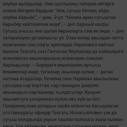
клубка җыйдылар. Мин шатлыклы хәбәрне әйтергә
апама йөгереп бардым. “Апа, сугыш беткән, әйдә,
клубка барыйк”, – дим. Ә ул: “Минем ирем сугыштан
барыбер кайтмаячак инде”, – дип бармый калды.
Сугыш ачысы әнә шулай йөрәкләргә сеңгән инде, – дип
хатирәләрен уртаклашты ул. Озак еллар авылдан читтә
яшәгәннән соң соңгы җәйләрдә Нариманга кайтып
яшәүче Тәлгать һәм Гөлчәчәк Якуповлар да һәйкәлдәге
исемлектән якыннарының исемнәрен озаклап
барладылар. – Биредәге кешеләрнең яртысы
безнекеләр инде, туганнар, якыннар күпме, – дигән
нәтиҗә ясадылар. Кечкенә генә Нариман авылыннан
сугышка һәр йорттан, һәр гаиләдән диярлек
якыннарын озатканнар, тылдагылар Җиңүне
якынайтуга үзләреннән күпме көч куйган бит.
Гомеренең озак елларын хәрби хезмәткә багышлаган
отставкадагы офицер Тәлгать Исмәгыйлович үзе дә
сугыш елларында укуын ташлап колхозга эшкә чыккан
кеше. Үзе әйтмешли, ир-егетләр сугышка киткәч, алар