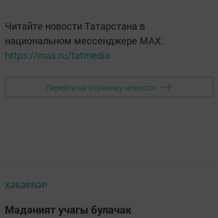
Читайте новости Татарстана в
национальном мессенджере MАХ:
https://max.ru/tatmedia
Перейти на страницу новости
ХӘБӘРЛӘР
Мәдәният учагы булачак