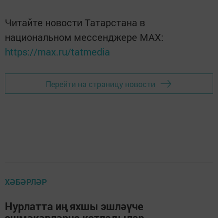
Читайте новости Татарстана в
национальном мессенджере MАХ:
https://max.ru/tatmedia
Перейти на страницу новости
ХӘБӘРЛӘР
Нурлатта иң яхшы эшләүче
эшмәкәрләрне котладылар