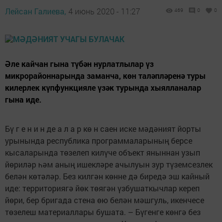
Лейсан Галиева,
4 июнь 2020 - 11:27
469
0
0
Әле кайчан гына түбән нурлатлылар үз
микрорайоннарында заманча, көн таләпләренә туры
килерлек күпфункцияле үзәк турында хыялланалар
гына иде.
Бү г е н и н де а л а р кө н саен иске мәдәният йорты
урынында республика программаларының берсе
кысаларында төзелеп килүче объект яныннан узып
йөриләр һәм аның ишекләре ачылуын зур түземсезлек
белән көтәләр. Без килгән көнне дә биредә эш кайный
иде: территориягә йөк төягән үзбушаткычлар кереп
йөри, бер бригада стена өю белән мәшгуль, икенчесе
төзелеш материаллары бушата. – Бүгенге көнгә без