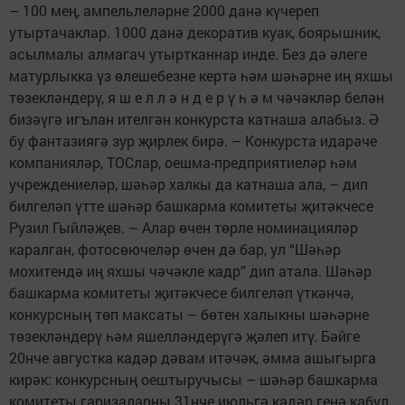
– 100 мең, ампельлеләрне 2000 данә күчереп
утыртачаклар. 1000 данә декоратив куак, боярышник,
асылмалы алмагач утыртканнар инде. Без дә әлеге
матурлыкка үз өлешебезне кертә һәм шәһәрне иң яхшы
төзекләндерү, я ш е л л ә н д е р ү һ ә м чәчәкләр белән
бизәүгә игълан ителгән конкурста катнаша алабыз. Ә
бу фантазиягә зур җирлек бирә. – Конкурста идарәче
компанияләр, ТОСлар, оешма-предприятиеләр һәм
учреждениеләр, шәһәр халкы да катнаша ала, – дип
билгеләп үтте шәһәр башкарма комитеты җитәкчесе
Рузил Гыйләҗев. – Алар өчен төрле номинацияләр
каралган, фотосөючеләр өчен дә бар, ул “Шәһәр
мохитендә иң яхшы чәчәкле кадр” дип атала. Шәһәр
башкарма комитеты җитәкчесе билгеләп үткәнчә,
конкурсның төп максаты – бөтен халыкны шәһәрне
төзекләндерү һәм яшелләндерүгә җәлеп итү. Бәйге
20нче августка кадәр дәвам итәчәк, әмма ашыгырга
кирәк: конкурсның оештыручысы – шәһәр башкарма
комитеты гаризаларны 31нче июльгә кадәр генә кабул