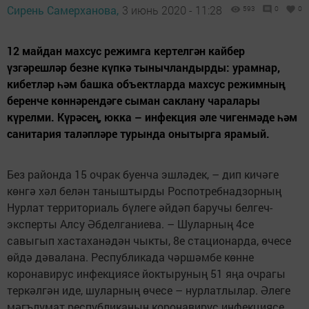
Сирень Самерханова,
3 июнь 2020 - 11:28
593
0
0
12 майдан махсус режимга кертелгән кайбер
үзгәрешләр безне күпкә тынычландырды: урамнар,
кибетләр һәм башка объектларда махсус режимның
беренче көннәрендәге сыман саклану чаралары
күрелми. Күрәсең, юкка – инфекция әле чигенмәде һәм
санитария таләпләре турында онытырга ярамый.
Без районда 15 очрак буенча эшләдек, – дип кичәге
көнгә хәл белән таныштырды Роспотребнадзорның
Нурлат территориаль бүлеге әйдәп баручы белгеч-
эксперты Алсу Әбделганиева. – Шуларның 4се
савыгып хастаханәдән чыкты, 8е стационарда, өчесе
өйдә дәвалана. Республикада чәршәмбе көнне
коронавирус инфекциясе йоктыруның 51 яңа очрагы
теркәлгән иде, шуларның өчесе – нурлатлылар. Әлеге
мәгълүмат республиканың коронавирус инфекциясе