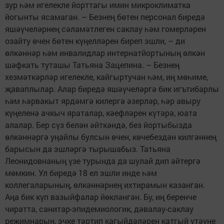
зур һәм игелекле йорттагы имин микроклиматка
йогынты ясамаган. – Безнең бөтен персонал биредә
яшәүчеләрнең сәламәтлеген саклау һәм гомерләрен
озайту өчен бөтен күңелләрен биреп эшли, – ди
өлкәннәр һәм инвалидлар интернатйортының өлкән
шәфкать туташы Татьяна Зацепина. – Безнең
хезмәткәрләр игелекле, кайгыртучан һәм, иң мөһиме,
җаваплылар. Алар биредә яшәүчеләргә бик игътибарлы
һәм һәрвакыт ярдәмгә килергә әзерләр, һәр авыру
күңеленә ачкыч яраталар, кәефләрен күтәрә, юата
алалар. Бер сүз белән әйткәндә, без йортыбызда
өлкәннәргә уңайлы булсын өчен, көчебездән килгәннең
барысын да эшләргә тырышабыз. Татьяна
Леонидовнаның үзе турында да шулай дип әйтергә
мөмкин. Ул биредә 18 ел эшли инде һәм
коллегаларының, өлкәннәрнең ихтирамын казанган.
Аңа бик күп вазыйфалар йөкләнгән. Бу, иң беренче
чиратта, санитар-эпидемиологик, дәвалау-саклау
режимнарын, эчке тәртип кагыйдәләрен катгый үтәүне