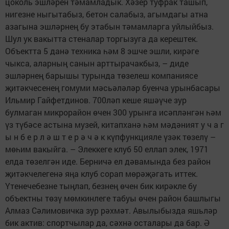
цоколь эшләрен тәмамладык. Хәзер туфрак ташып,
нигезне ныгытабыз, бетон салабыз, агымдагы атна
азагына эшләрнең бу этабын тәмамларга уйлыйбыз.
Шул ук вакытта стеналар торгызуга да керештек.
Объектта 5 данә техника һәм 8 эшче эшли, кирәге
чыкса, аларның санын арттырачакбыз, – диде
эшләрнең барышы турында төзелеш компаниясе
җитәкчесенең гомуми мәсьәләләр буенча урынбасары
Ильмир Гайфетдинов. 700ләп кеше яшәүче зур
булмаган микрорайон өчен 300 урынга исәпләнгән һәм
үз түбәсе астына музей, китапханә һәм мәдәният у ч а г
ы н б е р л ә ш т е р ә ч ә к күпфункцияле үзәк төзелү –
мөһим вакыйга. – Элеккеге клуб 50 еллап элек, 1971
елда төзелгән иде. Берничә ел дәвамында без район
җитәкчелегенә яңа клуб сорап мөрәҗәгать иттек.
Үтенечебезне тыңлап, безнең өчен бик кирәкле бу
объектны төзү мөмкинлеге табуы өчен район башлыгы
Алмаз Сәлимовичка зур рәхмәт. Авылыбызда яшьләр
бик актив: спортчылар да, сәхнә осталары да бар. Ә