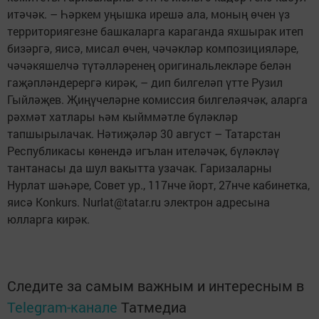
итәчәк. – Һәркем уңышка ирешә ала, моның өчен үз
территориягезне башкаларга караганда яхшырак итеп
бизәргә, яисә, мисал өчен, чәчәкләр композицияләре,
чәчәкяшелчә түтәлләренең оригинальлекләре белән
гаҗәпләндерергә кирәк, – дип билгеләп үтте Рузил
Гыйләҗев. Җиңүчеләрне комиссия билгеләячәк, аларга
рәхмәт хатлары һәм кыйммәтле бүләкләр
тапшырылачак. Нәтиҗәләр 30 август – Татарстан
Республикасы көнендә игълан ителәчәк, бүләкләү
тантанасы да шул вакытта узачак. Гаризаларны
Нурлат шәһәре, Совет ур., 117нче йорт, 27нче кабинетка,
яисә Konkurs. Nurlat@tatar.ru электрон адресына
юлларга кирәк.
Следите за самым важным и интересным в
Telegram-канале
Татмедиа