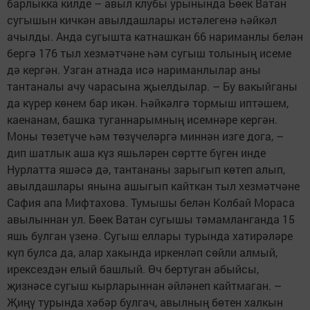
барлыкка килде – авыл клубы урынында Бөек Ватан
сугышын кичкән авылдашлары истәлегенә һәйкәл
ачылды. Анда сугышта катнашкан 66 нариманлы белән
бергә 176 тыл хезмәтчәне һәм сугыш толының исеме
дә кергән. Узган атнада исә нариманлылар аны
тантаналы ачу чарасына җыелдылар. – Бу вакыйганы
да күрер көнем бар икән. Һәйкәлгә тормыш иптәшем,
каенанам, башка туганнарымның исемнәре кергән.
Моны төзетүче һәм төзүчеләргә миннән изге дога, –
дип шатлык аша күз яшьләрен сөртте бүген инде
Нурлатта яшәсә дә, тантананы зарыгып көтеп алып,
авылдашлары янына ашыгып кайткан тыл хезмәтчәне
Сафия апа Мифтахова. Тумышы белән Колбай Мораса
авылыннан ул. Бөек Ватан сугышы тәмамланганда 15
яшь булган үзенә. Сугыш еллары турында хатирәләре
күп булса да, алар хакында иркенләп сөйли алмый,
ирексездән елый башлый. Өч бертуган абыйсы,
җизнәсе сугыш кырларыннан әйләнеп кайтмаган. –
Җиңү турында хәбәр булгач, авылның бөтен халкын