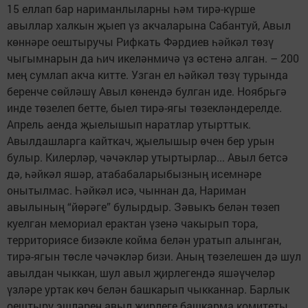
15 еллап бар нариманлыларны һәм тирә-күрше
авыллар халкын җыеп үз акчаларына Сабантуй, Авыл
көннәре оештыручы Рифкать Фәрдиев һәйкәл төзү
чыгымнарын да һич икеләнмичә үз өстенә алган. – 200
мең сумлап акча китте. Узган ел һәйкәл төзү турында
беренче сөйләшү Авыл көнендә булган иде. Ноябрьгә
инде төзелеп бетте, быел тирә-ягы төзекләндерелде.
Апрель аенда җыелышып наратлар утырттык.
Авылдашларга кайткач, җыелышыр өчен бер урын
булыр. Килерләр, чәчәкләр утыртырлар... Авыл бетсә
дә, һәйкәл яшәр, атабабаларыбызның исемнәре
онытылмас. Һәйкәл исә, чыннан да, Нариман
авылының “йөрәге” булырдыр. Зәвыкъ белән төзеп
куелган мемориал ерактан үзенә чакырып тора,
территориясе бизәкле койма белән уратып алынган,
тирә-ягын төсле чәчәкләр бизи. Аның төзелешен дә шул
авылдан чыккан, шул авыл җирлегендә яшәүчеләр
үзләре уртак көч белән башкарып чыкканнар. Барлык
оештыру эшләрен авыл җирлеге башкарма комитеты