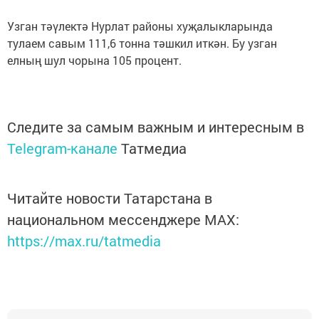
Узган тәүлектә Нурлат районы хуҗалыкларында
тулаем савым 111,6 тонна тәшкил иткән. Бу узган
елның шул чорына 105 процент.
Следите за самым важным и интересным в
Telegram-канале
Татмедиа
Читайте новости Татарстана в
национальном мессенджере MАХ:
https://max.ru/tatmedia