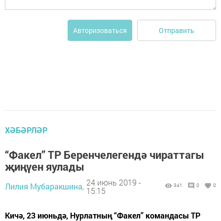
Отправить
Авторизоваться
ХӘБӘРЛӘР
“Факел” ТР Беренчелегендә чираттагы
җиңүен яулады
24 июнь 2019 -
Лилия Мубаракшина,
341
0
0
15:15
Кичә, 23 июньдә, Нурлатның “Факел” командасы ТР