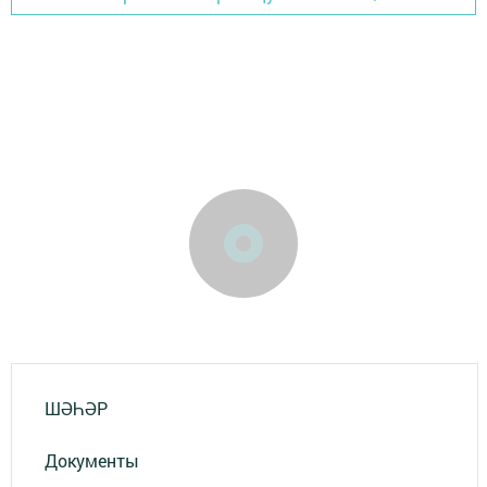
ШӘҺӘР
Документы