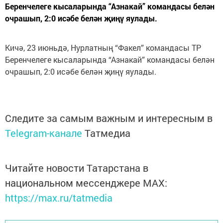
Беренчелеге кысаларында “Азнакай” командасы белән
очрашып, 2:0 исәбе белән җиңү яулады.
Кичә, 23 июньдә, Нурлатның “Факел” командасы ТР
Беренчелеге кысаларында “Азнакай” командасы белән
очрашып, 2:0 исәбе белән җиңү яулады.
Следите за самым важным и интересным в
Telegram-канале
Татмедиа
Читайте новости Татарстана в
национальном мессенджере MАХ:
https://max.ru/tatmedia