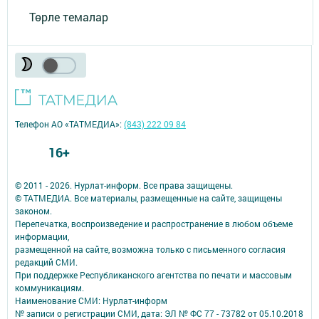
Төрле темалар
Телефон АО «ТАТМЕДИА»:
(843) 222 09 84
16+
© 2011 - 2026. Нурлат-⁠информ. Все права защищены.
© ТАТМЕДИА. Все материалы, размещенные на сайте, защищены
законом.
Перепечатка, воспроизведение и распространение в любом объеме
информации,
размещенной на сайте, возможна только с письменного согласия
редакций СМИ.
При поддержке Республиканского агентства по печати и массовым
коммуникациям.
Наименование СМИ: Нурлат-⁠информ
№ записи о регистрации СМИ, дата: ЭЛ № ФС 77 -⁠ 73782 от 05.10.2018