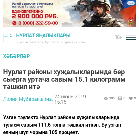
НУРЛАТ ЯҢАЛЫКЛАРЫ
16+
"Дуслык" газетасы, Нурлат ТВ - Нурлат районы
ХӘБӘРЛӘР
Нурлат районы хуҗалыкларында бер
сыерга уртача савым 15.1 килограмм
тәшкил итә
24 июнь 2019 -
Лилия Мубаракшина,
385
0
0
15:16
Узган тәүлектә Нурлат районы хуҗалыкларында
тулаем савым 111,6 тонна тәшкил иткән. Бу узган
елның шул чорына 105 процент.