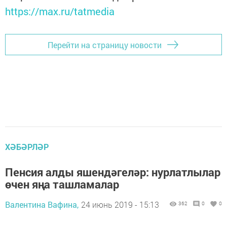
https://max.ru/tatmedia
Перейти на страницу новости
ХӘБӘРЛӘР
Пенсия алды яшендәгеләр: нурлатлылар
өчен яңа ташламалар
Валентина Вафина,
24 июнь 2019 - 15:13
362
0
0