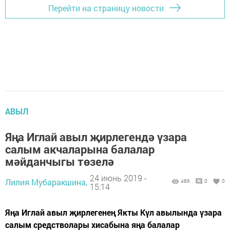
Перейти на страницу новости
АВЫЛ
Яңа Иглай авыл җирлегендә үзара
салым акчаларына балалар
мәйданчыгы төзелә
24 июнь 2019 -
Лилия Мубаракшина,
486
0
0
15:14
Яңа Иглай авыл җирлегенең Якты Күл авылында үзара
салым средстволары хисабына яңа балалар