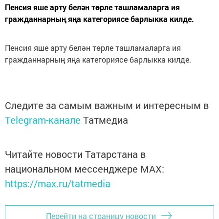
Пенсия яше арту белән төрле ташламаларга ия
гражданнарның яңа категориясе барлыкка килде.
Пенсия яше арту белән төрле ташламаларга ия
гражданнарның яңа категориясе барлыкка килде.
Следите за самым важным и интересным в
Telegram-канале
Татмедиа
Читайте новости Татарстана в
национальном мессенджере MАХ:
https://max.ru/tatmedia
Перейти на страницу новости