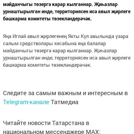
мәйданчыгы төзергә карар кылганнар. Җиһазлар
урнаштырылган инде, территориясен исә авыл җирлеге
башкарма комитеты төзекләндерәчәк.
Яңа Иглай авыл җирлегенең Якты Күл авылында үзара
салым средстволары хисабына яңа балалар
мәйданчыгы төзергә карар кылганнар. Җиһазлар
урнаштырылган инде, территориясен исә авыл җирлеге
башкарма комитеты төзекләндерәчәк.
Следите за самым важным и интересным в
Telegram-канале
Татмедиа
Читайте новости Татарстана в
национальном мессенджере MАХ: