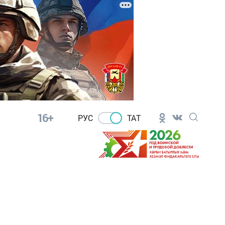
16+
РУС
ТАТ