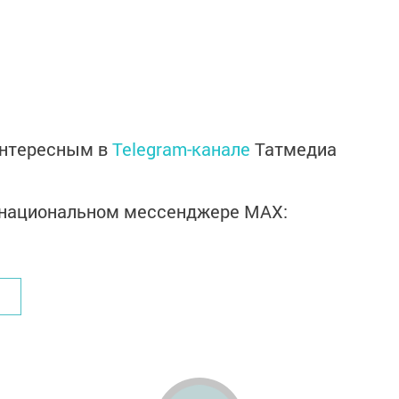
интересным в
Telegram-канале
Татмедиа
в национальном мессенджере MАХ: