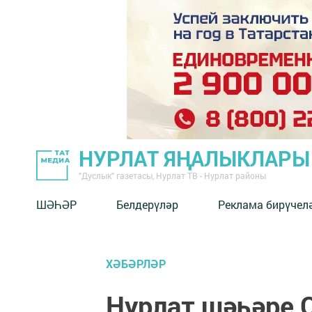
НУРЛАТ ЯҢАЛЫКЛАРЫ
"Дуслык" газетасы, Нурлат ТВ - Нурлат районы
ШӘҺӘР
Белдерүләр
Реклама бирүчел
ХӘБӘРЛӘР
Нурлат шәһәре 