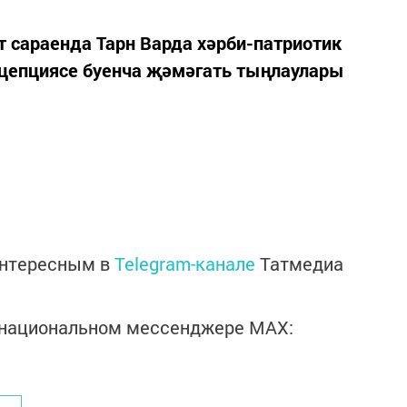
 сараенда Тарн Варда хәрби-патриотик
цепциясе буенча җәмәгать тыңлаулары
интересным в
Telegram-канале
Татмедиа
в национальном мессенджере MАХ: