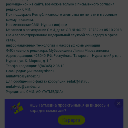
размещенной на сайте, возможна только с письменного согласия
редакций СМИ.
При поддержке Республиканского агентства по печати и массовым
коммуникациям.
Наименование СМИ: Нурлат-⁠информ
№ записи о регистрации СМИ, дата: ЭЛ № ФС 77 -⁠ 73782 от 05.10.2018
СМИ зарегистрированно Федеральной службой по надзору в сфере
связи,
информационных технологий и массовых коммуникаций
ФИО главного редактора: Мубаракшина Лилия Мирзазяновна
Адрес редакции: 423040, РФ, Республика Татарстан, Нурлатский р-н, г.
Нурлат, ул. К. Маркса, д. 1 Г
Телефон редакции: 8(84345) 2-36-13
E-mail редакции: redak@list.ru
nurlatweb@yandex.ru
Для сообщений о фактах коррупции: redak@list.ru ,
nurlatweb@yandex.ru
Учредитель СМИ: АО «ТАТМЕДИА»
Антикоррупционная политика
Яшь Татмедиа проектының яңа видеосын
АО «ТАТМЕДИА» использует «cookie»
для персонализации сервисов и
карадыгызмы әле?
удобства пользователей сайтом.
Использование «cookie» можно отменить в настройках браузера.
Карарга
Политика конфиденциальности