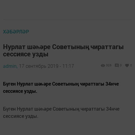
ХӘБӘРЛӘР
Нурлат шәһәре Советының чираттагы
сессиясе узды
admin,
17 сентябрь 2019 - 11:17
326
0
0
Бүген Нурлат шәһәре Советының чираттагы 34нче
сессиясе узды.
Бүген Нурлат шәһәре Советының чираттагы 34нче
сессиясе узды.