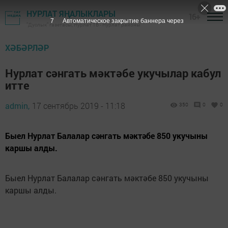
НУРЛАТ ЯҢАЛЫКЛАРЫ
16+
6
Автоматическое закрытие баннера через
"Дуслык" газетасы, Нурлат ТВ - Нурлат районы
ХӘБӘРЛӘР
Нурлат сәнгать мәктәбе укучылар кабул
итте
admin,
17 сентябрь 2019 - 11:18
350
0
0
Быел Нурлат Балалар сәнгать мәктәбе 850 укучыны
каршы алды.
Быел Нурлат Балалар сәнгать мәктәбе 850 укучыны
каршы алды.