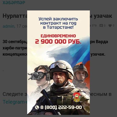
ХӘБӘРЛӘР
Нурлатта җәмәгать тыңлаулары узачак
admin,
17 сентябрь 2019 - 11:16
379
0
0
30 сентябрьдә шәһәр Мәдәният сараенда Тарн Варда
хәрби-патриотик комплексны төзекләндерү
концепциясе буенча җәмәгать тыңлаулары узачак.
.
Следите за самым важным и интересным в
Telegram-канале
Татмедиа