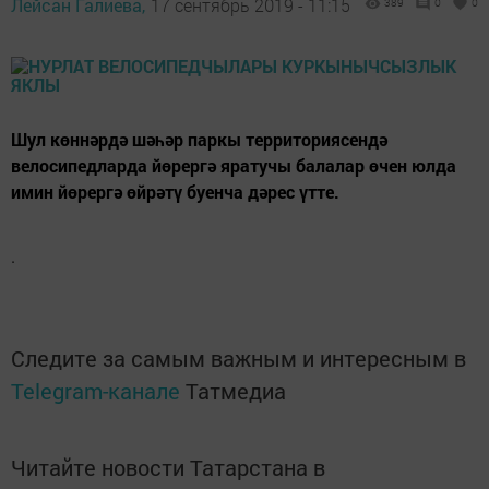
Лейсан Галиева,
17 сентябрь 2019 - 11:15
389
0
0
Шул көннәрдә шәһәр паркы территориясендә
велосипедларда йөрергә яратучы балалар өчен юлда
имин йөрергә өйрәтү буенча дәрес үтте.
.
Следите за самым важным и интересным в
Telegram-канале
Татмедиа
Читайте новости Татарстана в