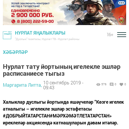
НУРЛАТ ЯҢАЛЫКЛАРЫ
16+
"Дуслык" газетасы, Нурлат ТВ - Нурлат районы
ХӘБӘРЛӘР
Нурлат тату йортының игелекле эшләр
расписаниесе тыгыз
10 сентябрь 2019 -
Маргарита Литта,
576
0
0
09:43
Халыклар дуслыгы йортында яшәүчеләр “Көзге игелек
атналыгы – игелекле эшләр эстафетасы
#ДОБРЫЙТАТАРСТАН#МӘРХӘМӘТЛЕТАТАРСТАН»
иреклеләр акциясендә катнашуларын дәвам итәләр.