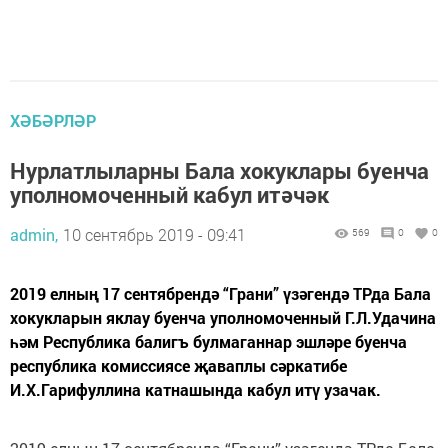
ХӘБӘРЛӘР
Нурлатлыларны Бала хокуклары буенча
уполномоченный кабул итәчәк
admin,
10 сентябрь 2019 - 09:41
569
0
0
2019 елның 17 сентябрендә “Грани” үзәгендә ТРда Бала
хокукларын яклау буенча уполномоченный Г.Л.Удачина
һәм Республика балигъ булмаганнар эшләре буенча
республика комиссиясе җаваплы сәркатибе
И.Х.Гарифуллина катнашында кабул итү узачак.