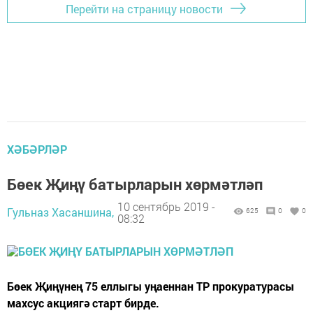
Перейти на страницу новости
ХӘБӘРЛӘР
Бөек Җиңү батырларын хөрмәтләп
10 сентябрь 2019 -
Гульназ Хасаншина,
625
0
0
08:32
Бөек Җиңүнең 75 еллыгы уңаеннан ТР прокуратурасы
махсус акциягә старт бирде.