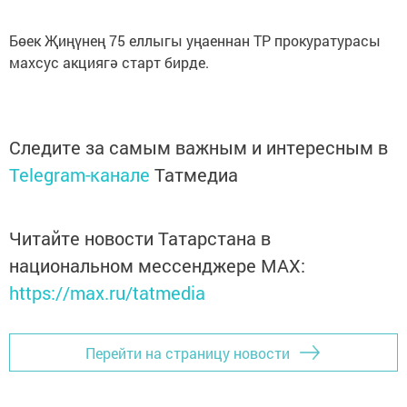
Бөек Җиңүнең 75 еллыгы уңаеннан ТР прокуратурасы
махсус акциягә старт бирде.
Следите за самым важным и интересным в
Telegram-канале
Татмедиа
Читайте новости Татарстана в
национальном мессенджере MАХ:
https://max.ru/tatmedia
Перейти на страницу новости