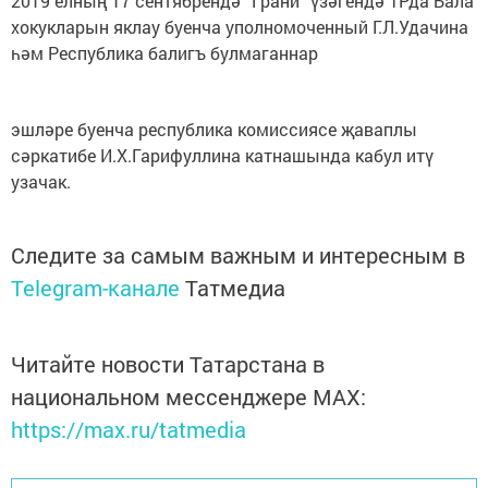
2019 елның 17 сентябрендә “Грани” үзәгендә ТРда Бала
хокукларын яклау буенча уполномоченный Г.Л.Удачина
һәм Республика балигъ булмаганнар
эшләре буенча республика комиссиясе җаваплы
сәркатибе И.Х.Гарифуллина катнашында кабул итү
узачак.
Следите за самым важным и интересным в
Telegram-канале
Татмедиа
Читайте новости Татарстана в
национальном мессенджере MАХ:
https://max.ru/tatmedia