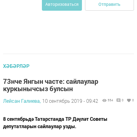
Отправить
Авторизоваться
ХӘБӘРЛӘР
73нче Янгын часте: сайлаулар
куркынычсыз булсын
Лейсан Галиева,
10 сентябрь 2019 - 09:42
554
0
0
8 сентябрьдә Татарстанда ТР Дәүләт Советы
депутатларын сайлаулар узды.