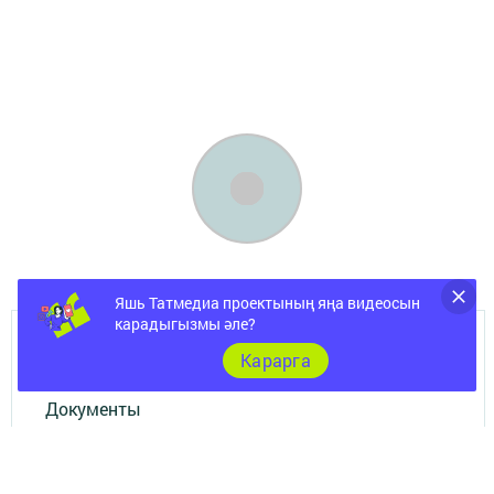
Яшь Татмедиа проектының яңа видеосын
карадыгызмы әле?
ШӘҺӘР
Карарга
Документы
Төрле темалар