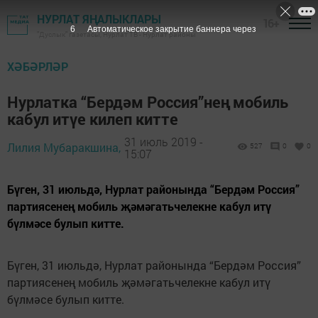
НУРЛАТ ЯҢАЛЫКЛАРЫ
16+
6
Автоматическое закрытие баннера через
"Дуслык" газетасы, Нурлат ТВ - Нурлат районы
ХӘБӘРЛӘР
Нурлатка “Бердәм Россия”нең мобиль
кабул итүе килеп китте
31 июль 2019 -
Лилия Мубаракшина,
527
0
0
15:07
Бүген, 31 июльдә, Нурлат районында “Бердәм Россия”
партиясенең мобиль җәмәгатьчелекне кабул итү
бүлмәсе булып китте.
Бүген, 31 июльдә, Нурлат районында “Бердәм Россия”
партиясенең мобиль җәмәгатьчелекне кабул итү
бүлмәсе булып китте.