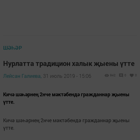
ШӘҺӘР
Нурлатта традицион халык җыены үтте
Лейсан Галиева,
31 июль 2019 - 15:06
942
0
0
Кичә шәһәрнең 2нче мәктәбендә гражданнар җыены
үтте.
Кичә шәһәрнең 2нче мәктәбендә гражданнар җыены
үтте.