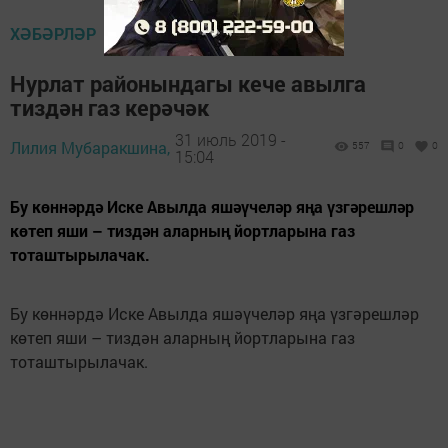
ХӘБӘРЛӘР
Нурлат районындагы кече авылга
тиздән газ керәчәк
31 июль 2019 -
Лилия Мубаракшина,
557
0
0
15:04
Бу көннәрдә Иске Авылда яшәүчеләр яңа үзгәрешләр
көтеп яши – тиздән аларның йортларына газ
тоташтырылачак.
Бу көннәрдә Иске Авылда яшәүчеләр яңа үзгәрешләр
көтеп яши – тиздән аларның йортларына газ
тоташтырылачак.