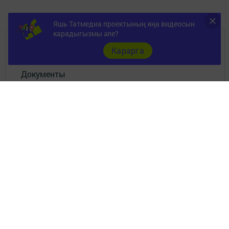
Яшь Татмедиа проектының яңа видеосын
карадыгызмы әле?
ШӘҺӘР
Карарга
Документы
Төрле темалар
Телефон АО «ТАТМЕДИА»:
(843) 222 09 84
16+
© 2011 - 2026. Нурлат-⁠информ. Все права защищены.
© ТАТМЕДИА. Все материалы, размещенные на сайте, защищены