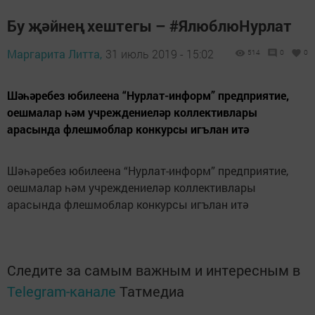
Бу җәйнең хештегы – #ЯлюблюНурлат
Маргарита Литта,
31 июль 2019 - 15:02
514
0
0
Шәһәребез юбилеена “Нурлат-информ” предприятие,
оешмалар һәм учреждениеләр коллективлары
арасында флешмоблар конкурсы игълан итә
Шәһәребез юбилеена “Нурлат-информ” предприятие,
оешмалар һәм учреждениеләр коллективлары
арасында флешмоблар конкурсы игълан итә
Следите за самым важным и интересным в
Telegram-канале
Татмедиа