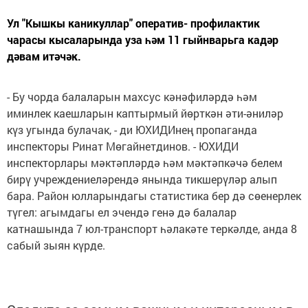
Ул "Кышкы каникуллар" оператив- профилактик
чарасы кысаларында уза һәм 11 гыйнварьга кадәр
дәвам итәчәк.
- Бу чорда балаларын махсус кәнәфиләрдә һәм
иминлек каешларын каптырмый йөрткән әти-әниләр
күз угында булачак, - ди ЮХИДИнең пропаганда
инспекторы Ринат Мөгайнетдинов. - ЮХИДИ
инспекторлары мәктәпләрдә һәм мәктәпкәчә белем
бирү учреждениеләрендә янында тикшерүләр алып
бара. Район юлларындагы статистика бер дә сөенерлек
түгел: агымдагы ел эчендә генә дә балалар
катнашында 7 юл-транспорт һәлакәте теркәлде, анда 8
сабый зыян күрде.