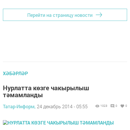
Перейти на страницу новости
ХӘБӘРЛӘР
Нурлатта көзге чакырылыш
тәмамланды
Татар-Информ,
24 декабрь 2014 - 05:55
1023
0
0