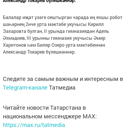
Александр Токарев бүлешкәннәр.
Балалар иҗат үзәге оештырган чарада иң яхшы робот
шәһәрнең 2нче урта мәктәбе укучысы Кирилл
Захаровта булган, II урында гимназиядән Адель
Әхмәдиев, III урынны гимназия укучысы Әмир
Харитонов һәм Биляр Озеро урта мәктәбеннән
Александр Токарев бүлешкәннәр.
Следите за самым важным и интересным в
Telegram-канале
Татмедиа
Читайте новости Татарстана в
национальном мессенджере MАХ:
https://max.ru/tatmedia