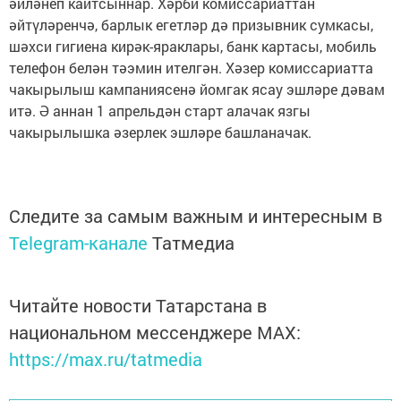
әйләнеп кайтсыннар. Хәрби комиссариаттан
әйтүләренчә, барлык егетләр дә призывник сумкасы,
шәхси гигиена кирәк-яраклары, банк картасы, мобиль
телефон белән тәэмин ителгән. Хәзер комиссариатта
чакырылыш кампаниясенә йомгак ясау эшләре дәвам
итә. Ә аннан 1 апрельдән старт алачак язгы
чакырылышка әзерлек эшләре башланачак.
Следите за самым важным и интересным в
Telegram-канале
Татмедиа
Читайте новости Татарстана в
национальном мессенджере MАХ:
https://max.ru/tatmedia