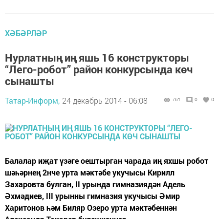
ХӘБӘРЛӘР
Нурлатның иң яшь 16 конструкторы
“Лего-робот” район конкурсында көч
сынашты
Татар-Информ,
24 декабрь 2014 - 06:08
761
0
0
Балалар иҗат үзәге оештырган чарада иң яхшы робот
шәһәрнең 2нче урта мәктәбе укучысы Кирилл
Захаровта булган, II урында гимназиядән Адель
Әхмәдиев, III урынны гимназия укучысы Әмир
Харитонов һәм Биляр Озеро урта мәктәбеннән