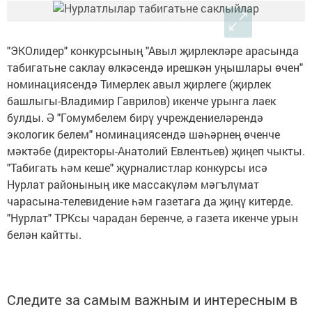
"ЭКОлидер" конкурсының "Авыл җирлекләре арасында
табигатьне саклау өлкәсендә ирешкән уңышлары өчен"
номинациясендә Тимерлек авыл җирлеге (җирлек
башлыгы-Владимир Гаврилов) икенче урынга лаек
булды. Ә "Гомумбелем бирү учреждениеләрендә
экологик белем" номинациясендә шәһәрнең өченче
мәктәбе (директоры-Анатолий Евлентьев) җиңеп чыкты.
"Табигать һәм кеше" җурналистлар конкурсы исә
Нурлат районының ике массакүләм мәгълүмат
чарасына-телевидение һәм газетага да җиңү китерде.
"Нурлат" ТРКсы чарадан беренче, ә газета икенче урын
белән кайтты.
Следите за самым важным и интересным в