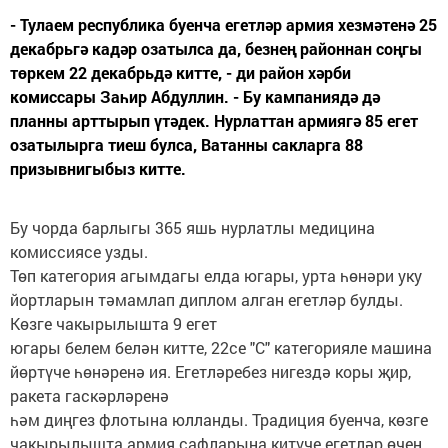
- Тулаем республика буенча егетләр армия хезмәтенә 25
декабрьгә кадәр озатылса да, безнең районнан соңгы
төркем 22 декабрьдә китте, - ди район хәрби
комиссары Заһир Абдуллин. - Бу кампаниядә дә
планны арттырып үтәдек. Нурлаттан армиягә 85 егет
озатылырга тиеш булса, Ватанны сакларга 88
призывнигыбыз китте.
Бу чорда барлыгы 365 яшь нурлатлы медицина
комиссиясе узды.
Төп категория агымдагы елда югары, урта һөнәри уку
йортларын тәмамлап диплом алган егетләр булды.
Көзге чакырылышта 9 егет
югары белем белән китте, 22се "С" категорияле машина
йөртүче һөнәренә ия. Егетләребез нигездә коры җир,
ракета гаскәрләренә
һәм диңгез флотына юлланды. Традиция буенча, көзге
чакырылышта армия сафларына китүче егетләр өчен