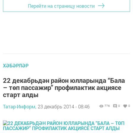
Перейти на страницу новости
ХӘБӘРЛӘР
22 декабрьдән район юлларында “Бала
– төп пассажир” профилактик акциясе
старт алды
Татар-Информ,
23 декабрь 2014 - 08:46
776
0
0