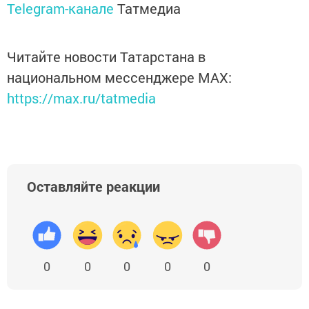
Telegram-канале
Татмедиа
Читайте новости Татарстана в
национальном мессенджере MАХ:
https://max.ru/tatmedia
Оставляйте реакции
0
0
0
0
0