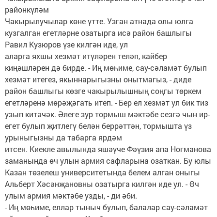
районкүләм
Чакырылучылар көне үтте. Узган атнада олы юлга
кузгалган егетләрне озатырга исә район башлыгы
Равил Кузюров үзе килгән иде, ул
аларга яхшы хезмәт итүләрен теләп, кайбер
киңәшләрен дә бирде. - Иң мөһиме, сау-сәламәт булып
хезмәт итегез, якыннарыгызны онытмагыз, - диде
район башлыгы көзге чакырылышның соңгы төркем
егетләренә мөрәҗәгать итеп. - Бер ел хезмәт ул бик тиз
узып китәчәк. Әлеге зур тормыш мәктәбе сезгә чын ир-
егет булып җитлегү белән беррәттән, тормышта үз
урыныгызны да табарга ярдәм
итсен. Киекле авылында яшәүче Фәүзия апа Ногманова
заманында өч улын армия сафларына озаткан. Бу юлы
Казан төзелеш университетында белем алган оныгы
Альберт Хәсәнҗановны озатырга килгән иде ул. - Өч
улым армия мәктәбе узды, - ди әби.
- Иң мөһиме, еллар тыныч булып, балалар сау-сәламәт