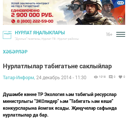
НУРЛАТ ЯҢАЛЫКЛАРЫ
16+
"Дуслык" газетасы, Нурлат ТВ - Нурлат районы
ХӘБӘРЛӘР
Нурлатлылар табигатьне саклыйлар
Татар-Информ,
24 декабрь 2014 - 11:30
1018
0
0
Дүшәмбе көнне ТР Экология һәм табигый ресурслар
министрлыгы "ЭКОлидер" һәм "Табигать һәм кеше"
конкурсларына йомгак ясады. Җиңүчеләр сафында
нурлатлылар да бар.