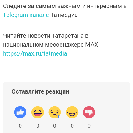
Следите за самым важным и интересным в
Telegram-канале
Татмедиа
Читайте новости Татарстана в
национальном мессенджере MАХ:
https://max.ru/tatmedia
Оставляйте реакции
0
0
0
0
0