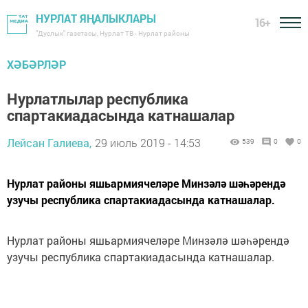
НУРЛАТ ЯҢАЛЫКЛАРЫ
16+
"Дуслык" газетасы, Нурлат ТВ - Нурлат районы
ХӘБӘРЛӘР
Нурлатлылар республика
спартакиадасында катнашалар
Лейсан Галиева,
29 июль 2019 - 14:53
539
0
0
Нурлат районы яшьармиячеләре Минзәлә шәһәрендә
узучы республика спартакиадасында катнашалар.
Нурлат районы яшьармиячеләре Минзәлә шәһәрендә
узучы республика спартакиадасында катнашалар.