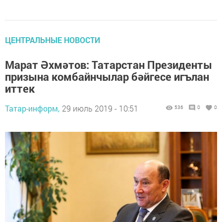
ЦЕНТРАЛЬНЫЕ НОВОСТИ
Марат Әхмәтов: Татарстан Президенты
призына комбайнчылар бәйгесе игълан
иттек
Татар-информ,
29 июль 2019 - 10:51
536
0
0