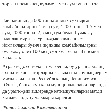
торган премиянең күләме 1 мең сум тәшкил итә.
Зәй районында 600 тонна ашлык суктырган
комбайнчыларны 1 мең сум, 1200 тонна -1,5 мең
сум, 2000 тонна -2,5 мең сум белән бүләкләү
планлаштырыла. Урып-җыю кампаниясе
йомгаклары буенча иң яхшы комбайнчыларны
бүләкләү өчен 100 мең сум күләмендә 8 премия
каралган.
Аграр ведомствода әйтүләренчә, бу урыннарда иң
яхшы механизаторларны кызыксындыруның аерым
мисаллары гына. Республиканың Лениногорск,
Ютазы, башка күп кенә муниципаль районнарында
да урып-җыю эшләрендә катнашучыларны матди
кызыксындыру чаралары каралган.
Фото: Салават Камалетдинов