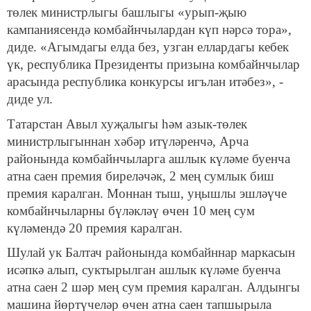
төлек министрлыгы башлыгы «урып-җыю
кампаниясендә комбайнчылардан күп нәрсә тора»,
диде. «Агымдагы елда без, узган еллардагы кебек
үк, республика Президенты призына комбайнчылар
арасында республика конкурсы игълан итәбез», -
диде ул.
Татарстан Авыл хуҗалыгы һәм азык-төлек
министрлыгыннан хәбәр итүләренчә, Арча
районында комбайнчыларга ашлык күләме буенча
атна саен премия биреләчәк, 2 мең сумлык биш
премия каралган. Моннан тыш, уңышлы эшләүче
комбайнчыларны бүләкләү өчен 10 мең сум
күләмендә 20 премия каралган.
Шулай ук Балтач районында комбайннар маркасын
исәпкә алып, суктырылган ашлык күләме буенча
атна саен 2 шәр мең сум премия каралган. Алдынгы
машина йөртүчеләр өчен атна саен тапшырыла