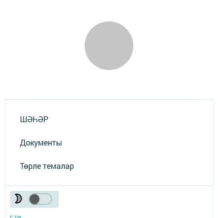
ШӘҺӘР
Документы
Төрле темалар