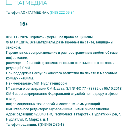
Телефон АО «ТАТМЕДИА»:
(843) 222 09 84
16+
© 2011 - 2026. Нурлат-⁠информ. Все права защищены.
© ТАТМЕДИА. Все материалы, размещенные на сайте, защищены
законом.
Перепечатка, воспроизведение и распространение в любом объеме
информации,
размещенной на сайте, возможна только с письменного согласия
редакций СМИ.
При поддержке Республиканского агентства по печати и массовым
коммуникациям.
Наименование СМИ: Нурлат-⁠информ
№ записи о регистрации СМИ, дата: ЭЛ № ФС 77 -⁠ 73782 от 05.10.2018
СМИ зарегистрированно Федеральной службой по надзору в сфере
связи,
информационных технологий и массовых коммуникаций
ФИО главного редактора: Мубаракшина Лилия Мирзазяновна
Адрес редакции: 423040, РФ, Республика Татарстан, Нурлатский р-н, г.
Нурлат, ул. К. Маркса, д. 1 Г
Телефон редакции: 8(84345) 2-36-13