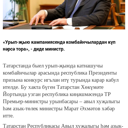
«Урып-җыю кампаниясендә комбайнчылардан күп
нәрсә тора», - диде министр.
Татарстанда быел урып-җыюда катнашучы
комбайнчылар арасында республика Президенты
призына конкурс игълан итү турында карар кабул
ителде. Бу хакта бүген Татарстан Хөкүмәте
Йортында узган республика киңәшмәсендә ТР
Премьер-министры урынбасары – авыл хуҗалыгы
һәм азык-төлек министры Марат Әхмәтов хәбәр
итте.
Татарстан Республикасы Авыл хуҗалыгы һәм азык-