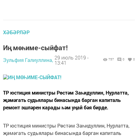
ХӘБӘРЛӘР
Иң мөһиме-сыйфат!
29 июль 2019 -
Зульфия Галиуллина,
757
0
0
13:41
ТР юстиция министры Рөстәм Заһидуллин, Нурлатта,
җәмәгать судьялары бинасында барган капиталь
ремонт эшләрен карады һәм уңай бәя бирде.
ТР юстиция министры Рөстәм Заһидуллин, Нурлатта,
җәмәгать судьялары бинасында барган капиталь