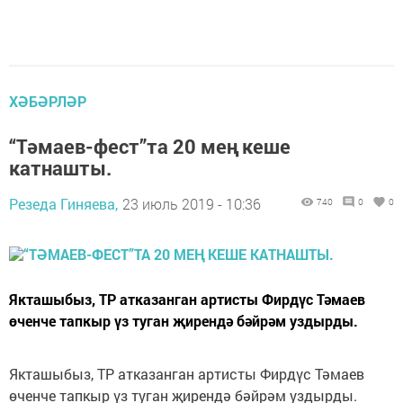
ХӘБӘРЛӘР
“Тәмаев-фест”та 20 мең кеше
катнашты.
Резеда Гиняева,
23 июль 2019 - 10:36
740
0
0
Якташыбыз, ТР атказанган артисты Фирдүс Тәмаев
өченче тапкыр үз туган җирендә бәйрәм уздырды.
Якташыбыз, ТР атказанган артисты Фирдүс Тәмаев
өченче тапкыр үз туган җирендә бәйрәм уздырды.