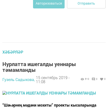
Отправить
Авторизоваться
ХӘБӘРЛӘР
Нурлатта ишегалды уеннары
тәмамланды
15 сентябрь 2019 -
Гузель Садыкова,
510
0
0
11:08
“Шәһәрнең мәдәни мохиты” проекты кысаларында