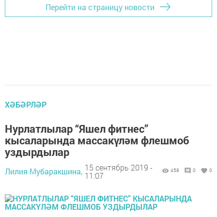
Перейти на страницу новости
ХӘБӘРЛӘР
Нурлатлылар “Яшел фитнес”
кысаларында массакүләм флешмоб
уздырдылар
15 сентябрь 2019 -
Лилия Мубаракшина,
458
0
0
11:07