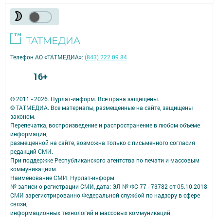
Телефон АО «ТАТМЕДИА»:
(843) 222 09 84
16+
© 2011 - 2026. Нурлат-⁠информ. Все права защищены.
© ТАТМЕДИА. Все материалы, размещенные на сайте, защищены
законом.
Перепечатка, воспроизведение и распространение в любом объеме
информации,
размещенной на сайте, возможна только с письменного согласия
редакций СМИ.
При поддержке Республиканского агентства по печати и массовым
коммуникациям.
Наименование СМИ: Нурлат-⁠информ
№ записи о регистрации СМИ, дата: ЭЛ № ФС 77 -⁠ 73782 от 05.10.2018
СМИ зарегистрированно Федеральной службой по надзору в сфере
связи,
информационных технологий и массовых коммуникаций