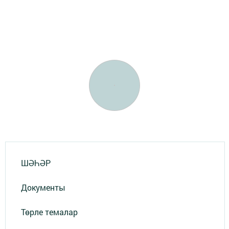
ШӘҺӘР
Документы
Төрле темалар