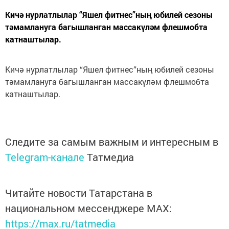
Кичә нурлатлылар “Яшел фитнес”ның юбилей сезоны
тәмамлануга багышланган массакүләм флешмобта
катнаштылар.
Кичә нурлатлылар “Яшел фитнес”ның юбилей сезоны
тәмамлануга багышланган массакүләм флешмобта
катнаштылар.
Следите за самым важным и интересным в
Telegram-канале
Татмедиа
Читайте новости Татарстана в
национальном мессенджере MАХ:
https://max.ru/tatmedia