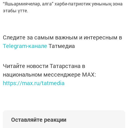
“Яшьармиячеләр, алга” хәрби-патриотик уенының зона
этабы үтте.
Следите за самым важным и интересным в
Telegram-канале
Татмедиа
Читайте новости Татарстана в
национальном мессенджере MАХ:
https://max.ru/tatmedia
Оставляйте реакции