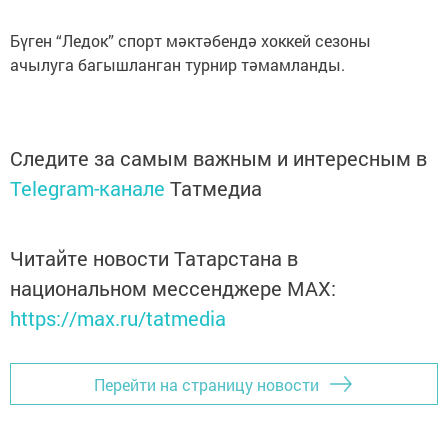
Бүген “Ледок” спорт мәктәбендә хоккей сезоны
ачылуга багышланган турнир тәмамланды.
Следите за самым важным и интересным в
Telegram-канале
Татмедиа
Читайте новости Татарстана в
национальном мессенджере MАХ:
https://max.ru/tatmedia
Перейти на страницу новости