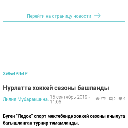
Перейти на страницу новости
ХӘБӘРЛӘР
Нурлатта хоккей сезоны башланды
15 сентябрь 2019 -
Лилия Мубаракшина,
475
0
0
11:06
Бүген “Ледок” спорт мәктәбендә хоккей сезоны ачылуга
багышланган турнир тәмамланды.