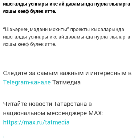
ишегалды уеннары ике ай дәвамында нурлатлыларга
яхшы кәеф бүләк итте.
“Шәһәрнең мәдәни мохиты” проекты кысаларында
ишегалды уеннары ике ай дәвамында нурлатлыларга
яхшы кәеф бүләк итте.
Следите за самым важным и интересным в
Telegram-канале
Татмедиа
Читайте новости Татарстана в
национальном мессенджере MАХ:
https://max.ru/tatmedia