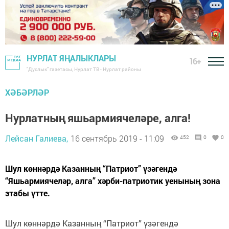
НУРЛАТ ЯҢАЛЫКЛАРЫ
16+
"Дуслык" газетасы, Нурлат ТВ - Нурлат районы
ХӘБӘРЛӘР
Нурлатның яшьармиячеләре, алга!
Лейсан Галиева,
16 сентябрь 2019 - 11:09
452
0
0
Шул көннәрдә Казанның “Патриот” үзәгендә
“Яшьармиячеләр, алга” хәрби-патриотик уенының зона
этабы үтте.
Шул көннәрдә Казанның “Патриот” үзәгендә