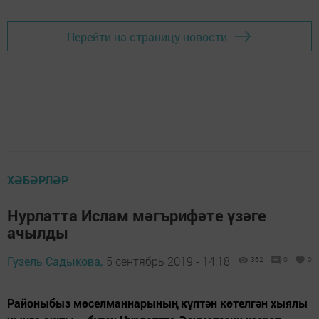
Перейти на страницу новости
ХӘБӘРЛӘР
Нурлатта Ислам мәгърифәте үзәге
ачылды
Гузель Садыкова,
5 сентябрь 2019 - 14:18
362
0
0
Районыбыз мөселманнарының күптән көтелгән хыялы