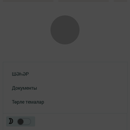
ШӘҺӘР
Документы
Төрле темалар