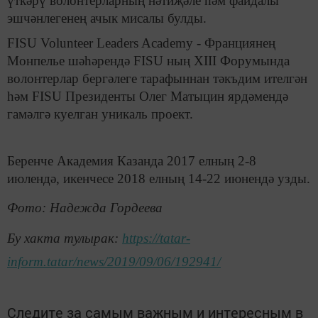
үткәрү волонтерларның нәтиҗәле һәм файдалы
эшчәнлегенең ачык мисалы булды.
FISU Volunteer Leaders Academy - Франциянең
Монпелье шәһәрендә FISU ның XIII Форумында
волонтерлар бергәлеге тарафыннан тәкъдим ителгән
һәм FISU Президенты Олег Матыцин ярдәмендә
гамәлгә куелган уникаль проект.
Беренче Академия Казанда 2017 елның 2-8
июлендә, икенчесе 2018 елның 14-22 июнендә узды.
Фото: Надежда Гордеева
Бу хакта тулырак:
https://tatar-
inform.tatar/news/2019/09/06/192941/
Следите за самым важным и интересным в