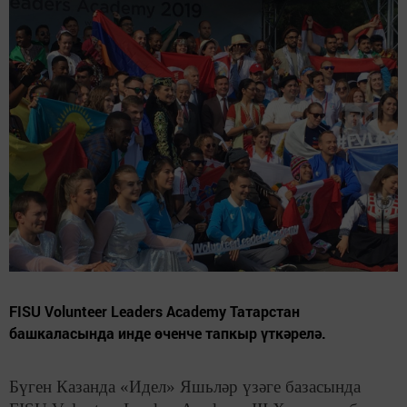
FISU Volunteer Leaders Academy Татарстан
башкаласында инде өченче тапкыр үткәрелә.
Бүген Казанда «Идел» Яшьләр үзәге базасында