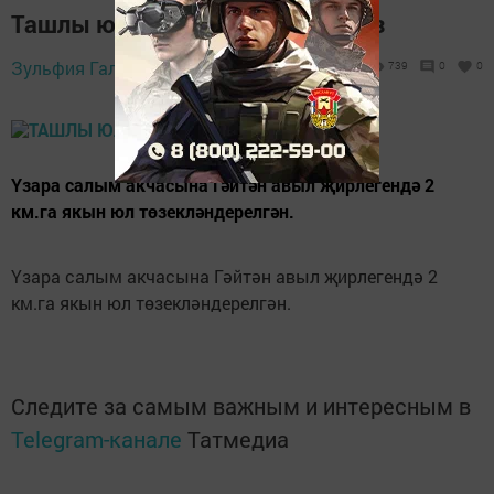
Ташлы юллардан...мәшәкатьсез
5 сентябрь 2019 -
Зульфия Галиуллина,
739
0
0
16:16
Үзара салым акчасына Гәйтән авыл җирлегендә 2
км.га якын юл төзекләндерелгән.
Үзара салым акчасына Гәйтән авыл җирлегендә 2
км.га якын юл төзекләндерелгән.
Следите за самым важным и интересным в
Telegram-канале
Татмедиа