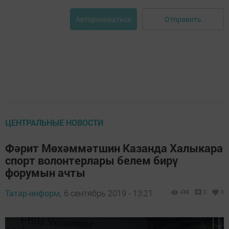
Отправить
Авторизоваться
ЦЕНТРАЛЬНЫЕ НОВОСТИ
Фәрит Мөхәммәтшин Казанда Халыкара
спорт волонтерлары белем бирү
форумын ачты
Татар-информ,
6 сентябрь 2019 - 13:21
439
0
0