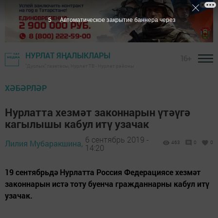
4
Автоматическое закрытие баннера через
НУРЛАТ ЯҢАЛЫКЛАРЫ
16+
"Дуслык" газетасы, Нурлат ТВ - Нурлат районы
ХӘБӘРЛӘР
Нурлатта хезмәт законнарын үтәүгә
кагылышы кабул итү узачак
6 сентябрь 2019 -
Лилия Мубаракшина,
463
0
0
14:20
19 сентябрьдә Нурлатта Россия Федерациясе хезмәт
законнарын истә тоту буенча гражданнарны кабул итү
узачак.