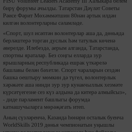
FISU Volunteer Leaders Academy III Халыкара белем
бирү форумы ачылды. Татарстан Дәүләт Советы
Рәисе Фәрит Мөхәммәтшин 80нән артык илдән
килгән волонтерларны сәламләде.
«Спорт, шул исәптән волонтерлар аша да, дөньяда
берләштерә торган дуслык һәм татулык көченә
әверелде. Илебездә, аерым алганда, Татарстанда,
спортны яраталар. Без соңгы елларда зур
ярышларның республикада ешрак үткәрелә
башлавы белән бәхетле. Спорт чараларын сездән
башка оештыру мөмкин дә түгел, волонтерлык
хәрәкәте аша нинди зур зур кунакчыллык хезмәте
күрсәтүегезне сез күз алдына да китерә алмыйсыз»,
- диде парламент башлыгы форумда
катнашучыларга мөрәҗәгать итеп.
Аның сүзләренчә, Казанда һөнәри осталык буенча
WorldSkills 2019 дөнья чемпионатын уңышлы