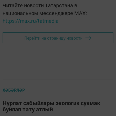
Читайте новости Татарстана в
национальном мессенджере MАХ:
https://max.ru/tatmedia
Перейти на страницу новости
ХӘБӘРЛӘР
Нурлат сабыйлары экологик сукмак
буйлап тату атлый