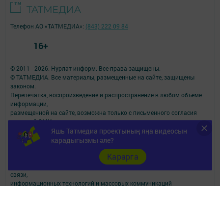
Телефон АО «ТАТМЕДИА»:
(843) 222 09 84
16+
© 2011 - 2026. Нурлат-⁠информ. Все права защищены.
© ТАТМЕДИА. Все материалы, размещенные на сайте, защищены
законом.
Перепечатка, воспроизведение и распространение в любом объеме
информации,
размещенной на сайте, возможна только с письменного согласия
редакций СМИ.
При поддержке Республиканского агентства по печати и массовым
Яшь Татмедиа проектының яңа видеосын
коммуникациям.
карадыгызмы әле?
Наименование СМИ: Нурлат-⁠информ
Карарга
№ записи о регистрации СМИ, дата: ЭЛ № ФС 77 -⁠ 73782 от 05.10.2018
СМИ зарегистрированно Федеральной службой по надзору в сфере
связи,
информационных технологий и массовых коммуникаций
ФИО главного редактора: Мубаракшина Лилия Мирзазяновна
Адрес редакции: 423040, РФ, Республика Татарстан, Нурлатский р-н, г.
Нурлат, ул. К. Маркса, д. 1 Г
Телефон редакции: 8(84345) 2-36-13