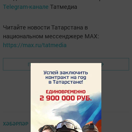
Telegram-канале
Татмедиа
Читайте новости Татарстана в
национальном мессенджере MАХ:
https://max.ru/tatmedia
Перейти на страницу новости
ХӘБӘРЛӘР