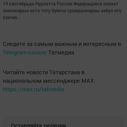
19 сентябрьдә Нурлатта Россия Федерациясе хезмәт
законнарын истә тоту буенча гражданнарны кабул итү
узачак.
Следите за самым важным и интересным в
Telegram-канале
Татмедиа
Читайте новости Татарстана в
национальном мессенджере MАХ:
https://max.ru/tatmedia
Оставляйте реакции