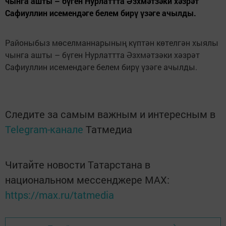
чынга ашты – бүген Нурлаттта Әзхмәтзәки хәзрәт
Сафиуллин исемендәге белем бирү үзәге ачылды.
Районыбыз мөселманнарының күптән көтелгән хыялы
чынга ашты – бүген Нурлаттта Әзхмәтзәки хәзрәт
Сафиуллин исемендәге белем бирү үзәге ачылды.
Следите за самым важным и интересным в
Telegram-канале
Татмедиа
Читайте новости Татарстана в
национальном мессенджере MАХ:
https://max.ru/tatmedia