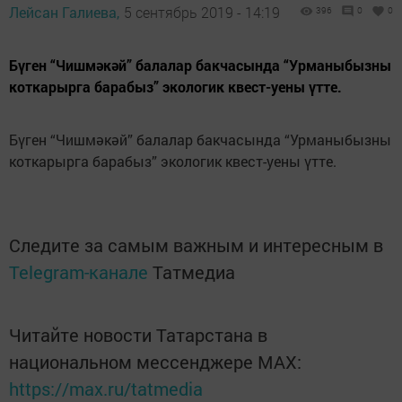
Лейсан Галиева,
5 сентябрь 2019 - 14:19
396
0
0
Бүген “Чишмәкәй” балалар бакчасында “Урманыбызны
коткарырга барабыз” экологик квест-уены үтте.
Бүген “Чишмәкәй” балалар бакчасында “Урманыбызны
коткарырга барабыз” экологик квест-уены үтте.
Следите за самым важным и интересным в
Telegram-канале
Татмедиа
Читайте новости Татарстана в
национальном мессенджере MАХ:
https://max.ru/tatmedia