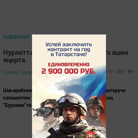
ХӘБӘРЛӘР
Нурлатта сәламәтлек төркеме үз эшен
яңарта
15 сентябрь 2019 -
Гузель Садыкова,
527
0
0
11:03
Шәһәребезнең актив пенсионерларын берләштерүче
сәламәтлек төркеме җәйге каникуллардан соң
“Буровик”та эшен яңарта.
.