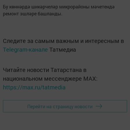
Бу көннәрдә шикәрчеләр микрорайоны мәчетендә
ремонт эшләре башланды.
Следите за самым важным и интересным в
Telegram-канале
Татмедиа
Читайте новости Татарстана в
национальном мессенджере MАХ:
https://max.ru/tatmedia
Перейти на страницу новости