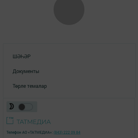
ШӘҺӘР
Документы
Төрле темалар
Телефон АО «ТАТМЕДИА»:
(843) 222 09 84