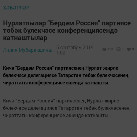
ХӘБӘРЛӘР
Нурлатлылар “Бердәм Россия” партиясе
төбәк бүлекчәсе конференциясендә
катнаштылар
15 сентябрь 2019 -
Лилия Мубаракшина,
433
0
0
11:02
Кичә “Бердәм Россия” партиясенең Нурлат җирле
бүлекчәсе делегациясе Татарстан төбәк бүлекчәсенең
чираттагы конференциясе эшендә катнашты.
Кичә “Бердәм Россия” партиясенең Нурлат җирле
бүлекчәсе делегациясе Татарстан төбәк бүлекчәсенең
чираттагы конференциясе эшендә катнашты.