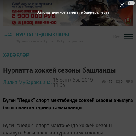
6
Автоматическое закрытие баннера через
НУРЛАТ ЯҢАЛЫКЛАРЫ
16+
"Дуслык" газетасы, Нурлат ТВ - Нурлат районы
ХӘБӘРЛӘР
Нурлатта хоккей сезоны башланды
15 сентябрь 2019 -
Лилия Мубаракшина,
475
0
0
11:06
Бүген “Ледок” спорт мәктәбендә хоккей сезоны ачылуга
багышланган турнир тәмамланды.
Бүген “Ледок” спорт мәктәбендә хоккей сезоны
ачылуга багышланган турнир тәмамланды.