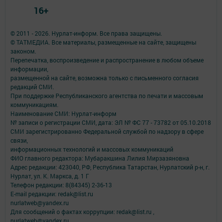
16+
© 2011 - 2026. Нурлат-⁠информ. Все права защищены.
© ТАТМЕДИА. Все материалы, размещенные на сайте, защищены
законом.
Перепечатка, воспроизведение и распространение в любом объеме
информации,
размещенной на сайте, возможна только с письменного согласия
редакций СМИ.
При поддержке Республиканского агентства по печати и массовым
коммуникациям.
Наименование СМИ: Нурлат-⁠информ
№ записи о регистрации СМИ, дата: ЭЛ № ФС 77 -⁠ 73782 от 05.10.2018
СМИ зарегистрированно Федеральной службой по надзору в сфере
связи,
информационных технологий и массовых коммуникаций
ФИО главного редактора: Мубаракшина Лилия Мирзазяновна
Адрес редакции: 423040, РФ, Республика Татарстан, Нурлатский р-н, г.
Нурлат, ул. К. Маркса, д. 1 Г
Телефон редакции: 8(84345) 2-36-13
E-mail редакции: redak@list.ru
nurlatweb@yandex.ru
Для сообщений о фактах коррупции: redak@list.ru ,
nurlatweb@yandex.ru