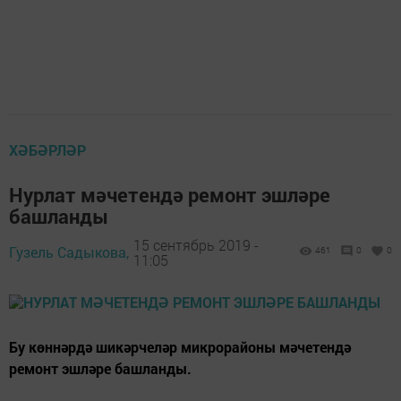
ХӘБӘРЛӘР
Нурлат мәчетендә ремонт эшләре
башланды
15 сентябрь 2019 -
Гузель Садыкова,
461
0
0
11:05
Бу көннәрдә шикәрчеләр микрорайоны мәчетендә
ремонт эшләре башланды.