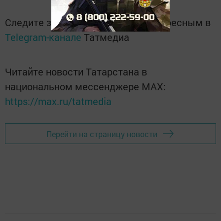
Следите за самым важным и интересным в
Telegram-канале
Татмедиа
Читайте новости Татарстана в
национальном мессенджере MАХ:
https://max.ru/tatmedia
Перейти на страницу новости