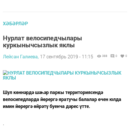
ХӘБӘРЛӘР
Нурлат велосипедчылары
куркынычсызлык яклы
Лейсан Галиева,
17 сентябрь 2019 - 11:15
388
0
0
Шул көннәрдә шәһәр паркы территориясендә
велосипедларда йөрергә яратучы балалар өчен юлда
имин йөрергә өйрәтү буенча дәрес үтте.
.