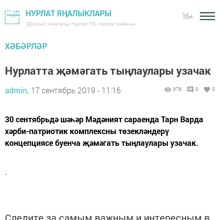
НУРЛАТ ЯҢАЛЫКЛАРЫ
16+
"Дуслык" газетасы, Нурлат ТВ - Нурлат районы
ХӘБӘРЛӘР
Нурлатта җәмәгать тыңлаулары узачак
admin,
17 сентябрь 2019 - 11:16
378
0
0
30 сентябрьдә шәһәр Мәдәният сараенда Тарн Варда
хәрби-патриотик комплексны төзекләндерү
концепциясе буенча җәмәгать тыңлаулары узачак.
.
Следите за самым важным и интересным в