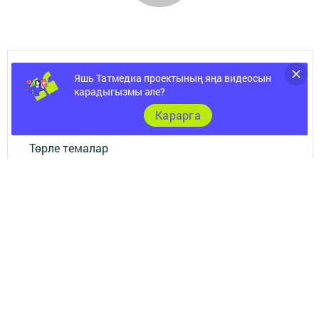
Яшь Татмедиа проектының яңа видеосын
ШӘҺӘР
карадыгызмы әле?
Документы
Карарга
Төрле темалар
Телефон АО «ТАТМЕДИА»:
(843) 222 09 84
16+
© 2011 - 2026. Нурлат-⁠информ. Все права защищены.