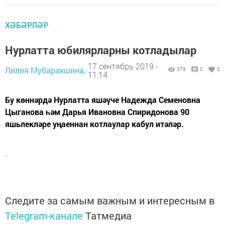
ХӘБӘРЛӘР
Нурлатта юбилярларны котладылар
17 сентябрь 2019 -
Лилия Мубаракшина,
379
0
0
11:14
Бу көннәрдә Нурлатта яшәүче Надежда Семеновна
Цыганова һәм Дарья Ивановна Спиридонова 90
яшьлекләре уңаеннан котлаулар кабул итәләр.
.
Следите за самым важным и интересным в
Telegram-канале
Татмедиа