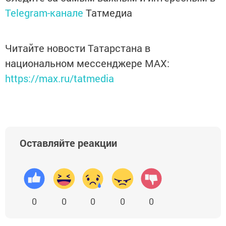
Telegram-канале
Татмедиа
Читайте новости Татарстана в
национальном мессенджере MАХ:
https://max.ru/tatmedia
Оставляйте реакции
0
0
0
0
0